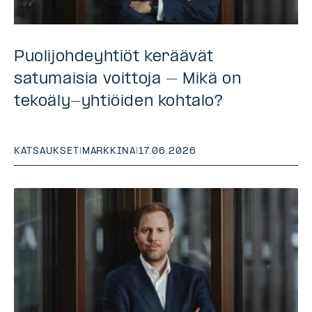
Puolijohdeyhtiöt keräävät
satumaisia voittoja – Mikä on
tekoäly-yhtiöiden kohtalo?
KATSAUKSET
|
MARKKINA
|
17.06.2026