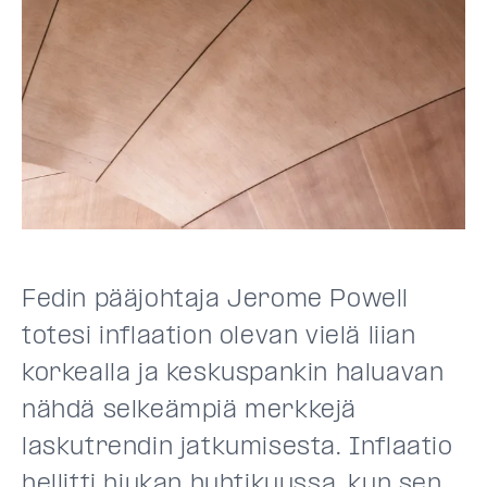
Fedin pääjohtaja Jerome Powell
totesi inflaation olevan vielä liian
korkealla ja keskuspankin haluavan
nähdä selkeämpiä merkkejä
laskutrendin jatkumisesta. Inflaatio
hellitti hiukan huhtikuussa, kun sen