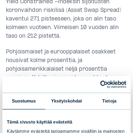
Yield Constrained -indeksin sijoitusten
koronvaihdon riskilisä (Asset Swap Spread)
kaventui 271 pisteeseen, joka on alin taso
kolmeen vuoteen. Viimeisen 10 vuoden alin
taso on 212 pistettä.
Pohjoismaiset ja eurooppalaiset osakkeet
nousivat kolme prosenttia, ja
pohjoisamerikkalaiset neljä prosenttia
euroissa. Kehittyvien maiden osakkeet
päätyivät prosentin plussalle Kiinan
osakemarkkinoiden kovan
Suostumus
Yksityiskohdat
Tietoja
nousupyrähdyksen taituttua, kun innostus
maan kiinteistömarkkinoiden tukipakettiin
hiipui. Japanilaisten osakkeiden
Tämä sivusto käyttää evästeitä
kurssikehitys jäi nollille.
Käytämme evästeitä tarjoamamme sisällön ja mainosten