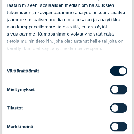
räätälöimiseen, sosiaalisen median ominaisuuksien
Kuva: Osake- ja korkomarkkinoiden
tukemiseen ja kävijämäärämme analysoimiseen. Lisäksi
jaamme sosiaalisen median, mainosalan ja analytiikka-
stressi-indikaattorit ovat laskeneet
alan kumppaneillemme tietoja siitä, miten käytät
sivustoamme. Kumppanimme voivat yhdistää näitä
tietoja muihin tietoihin, joita olet antanut heille tai joita on
kerätty, kun olet käyttänyt heidän palvelujaan.
Suostumuksen
Välttämättömät
valinta
Mieltymykset
Tilastot
Markkinointi
Tomas Hildebrandt