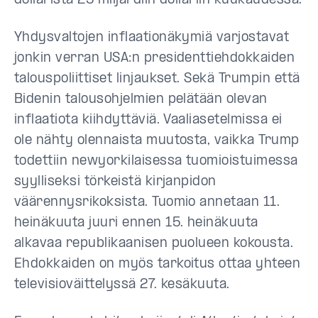
dollarista 25 miljardiin dollariin kuukaudessa.
Yhdysvaltojen inflaationäkymiä varjostavat
jonkin verran USA:n presidenttiehdokkaiden
talouspoliittiset linjaukset. Sekä Trumpin että
Bidenin talousohjelmien pelätään olevan
inflaatiota kiihdyttäviä. Vaaliasetelmissa ei
ole nähty olennaista muutosta, vaikka Trump
todettiin newyorkilaisessa tuomioistuimessa
syylliseksi törkeistä kirjanpidon
väärennysrikoksista. Tuomio annetaan 11.
heinäkuuta juuri ennen 15. heinäkuuta
alkavaa republikaanisen puolueen kokousta.
Ehdokkaiden on myös tarkoitus ottaa yhteen
televisioväittelyssä 27. kesäkuuta.