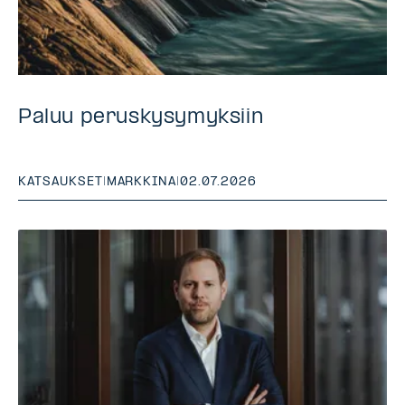
Paluu peruskysymyksiin
KATSAUKSET
|
MARKKINA
|
02.07.2026