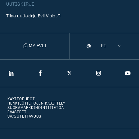
UUTISKIRJE
Tilaa uutiskirje Evli Visio
MY EVLI
Kieli
Selecting
a
language
will
LinkedIn
Facebook
Twitter
Instagram
You
navigate
to
KÄYTTÖEHDOT
that
HENKILÖTIETOJEN KÄSITTELY
SUORAMARKKINOINTITIETOA
version
EVÄSTEET
SAAVUTETTAVUUS
of
the
page