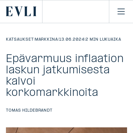
SIIRRY
SISÄLTÖÖN
Primary
Avaa
navi
KATSAUKSET
|
MARKKINA
|
13.06.2024
|
2 MIN LUKUAIKA
Epävarmuus inflaation
laskun jatkumisesta
kalvoi
korkomarkkinoita
TOMAS HILDEBRANDT