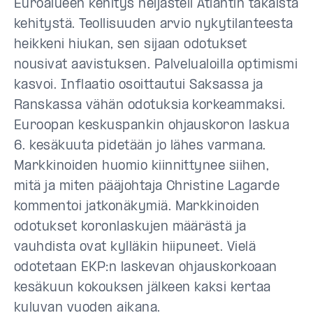
Euroalueen kehitys heijasteli Atlantin takaista
kehitystä. Teollisuuden arvio nykytilanteesta
heikkeni hiukan, sen sijaan odotukset
nousivat aavistuksen. Palvelualoilla optimismi
kasvoi. Inflaatio osoittautui Saksassa ja
Ranskassa vähän odotuksia korkeammaksi.
Euroopan keskuspankin ohjauskoron laskua
6. kesäkuuta pidetään jo lähes varmana.
Markkinoiden huomio kiinnittynee siihen,
mitä ja miten pääjohtaja Christine Lagarde
kommentoi jatkonäkymiä. Markkinoiden
odotukset koronlaskujen määrästä ja
vauhdista ovat kylläkin hiipuneet. Vielä
odotetaan EKP:n laskevan ohjauskorkoaan
kesäkuun kokouksen jälkeen kaksi kertaa
kuluvan vuoden aikana.