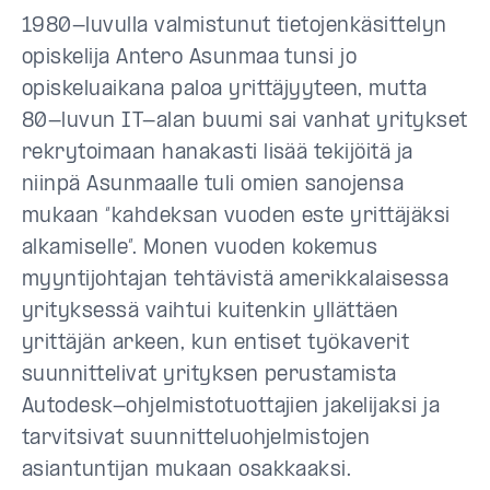
1980-luvulla valmistunut tietojenkäsittelyn
opiskelija Antero Asunmaa tunsi jo
opiskeluaikana paloa yrittäjyyteen, mutta
80-luvun IT-alan buumi sai vanhat yritykset
rekrytoimaan hanakasti lisää tekijöitä ja
niinpä Asunmaalle tuli omien sanojensa
mukaan “kahdeksan vuoden este yrittäjäksi
alkamiselle”. Monen vuoden kokemus
myyntijohtajan tehtävistä amerikkalaisessa
yrityksessä vaihtui kuitenkin yllättäen
yrittäjän arkeen, kun entiset työkaverit
suunnittelivat yrityksen perustamista
Autodesk-ohjelmistotuottajien jakelijaksi ja
tarvitsivat suunnitteluohjelmistojen
asiantuntijan mukaan osakkaaksi.