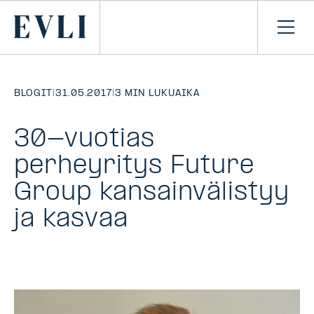
SIIRRY
SISÄLTÖÖN
Primary
Avaa
navi
BLOGIT
|
31.05.2017
|
3 MIN LUKUAIKA
30-vuotias
perheyritys Future
Group kansainvälistyy
ja kasvaa