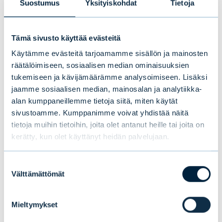
Suostumus
Yksityiskohdat
Tietoja
muuttumaan - ja on jo monessa paikassa
muuttunut - on se, ettei johtajilla enää ole
Tämä sivusto käyttää evästeitä
omia assistentteja”, Asunmaa toteaa.
Käytämme evästeitä tarjoamamme sisällön ja mainosten
räätälöimiseen, sosiaalisen median ominaisuuksien
tukemiseen ja kävijämäärämme analysoimiseen. Lisäksi
jaamme sosiaalisen median, mainosalan ja analytiikka-
alan kumppaneillemme tietoja siitä, miten käytät
sivustoamme. Kumppanimme voivat yhdistää näitä
tietoja muihin tietoihin, joita olet antanut heille tai joita on
kerätty, kun olet käyttänyt heidän palvelujaan.
Suostumuksen
Välttämättömät
valinta
Mieltymykset