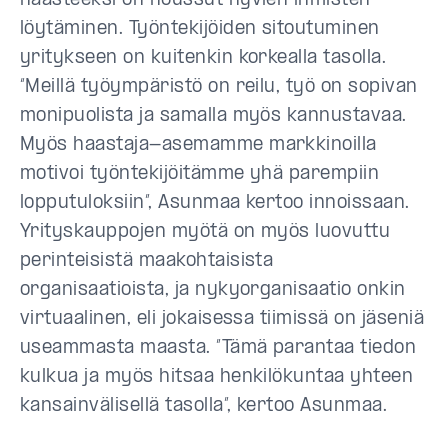
haasteeksi on noussut hyvien ihmisten
löytäminen. Työntekijöiden sitoutuminen
yritykseen on kuitenkin korkealla tasolla.
“Meillä työympäristö on reilu, työ on sopivan
monipuolista ja samalla myös kannustavaa.
Myös haastaja-asemamme markkinoilla
motivoi työntekijöitämme yhä parempiin
lopputuloksiin”, Asunmaa kertoo innoissaan.
Yrityskauppojen myötä on myös luovuttu
perinteisistä maakohtaisista
organisaatioista, ja nykyorganisaatio onkin
virtuaalinen, eli jokaisessa tiimissä on jäseniä
useammasta maasta. ”Tämä parantaa tiedon
kulkua ja myös hitsaa henkilökuntaa yhteen
kansainvälisellä tasolla”, kertoo Asunmaa.