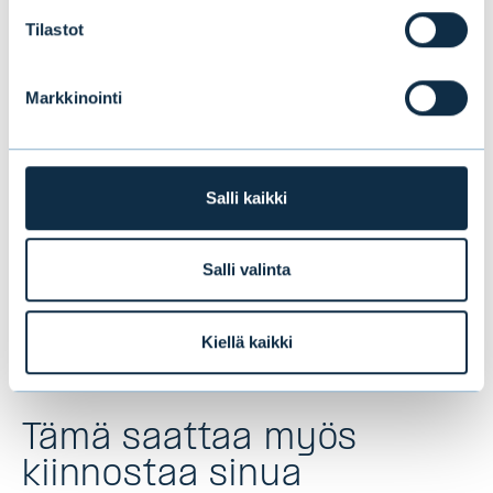
Future Group on suomalainen Autodeskin
Tilastot
kehittämien ohjelmistojen lisäarvojakelija.
Ohjelmistoja hyödynnetään mm. rakennus-
Markkinointi
ja valmistavan teollisuuden suunnittelussa,
yhdyskuntasuunnittelussa ja media- sekä
viihdeteollisuudessa. Antero Asunmaa on
Salli kaikki
Future Groupin hallituksen puheenjohtaja.
Future Groupin yritystarinan tarjosi Evli
Salli valinta
Pankki.
Kiellä kaikki
Tämä saattaa myös
kiinnostaa sinua