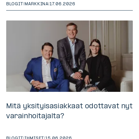
BLOGIT
|
MARKKINA
|
17.06.2026
Mitä yksityisasiakkaat odottavat nyt
varainhoitajalta?
BLOGIT
|
IHMISET
|
15.06.2026