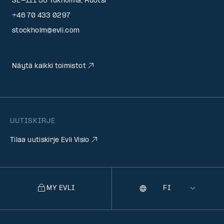
SE-111 56 Tukholma, Ruotsi
+46 70 433 0297
stockholm@evli.com
Näytä kaikki toimistot
UUTISKIRJE
Tilaa uutiskirje Evli Visio
MY EVLI
Kieli
Selecting
a
language