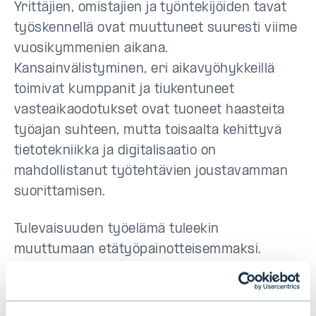
Yrittäjien, omistajien ja työntekijöiden tavat
työskennellä ovat muuttuneet suuresti viime
vuosikymmenien aikana.
Kansainvälistyminen, eri aikavyöhykkeillä
toimivat kumppanit ja tiukentuneet
vasteaikaodotukset ovat tuoneet haasteita
työajan suhteen, mutta toisaalta kehittyvä
tietotekniikka ja digitalisaatio on
mahdollistanut työtehtävien joustavamman
suorittamisen.
Tulevaisuuden työelämä tuleekin
muuttumaan etätyöpainotteisemmaksi.
“Etätyö ei ole helppo rasti, mutta se on
paikasta ja ajasta riippumattomassa
toiminnassa tärkeää. Toinen asia, joka tulee