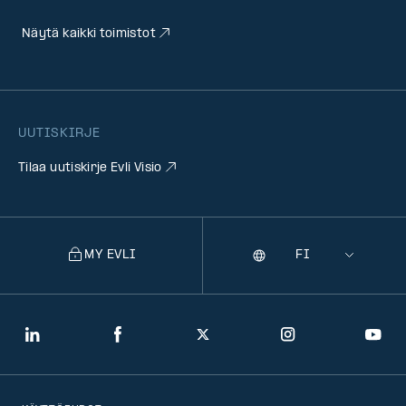
Näytä kaikki toimistot
UUTISKIRJE
Tilaa uutiskirje Evli Visio
MY EVLI
Kieli
Selecting
a
language
will
LinkedIn
Facebook
Twitter
Instagram
You
navigate
to