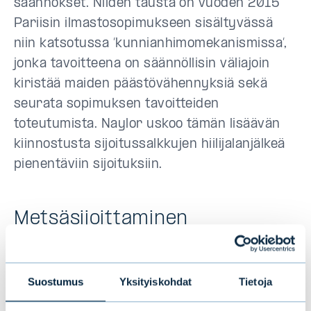
säännökset. Niiden tausta on vuoden 2015
Pariisin ilmastosopimukseen sisältyvässä
niin katsotussa ’kunnianhimomekanismissa’,
jonka tavoitteena on säännöllisin väliajoin
kiristää maiden päästövähennyksiä sekä
seurata sopimuksen tavoitteiden
toteutumista. Naylor uskoo tämän lisäävän
kiinnostusta sijoitussalkkujen hiilijalanjälkeä
pienentäviin sijoituksiin.
Metsäsijoittaminen
luonnollisena
ilmastoratkaisuna
Suostumus
Yksityiskohdat
Tietoja
Ilmastonmuutos on viime vuosina laajasti