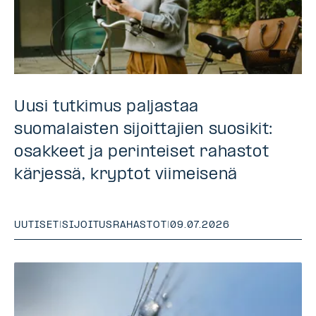
Uusi tutkimus paljastaa
suomalaisten sijoittajien suosikit:
osakkeet ja perinteiset rahastot
kärjessä, kryptot viimeisenä
UUTISET
|
SIJOITUSRAHASTOT
|
09.07.2026