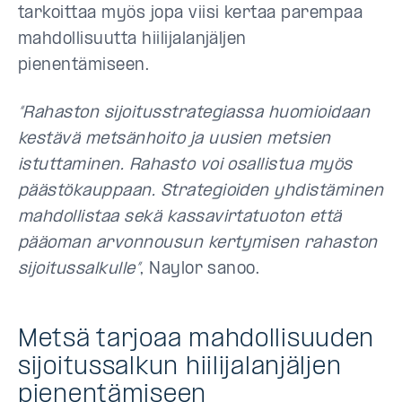
tarkoittaa myös jopa viisi kertaa parempaa
mahdollisuutta hiilijalanjäljen
pienentämiseen.
“Rahaston sijoitusstrategiassa huomioidaan
kestävä metsänhoito ja uusien metsien
istuttaminen. Rahasto voi osallistua myös
päästökauppaan. Strategioiden yhdistäminen
mahdollistaa sekä kassavirtatuoton että
pääoman arvonnousun kertymisen rahaston
sijoitussalkulle”
, Naylor sanoo.
Metsä tarjoaa mahdollisuuden
sijoitussalkun hiilijalanjäljen
pienentämiseen