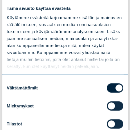
tunnistettu yhteiskunnan isoimmaksi
Tämä sivusto käyttää evästeitä
haasteeksi. Hiilidioksidin vähentäminen
Käytämme evästeitä tarjoamamme sisällön ja mainosten
ilmakehästä on olennaista, jotta Pariisin
räätälöimiseen, sosiaalisen median ominaisuuksien
ilmastosopimuksen tavoitteet maapallon
tukemiseen ja kävijämäärämme analysoimiseen. Lisäksi
lämpenemisen hillitsemiseksi 1,5 asteeseen
jaamme sosiaalisen median, mainosalan ja analytiikka-
toteutuisivat. Metsä on ainoa skaalautuva ja
alan kumppaneillemme tietoja siitä, miten käytät
sivustoamme. Kumppanimme voivat yhdistää näitä
edullinen keino tämän toteuttamiseen.
tietoja muihin tietoihin, joita olet antanut heille tai joita on
kerätty, kun olet käyttänyt heidän palvelujaan.
”Ilmastonmuutoksen aikakaudella
metsärahasto tarjoaa harvinaisen
Suostumuksen
tilaisuuden samalla tehdä hyvää ja nauttia
Välttämättömät
valinta
houkuttelevasta tuotosta. Metsät ovat
’luonnollinen ilmastoratkaisu’”
,
kuvailee
Mieltymykset
Naylor, jolla on yli 18 vuoden kokemus
metsäsijoittamisesta sekä yli 3,7 miljardin
Tilastot
euron metsäsijoituksista
.