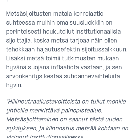
Metsäsijoitusten matala korrelaatio
suhteessa muihin omaisuusluokkiin on
perinteisesti houkutellut institutionaalisia
sijoittajia, koska metsä tarjoaa näin ollen
tehokkaan hajautusefektin sijoitussalkkuun.
Lisäksi metsä toimii tutkimusten mukaan
hyvänä suojana inflaatiota vastaan, ja sen
arvonkehitys kestää suhdannevaihteluita
hyvin.
”Hiilineutraaliustavoitteista on tullut monille
yhtiöille merkittävä painopistealue.
Metsäsijoittaminen on saanut tästä uuden
sykäyksen, ja kiinnostus metsää kohtaan on
virinnyt institutionaalisessa