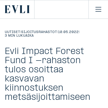
SIIRRY
SISÄLTÖÖN
Primary
Avaa
navi
UUTISET
|
SIJOITUSRAHASTOT
|
10.05.2022
|
3 MIN LUKUAIKA
Evli Impact Forest
Fund I -rahaston
tulos osoittaa
kasvavan
kiinnostuksen
metsäsijoittamiseen