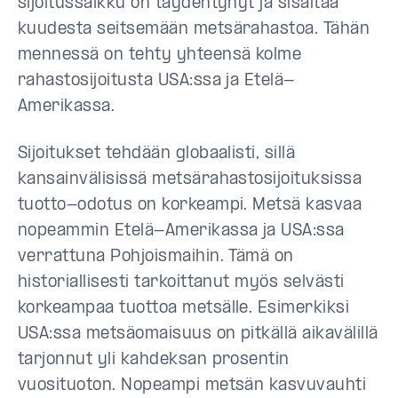
sijoitussalkku on täydentynyt ja sisältää
kuudesta seitsemään metsärahastoa. Tähän
mennessä on tehty yhteensä kolme
rahastosijoitusta USA:ssa ja Etelä-
Amerikassa.
Sijoitukset tehdään globaalisti, sillä
kansainvälisissä metsärahastosijoituksissa
tuotto-odotus on korkeampi. Metsä kasvaa
nopeammin Etelä-Amerikassa ja USA:ssa
verrattuna Pohjoismaihin. Tämä on
historiallisesti tarkoittanut myös selvästi
korkeampaa tuottoa metsälle. Esimerkiksi
USA:ssa metsäomaisuus on pitkällä aikavälillä
tarjonnut yli kahdeksan prosentin
vuosituoton. Nopeampi metsän kasvuvauhti