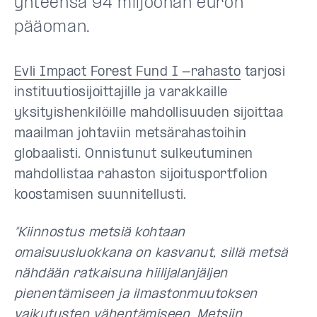
yhteensä 94 miljoonan euron
pääoman.
Evli Impact Forest Fund I -rahasto
tarjosi
instituutiosijoittajille ja varakkaille
yksityishenkilöille mahdollisuuden sijoittaa
maailman johtaviin metsärahastoihin
globaalisti. Onnistunut sulkeutuminen
mahdollistaa rahaston sijoitusportfolion
koostamisen suunnitellusti.
”Kiinnostus metsiä kohtaan
omaisuusluokkana on kasvanut, sillä metsä
nähdään ratkaisuna hiilijalanjäljen
pienentämiseen ja ilmastonmuutoksen
vaikutusten vähentämiseen. Metsiin