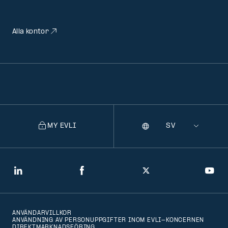
Alla kontor
MY EVLI
Språk
Selecting
a
language
will
LinkedIn
Facebook
Twitter
You
navigate
to
ANVÄNDARVILLKOR
that
ANVÄNDNING AV PERSONUPPGIFTER INOM EVLI-KONCERNEN
DIREKTMARKNADSFÖRING