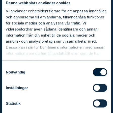
Denna webbplats använder cookies
Vi använder enhetsidentifierare för att anpassa innehållet
"Det finns mer ackumulerat
och annonserna till användarna, tillhandahålla funktioner
kapital i världen än någonsin
för sociala medier och analysera vår trafik. Vi
tidigare i historien. En klok
vidarebefordrar även sådana identifierare och annan
allokering av detta kapital är
information från din enhet till de sociala medier och
annons- och analysföretag som vi samarbetar med.
avgörande för att få världen
Dessa kan i sin tur kombinera informationen med annan
på en hållbar väg. Det kräver
information som du har tillhandahållit eller som de har
en bred förståelse, nyfikenhet
samlat in när du har använt deras tjänster.
och stark framförhållning."
Samtyckesval
Nödvändig
Inställningar
Statistik
Maunu Lehtimäki, verkställande direktör, Evli
Abp