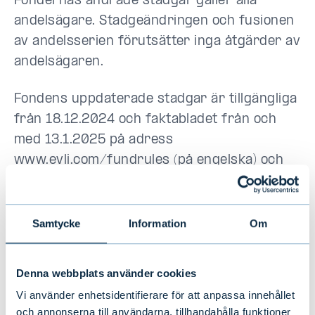
Fondernas ändrade stadgar gäller alla
andelsägare. Stadgeändringen och fusionen
av andelsserien förutsätter inga åtgärder av
andelsägaren.
Fondens uppdaterade stadgar är tillgängliga
från 18.12.2024 och faktabladet från och
med 13.1.2025 på adress
www.
evli.com/fundrules
(på engelska) och
hos vår Investerarservice.
Investerartjänsten svarar gärna på era
frågor om stadgeändringen och
Samtycke
Information
Om
fondplacering per telefon (09) 4766 9701
eller e-post
info@evli.com
; vardagar kl. 9.30
Denna webbplats använder cookies
- 16.30 (finsk tid, CET+1).
Vi använder enhetsidentifierare för att anpassa innehållet
och annonserna till användarna, tillhandahålla funktioner