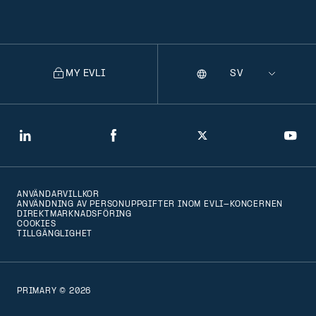
MY EVLI
Språk
Selecting
a
language
will
LinkedIn
Facebook
Twitter
You
navigate
to
ANVÄNDARVILLKOR
that
ANVÄNDNING AV PERSONUPPGIFTER INOM EVLI-KONCERNEN
DIREKTMARKNADSFÖRING
version
COOKIES
TILLGÄNGLIGHET
of
the
page
PRIMARY © 2026