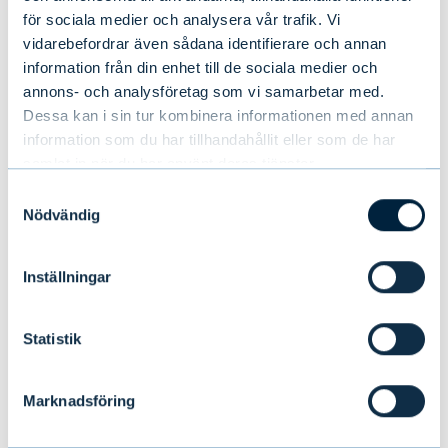
för sociala medier och analysera vår trafik. Vi
vidarebefordrar även sådana identifierare och annan
EVLI-FONDBOLAG AB
information från din enhet till de sociala medier och
annons- och analysföretag som vi samarbetar med.
Dessa kan i sin tur kombinera informationen med annan
information som du har tillhandahållit eller som de har
samlat in när du har använt deras tjänster.
Detta kan också
Samtyckesval
intressera dig
Nödvändig
Inställningar
Statistik
Marknadsföring