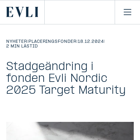
HOPPA TILL
NNEHÅLLET
Primary
Öpp
men
NYHETER
|
PLACERINGSFONDER
|
18.12.2024
|
2 MIN LÄSTID
Stadgeändring i
fonden Evli Nordic
2025 Target Maturity