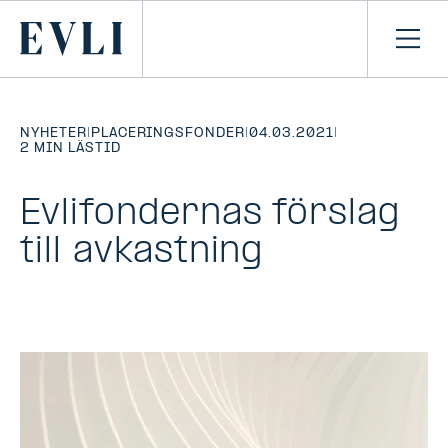
HOPPA TILL
NNEHÅLLET
Primary
Öpp
men
NYHETER
|
PLACERINGSFONDER
|
04.03.2021
|
2 MIN LÄSTID
Evlifondernas förslag
till avkastning