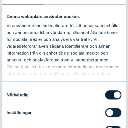
Evli Statsobligation A
3,00 %
Denna webbplats använder cookies
Vi använder enhetsidentifierare för att anpassa innehållet
Evli Sverige Småbolag A
4,00 %
och annonserna till användarna, tillhandahålla funktioner
för sociala medier och analysera vår trafik. Vi
Evli Target Maturity Nordic
3,00 %
vidarebefordrar även sådana identifierare och annan
Bond 2023 A
information från din enhet till de sociala medier och
annons- och analysföretag som vi samarbetar med.
Dessa kan i sin tur kombinera informationen med annan
Evli Target Maturity Nordic
3,00 %
Bond 2023 A SEK
information som du har tillhandahållit eller som de har
samlat in när du har använt deras tjänster.
Evli Target Maturity Nordic
3,00 %
Samtyckesval
Bond 2023 CA
Nödvändig
Evli Target Maturity Nordic
3,00 %
Inställningar
Bond 2023 IA