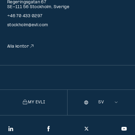
Regeringsgatan 67
SE-111 56 Stockholm, Sverige
+46 70 433 0297
stockholm@evli.com
Alla kontor
MY EVLI
Språk
Selecting
a
language
will
LinkedIn
Facebook
Twitter
You