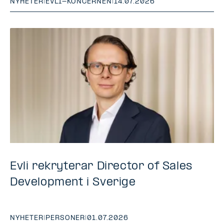
NYHETER
|
EVLI-KONCERNEN
|
14.07.2026
Evli rekryterar Director of Sales
Development i Sverige
NYHETER
|
PERSONER
|
01.07.2026