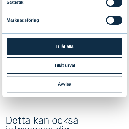
Statistik
Alternativa
Förslag till
Marknadsföring
investeringsfonder
avkastning %
Evli Healthcare I Ky
6,00 %*
Tillåt alla
Evli Hyresinkomst A
4,00 %
Tillåt urval
*av den ursprungliga investeringen
Avvisa
Uppdaterat 15.3.2021 kl. 15.10.
Detta kan också