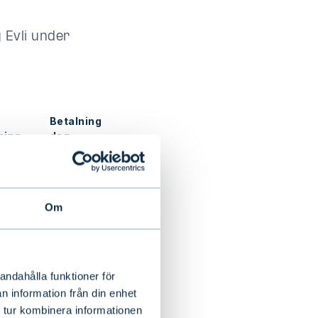
y Evli under
Betalnings-
ning
dag
l
28.3.2025
Om
28.3.2025
andahålla funktioner för
28.3.2025
n information från din enhet
 tur kombinera informationen