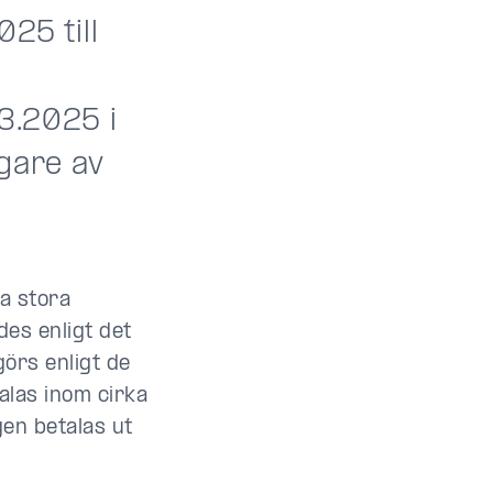
25 till
.3.2025 i
ägare av
ka stora
es enligt det
görs enligt de
alas inom cirka
gen betalas ut