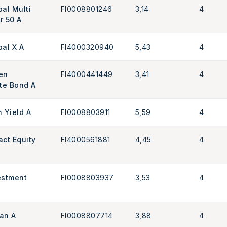
bal Multi
FI0008801246
3,14
4
 50 A
bal X A
FI4000320940
5,43
4
een
FI4000441449
3,41
4
te Bond A
h Yield A
FI0008803911
5,59
4
act Equity
FI4000561881
4,45
4
vestment
FI0008803937
3,53
4
pan A
FI0008807714
3,88
4