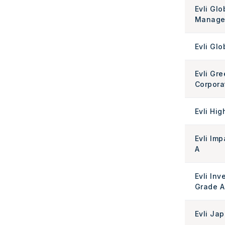
Evli Glo
Manager
Evli Glo
Evli Gr
Corpora
Evli Hig
Evli Imp
A
Evli In
Grade A
Evli Ja