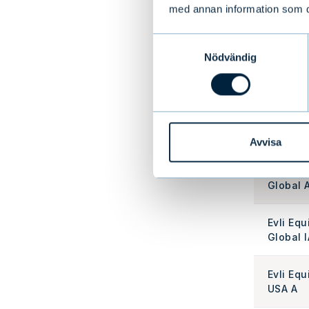
med annan information som du 
Evli Em
Frontier
Samtyckesval
Nödvändig
Evli Em
Markets
Evli Equ
Europe 
Avvisa
Evli Equ
Global 
Evli Equ
Global I
Evli Equ
USA A