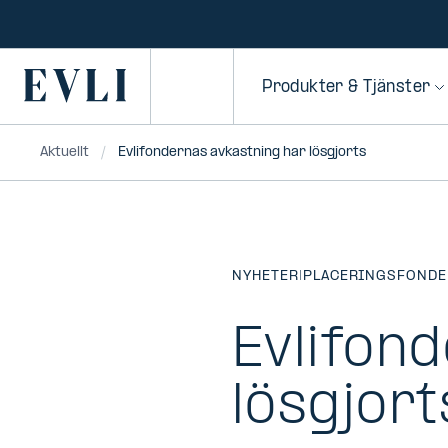
HOPPA TILL
NNEHÅLLET
Primary
Produkter & Tjänster
Aktuellt
Evlifondernas avkastning har lösgjorts
NYHETER
|
PLACERINGSFONDE
Evlifon
lösgjort