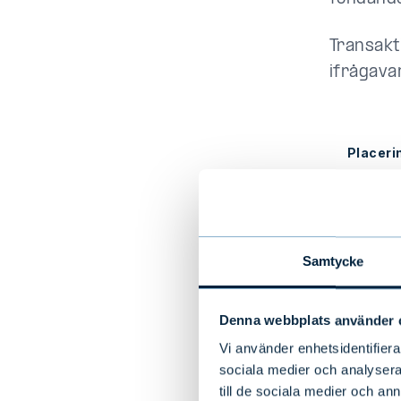
Transakt
ifrågava
Placeri
Evli Akt
Samtycke
Evli Cor
Bond A
Denna webbplats använder 
Vi använder enhetsidentifierar
Evli Cor
sociala medier och analysera 
Bond IA
till de sociala medier och a