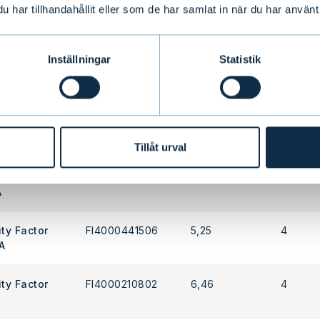
har tillhandahållit eller som de har samlat in när du har använt 
erging
FI4000066907
8,38
4
 A
Inställningar
Statistik
erging
FI4000066881
3,24
4
 Credit A
ity Factor
FI4000153804
5,03
4
A
Tillåt urval
ity Factor
FI4000441480
5,18
4
A
ity Factor
FI4000441506
5,25
4
A
ity Factor
FI4000210802
6,46
4