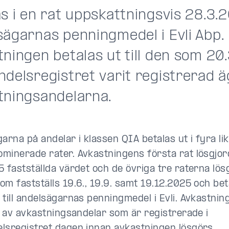
s i en rat uppskattningsvis 28.3.20
sägarnas penningmedel i Evli Abp.
ningen betalas ut till den som 20
ndelsregistret varit registrerad 
tningsandelarna.
arna på andelar i klassen QIA betalas ut i fyra li
minerade rater. Avkastningens första rat lösgjord
5 fastställda värdet och de övriga tre raterna lös
om fastställs 19.6., 19.9. samt 19.12.2025 och bet
 till andelsägarnas penningmedel i Evli. Avkastnin
re av avkastningsandelar som är registrerade i
lsregistret dagen innan avkastningen lösgörs.