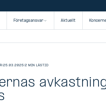
Företagsansvar
Aktuellt
Koncern
R
|
25.03.2025
|
2 MIN LÄSTID
dernas avkastnin
s