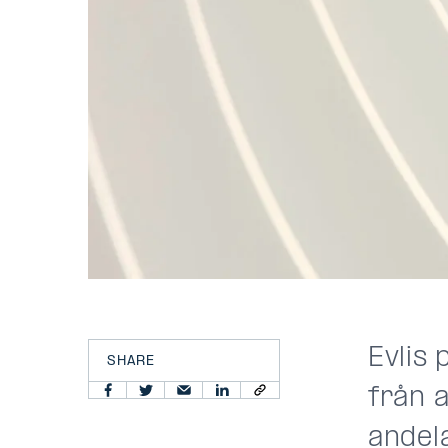
Evlis
SHARE
från a
andel