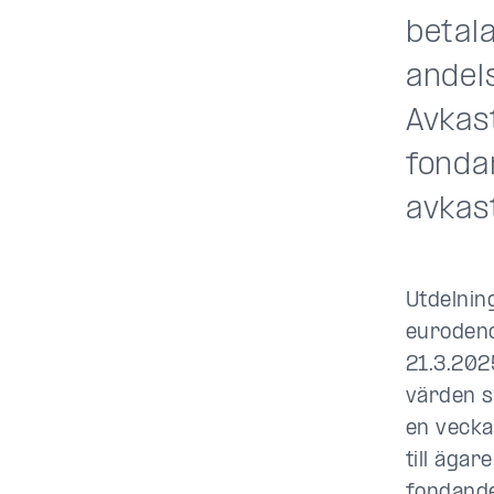
betala
andel
Avkast
fonda
avkas
Utdelning
eurodeno
21.3.202
värden s
en vecka
till äga
fondande