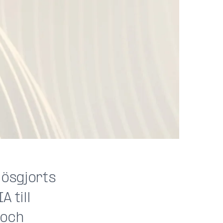
lösgjorts
A till
 och