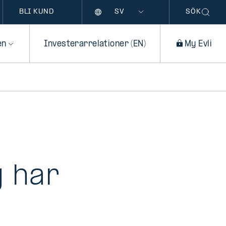
Språk
BLI KUND
SÖK
en
Investerarrelationer (EN)
My Evli
g har