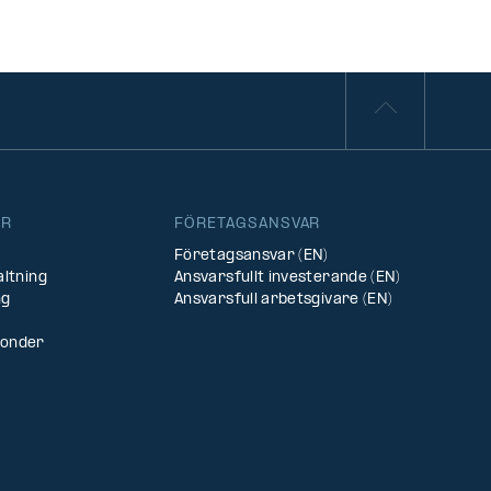
ER
FÖRETAGSANSVAR
Företagsansvar (EN)
altning
Ansvarsfullt investerande (EN)
ng
Ansvarsfull arbetsgivare (EN)
fonder