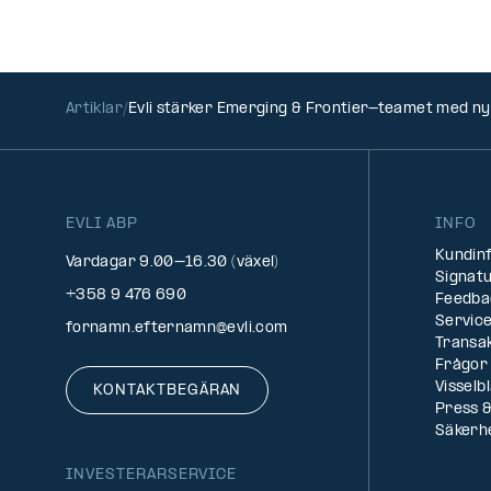
Artiklar
Evli stärker Emerging & Frontier-teamet med ny
EVLI ABP
INFO
Kundin
Vardagar 9.00–16.30 (växel)
Signatu
+358 9 476 690
Feedba
Service
fornamn.efternamn@evli.com
Transa
Frågor 
Visselb
KONTAKTBEGÄRAN
Press &
Säkerh
INVESTERARSERVICE