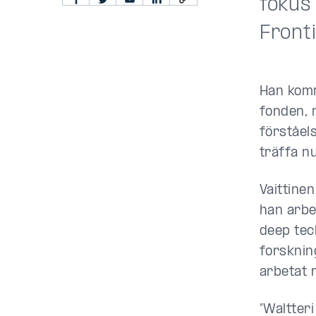
fokus 
Front
Han komm
fonden, 
förståel
träffa n
Vaittine
han arbe
deep tec
forsknin
arbetat 
”Waltteri