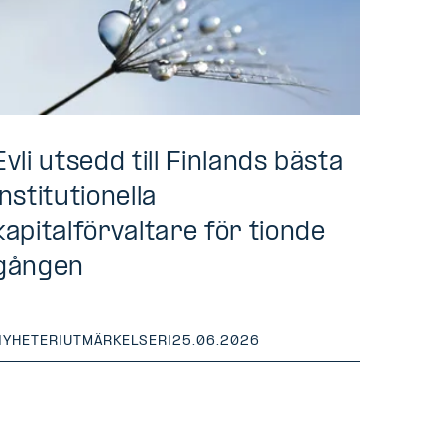
Evli utsedd till Finlands bästa
institutionella
kapitalförvaltare för tionde
gången
NYHETER
|
UTMÄRKELSER
|
25.06.2026