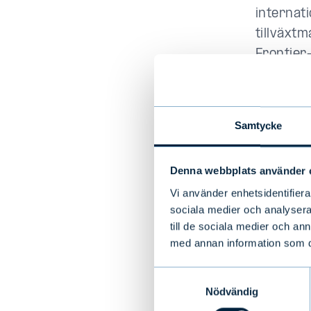
internat
tillväxt
Frontier
Enligt Va
inom kapi
Samtycke
Utnämnin
tillväxt
Denna webbplats använder 
experter
Vi använder enhetsidentifierar
sociala medier och analysera 
till de sociala medier och a
med annan information som du 
Mer info
Samtyckesval
Antti Si
Nödvändig
Evli Fon