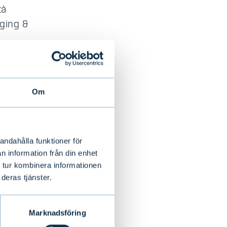
tå
rging &
starka ställning
utveckling.
Om
etensen inom
ätta växa, med
andahålla funktioner för
n information från din enhet
 tur kombinera informationen
deras tjänster.
ging & Frontier,
Marknadsföring