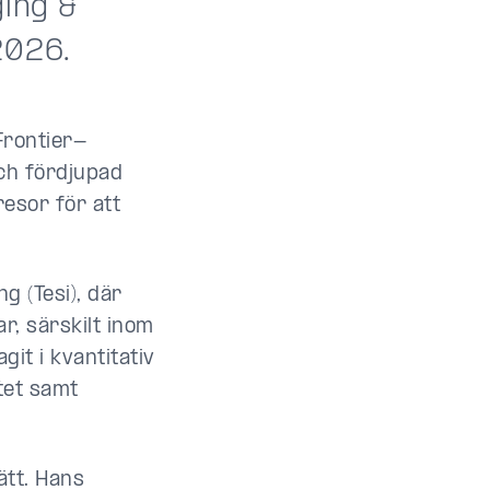
ging &
2026.
Frontier-
ch fördjupad
esor för att
g (Tesi), där
r, särskilt inom
it i kvantitativ
tet samt
ätt. Hans