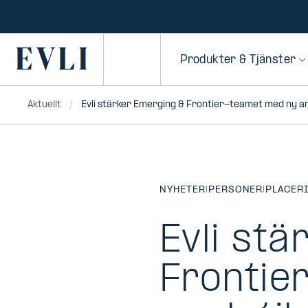
HOPPA TILL
NNEHÅLLET
Primary
Produkter & Tjänster
Aktuellt
Evli stärker Emerging & Frontier-teamet med ny an
NYHETER
|
PERSONER
|
PLACER
Evli st
Frontie