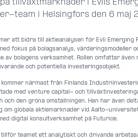
på tillväxtmarknader i Evlis Emer
ier-team i Helsingfors den 6 maj 
er att bidra till aktieanalysen för Evli Emerging 
med fokus på bolagsanalys, värderingsmodeller o
se av bolagens verksamhet. Rollen omfattar även r
uvarande och potentiella investeringsobjekt.
n kommer närmast från Finlands Industriinvesterin
tade med venture capital- och tillväxtinvesteringa
h och den gröna omställningen. Han har även deltag
g om globala aktiemarknader vid Aalto-universite
med digital konsultverksamhet på Futurice.
 tillför teamet ett analytiskt och drivande arbetss