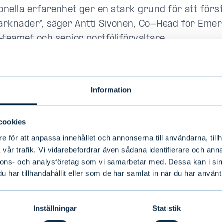
ionella erfarenhet ger en stark grund för att förs
marknader”, säger Antti Sivonen, Co-Head för Eme
-teamet och senior portföljförvaltare.
ittinen erbjuder Evlis entreprenöriella kultur och 
talförvaltning goda möjligheter till professionell 
Information
gen stöder Evlis mål att ytterligare stärka komp
- och frontiermarknader. Teamet kommer att forts
cookies
 i både Finland och Sverige.
e för att anpassa innehållet och annonserna till användarna, tillh
vår trafik. Vi vidarebefordrar även sådana identifierare och anna
nnons- och analysföretag som vi samarbetar med. Dessa kan i sin
har tillhandahållit eller som de har samlat in när du har använt 
rmation:
vonen, Co-Head och senior portföljförvaltare, Emer
Inställningar
Statistik
dbolag Ab,