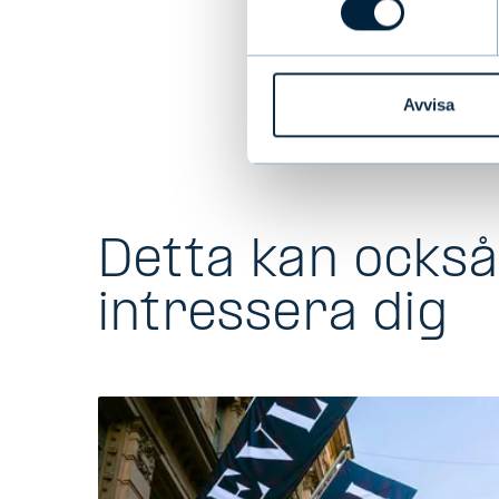
tfn +358
Avvisa
Detta kan ocks
intressera dig