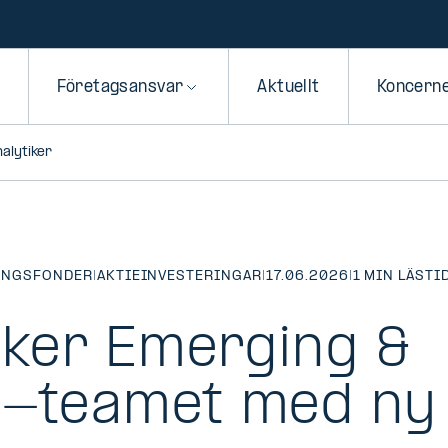
Företagsansvar
Aktuellt
Koncern
alytiker
INGSFONDER
|
AKTIEINVESTERINGAR
|
17.06.2026
|
1 MIN LÄSTI
ärker Emerging &
r-teamet med ny