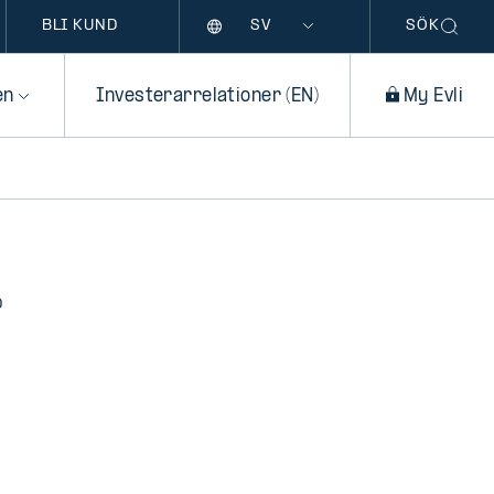
Språk
BLI KUND
SÖK
en
Investerarrelationer (EN)
My Evli
D