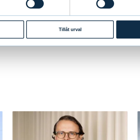
 40 757 9772,
antti.sivonen@evli.com
Tillåt urval
å