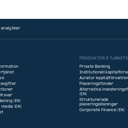
 analytiker
PRODUKTER & TJÄNST
formation
Private Banking
rtjänst
Institutionell kapitalförv
ck
Aurator kapitalförvaltni
avgifter
Placeringsfonder
ktioner
Alternativa investerings
(EN)
& svar
Strukturerade
låsning (EN)
placeringslösningar
 media (EN)
Corporate Finance (EN)
et