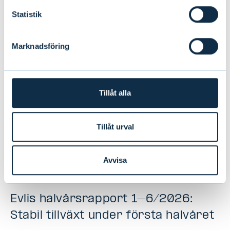
Detta kan också
Statistik
intressera dig
Marknadsföring
Tillåt alla
Tillåt urval
Avvisa
Evlis halvårsrapport 1–6/2026:
Stabil tillväxt under första halvåret