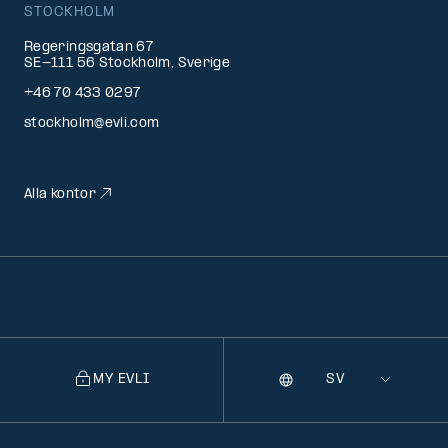
STOCKHOLM
Regeringsgatan 67
SE-111 56 Stockholm, Sverige
+46 70 433 0297
stockholm@evli.com
Alla kontor
MY EVLI
Språk
Selecting
a
language