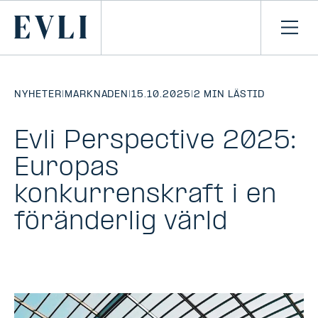
HOPPA TILL
NNEHÅLLET
Primary
Öpp
men
NYHETER
|
MARKNADEN
|
15.10.2025
|
2 MIN LÄSTID
Evli Perspective 2025:
Europas
konkurrenskraft i en
föränderlig värld