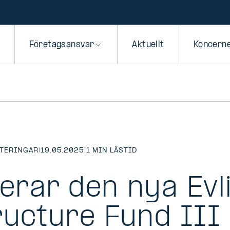
Företagsansvar
Aktuellt
Koncern
STERINGAR
|
19.05.2025
|
1 MIN LÄSTID
serar den nya Evl
ructure Fund III