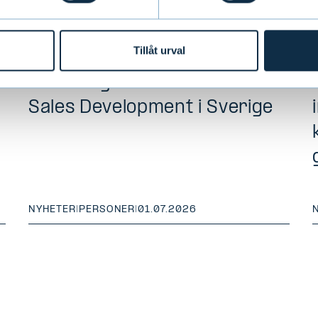
Tillåt urval
Evli rekryterar Director of
Sales Development i Sverige
NYHETER
|
PERSONER
|
01.07.2026