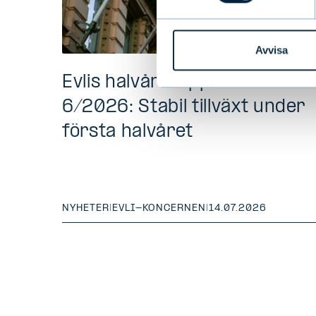
Avvisa
Evlis halvårsrapport 1–
6/2026: Stabil tillväxt under
första halvåret
NYHETER
|
EVLI-KONCERNEN
|
14.07.2026