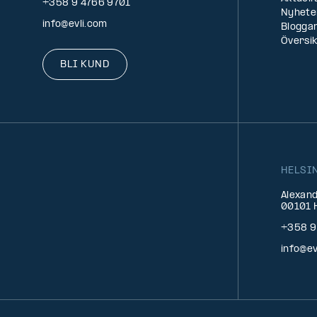
+358 9 4766 9701
Nyhete
info@evli.com
Bloggar
Översi
BLI KUND
HELSI
Alexand
00101 H
+358 9
info@ev