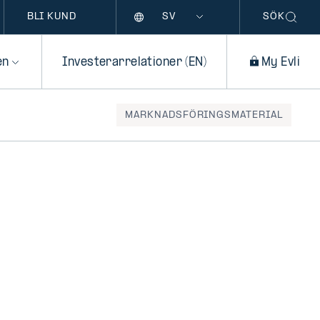
Språk
BLI KUND
SÖK
en
Investerarrelationer (EN)
My Evli
MARKNADSFÖRINGSMATERIAL
i