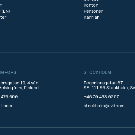
r
Kontor
 (EN)
Personer
kter
Karriär
NGFORS
STOCKHOLM
ersgatan 19, 4 vån.
Regeringsgatan 67
elsingfors, Finland
SE-111 56 Stockholm, Sv
 476 690
+46 70 433 0297
li.com
stockholm@evli.com