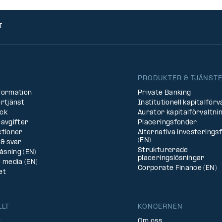
I
PRODUKTER & TJÄNST
formation
Private Banking
rtjänst
Institutionell kapitalförv
ck
Aurator kapitalförvaltni
avgifter
Placeringsfonder
ktioner
Alternativa investerings
(EN)
& svar
Strukturerade
låsning (EN)
placeringslösningar
 media (EN)
Corporate Finance (EN)
et
LLT
KONCERNEN
t
Om oss