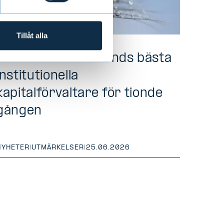
Tillåt alla
Evli utsedd till Finlands bästa
institutionella
kapitalförvaltare för tionde
gången
NYHETER
|
UTMÄRKELSER
|
25.06.2026