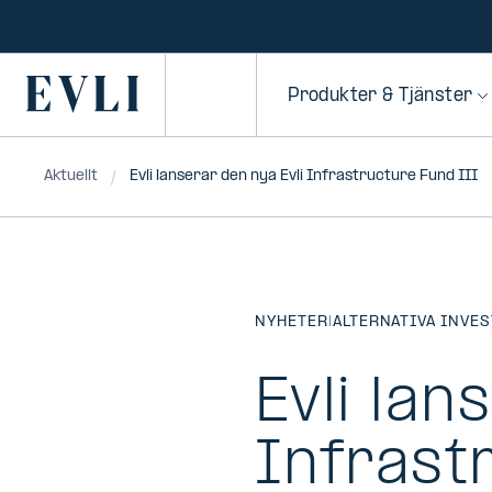
HOPPA TILL
NNEHÅLLET
Primary
Produkter & Tjänster
Aktuellt
Evli lanserar den nya Evli Infrastructure Fund III
NYHETER
|
ALTERNATIVA INVE
Evli lan
Infrast