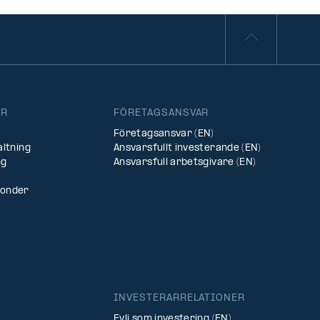
ER
FÖRETAGSANSVAR
Företagsansvar (EN)
altning
Ansvarsfullt investerande (EN)
ng
Ansvarsfull arbetsgivare (EN)
fonder
INVESTERARRELATIONER
Evli som investering (EN)