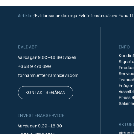
Artiklar
Evli lanserar den nya Evli Infrastructure Fund II
EVLI ABP
INFO
Kundin
Vardagar 9.00–16.30 (växel)
Signatu
+358 9 476 690
Feedba
Service
fornamn.efternamn@evli.com
Transa
Frågor 
Visselb
KONTAKTBEGÄRAN
Press &
Säkerh
INVESTERARSERVICE
AKTUE
Vardagar 9.30–16.30
Aktuell