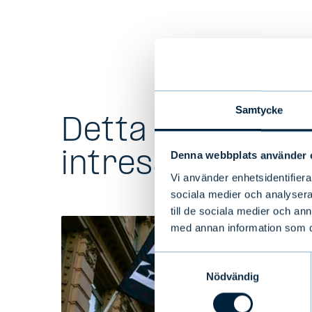
Samtycke
Detta kan ocks
intressera dig
Denna webbplats använder 
Vi använder enhetsidentifierar
sociala medier och analysera 
till de sociala medier och a
med annan information som du 
Samtyckesval
Nödvändig