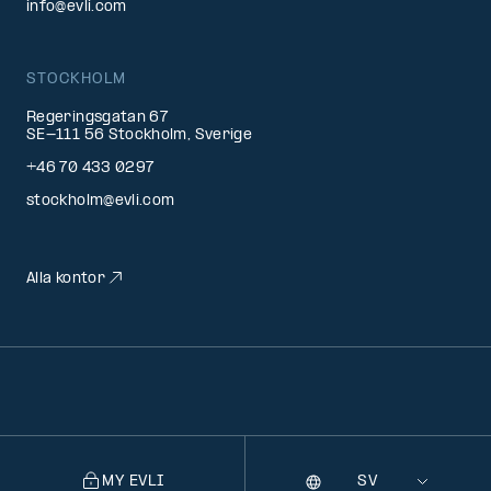
info@evli.com
STOCKHOLM
Regeringsgatan 67
SE-111 56 Stockholm, Sverige
+46 70 433 0297
stockholm@evli.com
Alla kontor
MY EVLI
Språk
Selecting