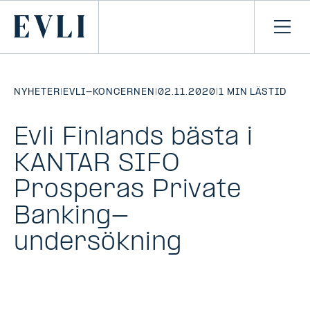
HOPPA TILL
NNEHÅLLET
Primary
Öpp
men
NYHETER
|
EVLI-KONCERNEN
|
02.11.2020
|
1 MIN LÄSTID
Evli Finlands bästa i
KANTAR SIFO
Prosperas Private
Banking-
undersökning