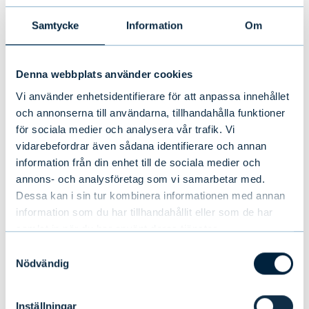
Evlis halvårsrapport 1–6/2026:
Stabil tillväxt under första halvåret
Samtycke
Information
Om
NYHETER
|
EVLI-KONCERNEN
|
14.07.2026
Denna webbplats använder cookies
Vi använder enhetsidentifierare för att anpassa innehållet
och annonserna till användarna, tillhandahålla funktioner
för sociala medier och analysera vår trafik. Vi
vidarebefordrar även sådana identifierare och annan
information från din enhet till de sociala medier och
annons- och analysföretag som vi samarbetar med.
Dessa kan i sin tur kombinera informationen med annan
information som du har tillhandahållit eller som de har
samlat in när du har använt deras tjänster.
Samtyckesval
Nödvändig
Evli rekryterar Director of Sales
Inställningar