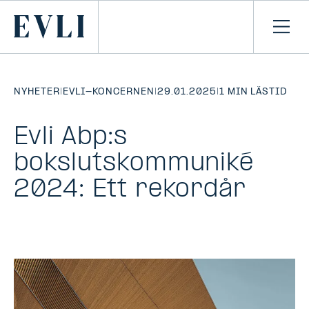
HOPPA TILL
NNEHÅLLET
Primary
Öpp
men
NYHETER
|
EVLI-KONCERNEN
|
29.01.2025
|
1 MIN LÄSTID
Evli Abp:s
bokslutskommuniké
2024: Ett rekordår