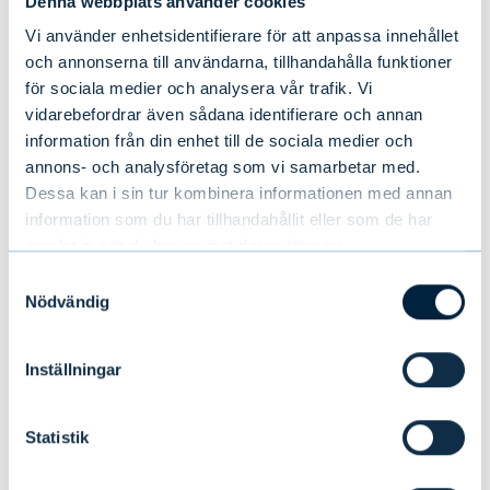
Denna webbplats använder cookies
Vi använder enhetsidentifierare för att anpassa innehållet
och annonserna till användarna, tillhandahålla funktioner
för sociala medier och analysera vår trafik. Vi
vidarebefordrar även sådana identifierare och annan
information från din enhet till de sociala medier och
annons- och analysföretag som vi samarbetar med.
Dessa kan i sin tur kombinera informationen med annan
information som du har tillhandahållit eller som de har
Evli rekryterar Director of Sales
samlat in när du har använt deras tjänster.
Development i Sverige
Samtyckesval
Nödvändig
NYHETER
|
PERSONER
|
01.07.2026
Inställningar
Statistik