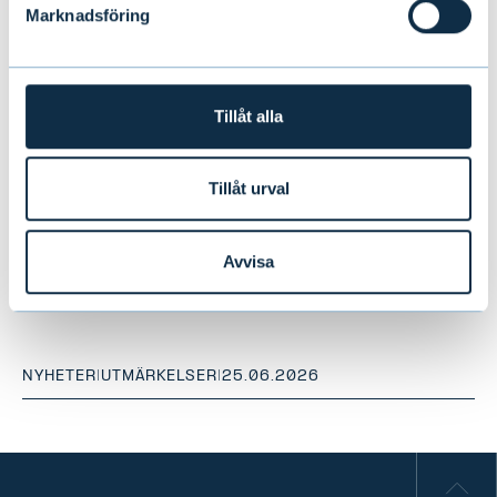
Marknadsföring
Tillåt alla
Tillåt urval
Evli utsedd till Finlands bästa
institutionella kapitalförvaltare för
Avvisa
tionde gången
NYHETER
|
UTMÄRKELSER
|
25.06.2026