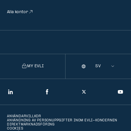
Alla kontor
MY EVLI
Språk
Selecting
a
language
will
LinkedIn
Facebook
Twitter
You
navigate
to
ANVÄNDARVILLKOR
that
ANVÄNDNING AV PERSONUPPGIFTER INOM EVLI-KONCERNEN
DIREKTMARKNADSFÖRING
version
COOKIES