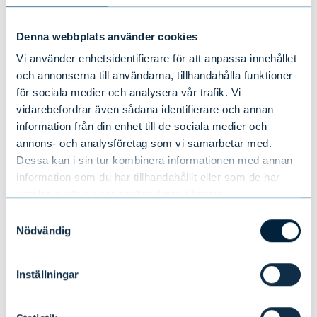
Denna webbplats använder cookies
Vi använder enhetsidentifierare för att anpassa innehållet
och annonserna till användarna, tillhandahålla funktioner
för sociala medier och analysera vår trafik. Vi
vidarebefordrar även sådana identifierare och annan
information från din enhet till de sociala medier och
annons- och analysföretag som vi samarbetar med.
Dessa kan i sin tur kombinera informationen med annan
information som du har tillhandahållit eller som de har
samlat in när du har använt deras tjänster.
Samtyckesval
Evli rekryterar Director of Sales
Nödvändig
Development i Sverige
Inställningar
NYHETER
|
PERSONER
|
01.07.2026