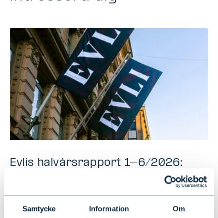
Evlis halvårsrapport 1–6/2026:
Stabil tillväxt under första halvåret
Samtycke
Information
Om
NYHETER
|
EVLI-KONCERNEN
|
14.07.2026