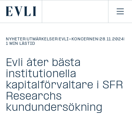
HOPPA TILL
NNEHÅLLET
Primary
Öpp
men
NYHETER
|
UTMÄRKELSER
|
EVLI-KONCERNEN
|
28.11.2024
|
1 MIN LÄSTID
Evli åter bästa
institutionella
kapitalförvaltare i SFR
Researchs
kundundersökning