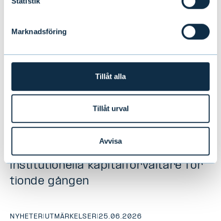
Statistik
Marknadsföring
Tillåt alla
Tillåt urval
Avvisa
Evli utsedd till Finlands bästa
institutionella kapitalförvaltare för
tionde gången
NYHETER
|
UTMÄRKELSER
|
25.06.2026