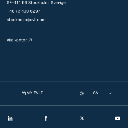
SE-111 56 Stockholm, Sverige
+46 70 433 0297
stockholm@evli.com
Alla kontor
MY EVLI
Språk
Selecting
a
language
will
LinkedIn
Facebook
Twitter
You