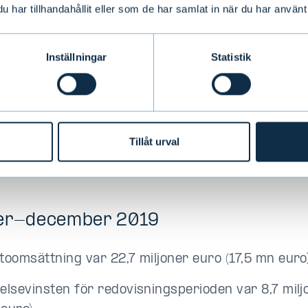
har tillhandahållit eller som de har samlat in när du har använt 
is resultat per aktie efter utspädning var 0,71 eur
 avkastningen på eget kapital var 23,4 procent (2
Inställningar
Statistik
förvaltade tillgångarna steg och uppgick i slutet a
ordartade 14,3 miljarder euro netto (11,4 md euro
återkommande intäkterna i förhållande till de ope
tnaderna var 124 procent (113 %)
Tillåt urval
idendförslaget är 0,66 euro per aktie (0,61 euro).
er-december 2019
toomsättning var 22,7 miljoner euro (17,5 mn euro
elsevinsten för redovisningsperioden var 8,7 milj