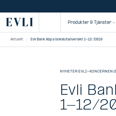
HOPPA TILL
NNEHÅLLET
Primary
Produkter & Tjänster
Aktuellt
Evli Bank Abp:s bokslutsöversikt 1-12/2019
NYHETER
|
EVLI-KONCERNEN
|
Evli Ban
1-12/2