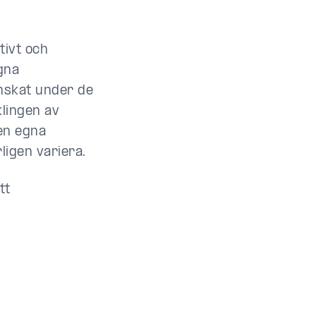
tivt och
gna
nskat under de
klingen av
en egna
ligen variera.
tt