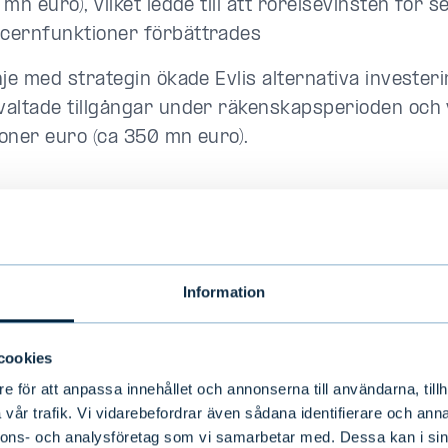
7 mn euro), vilket ledde till att rörelsevinsten för
cernfunktioner förbättrades
inje med strategin ökade Evlis alternativa investe
valtade tillgångar under räkenskapsperioden och
joner euro (ca 350 mn euro).
ri-december 2019
toomsättning var 75,8 miljoner euro (68,5 mn eur
Information
elsevinsten var 24,1 miljoner euro (18,9 mn euro)
cookies
sten för räkenskapsperioden var 18,7 miljoner eur
e för att anpassa innehållet och annonserna till användarna, tillh
o). Resultatet för räkenskapsperioden omfattar -
vår trafik. Vi vidarebefordrar även sådana identifierare och anna
o (2,1 mn euro) i andelar i intresseföretaget
nnons- och analysföretag som vi samarbetar med. Dessa kan i sin