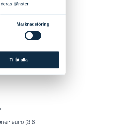
deras tjänster.
o (0,68 euro)
3,0 %)
Marknadsföring
v december till
)
rativa
Tillåt alla
)
oner euro (3,6