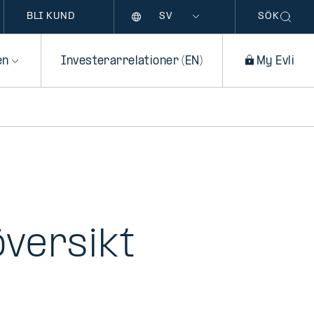
Språk
BLI KUND
SÖK
en
Investerarrelationer (EN)
My Evli
översikt