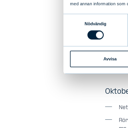
med annan information som du 
Evl
och
Samtyckesval
Nödvändig
De 
rek
De 
kos
Avvisa
Div
Oktob
Net
Rör