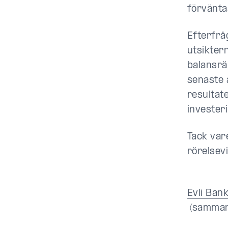
förvänta
Efterfrå
utsikter
balansrä
senaste å
resultat
invester
Tack var
rörelsev
Evli Ban
(samman