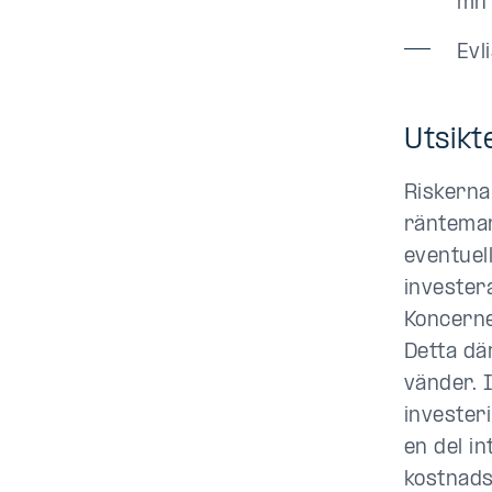
mn 
Evl
Utsikt
Riskerna
räntemar
eventuel
invester
Koncerne
Detta dä
vänder. 
invester
en del i
kostnads