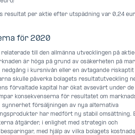
euro)
is resultat per aktie efter utspädning var 0,24 eur
erna för 2020
 relaterade till den allmänna utvecklingen på akti
knaden är höga på grund av osäkerheten på mar
l nedgång i kursnivån eller en avtagande riskaptit
arna skulle påverka bolagets resultatutveckling ne
ns förvaltade kapital har ökat avsevärt under de
mpar konsekvenserna för resultatet om marknad
I synnerhet försäljningen av nya alternativa
ingsprodukter har medfört ny stabil omsättning. Ev
nterna åtgärder, i enlighet med strategin och
besparingar, med hjälp av vilka bolagets kostnads