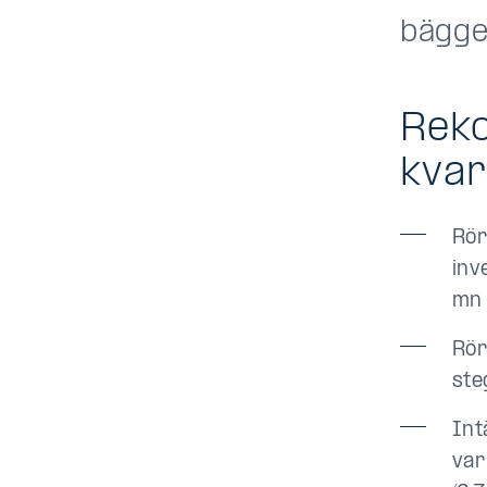
bägge
Reko
kvar
Rör
inv
mn 
Rör
ste
Int
var