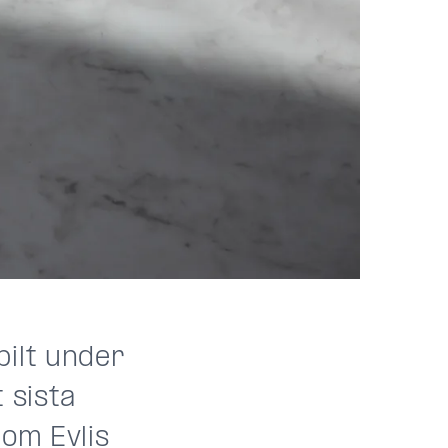
bilt under
 sista
nom Evlis