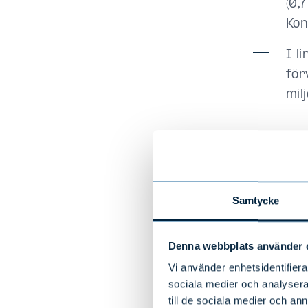
(0,
Kon
I l
för
mil
Janua
Net
Samtycke
Rör
Denna webbplats använder 
Vin
Vi använder enhetsidentifierar
eur
sociala medier och analysera 
eur
till de sociala medier och a