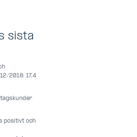
s sista
ch
12/2018: 17,4
etagskunder
 positivt och