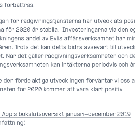
s förbättras.
gan för rådgivningstjänsterna har utvecklats posi
na för 2020 är stabila. Investeringarna via den e
kningens andel av Evlis affärsverksamhet har mi
ren. Trots det kan detta bidra avsevärt till utvec
et. När det gäller rådgivningsverksamheten och d
ingsverksamheten kan intäkterna periodvis och år
e den fördelaktiga utvecklingen förväntar vi oss a
insten för 2020 kommer att vara klart positiv.
k Abp:s boksluts​översikt januari-december 2019
fattning)