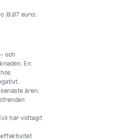
o (0,07 euro).
e- och
knaden. En
 hos
gativt.
 senaste åren.
strenden
li har vidtagit
effektivitet