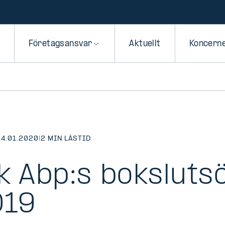
Företagsansvar
Aktuellt
Koncern
24.01.2020
|
2 MIN LÄSTID
k Abp:s boksluts
019