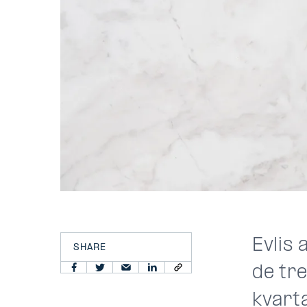
Evlis
SHARE
de tre
kvarta