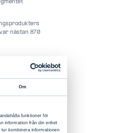
 segmentet
ringsprodukters
 var nästan 870
o)
Om
o (17,3 mn
andahålla funktioner för
0,6 miljoner
n information från din enhet
 tur kombinera informationen