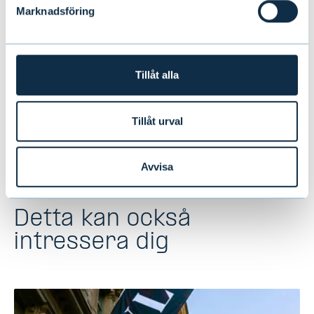
Marknadsföring
Evli Bank Plc’s Financial Statements Bulletin
2018
(på engelska)
Tillåt alla
Evli Pankki Oyj:n tilinpäätöstiedote 2018
(på
finska)
Tillåt urval
Avvisa
Detta kan också
intressera dig