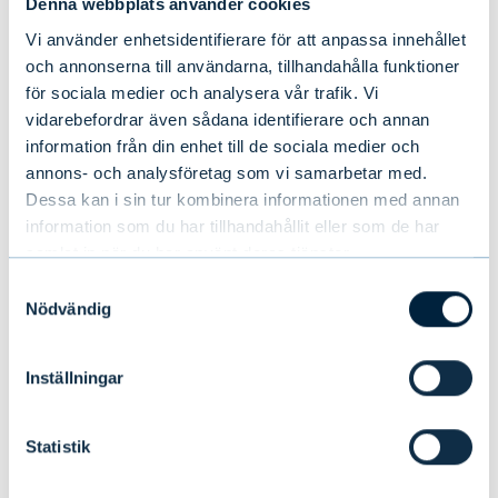
Denna webbplats använder cookies
Trots det kan detta bidra avsevärt till
Vi använder enhetsidentifierare för att anpassa innehållet
utvecklingen av resultatet. När det gäller
och annonserna till användarna, tillhandahålla funktioner
rådgivningsverksamheten och den egna
för sociala medier och analysera vår trafik. Vi
vidarebefordrar även sådana identifierare och annan
investeringsverksamheten kan intäkterna
information från din enhet till de sociala medier och
periodvis och årligen variera. Kundernas
annons- och analysföretag som vi samarbetar med.
efterfrågan för Evlis produkter och tjänster
Dessa kan i sin tur kombinera informationen med annan
har fortsatt vara på en bra nivå, vilket har
information som du har tillhandahållit eller som de har
lett till en planenlig ökning av utlåningen.
samlat in när du har använt deras tjänster.
Tack vare den fördelaktiga och stabila
Samtyckesval
Nödvändig
utvecklingen förväntar vi oss att resultatet
för 2019 kommer att vara klart positiv.
Inställningar
Statistik
Evli Bank Abp:s bokslutsöversikt 2018
(sammanfattning)