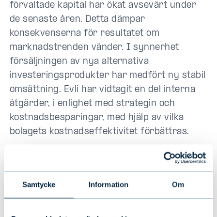
förvaltade kapital har ökat avsevärt under
de senaste åren. Detta dämpar
konsekvenserna för resultatet om
marknadstrenden vänder. I synnerhet
försäljningen av nya alternativa
investeringsprodukter har medfört ny stabil
omsättning. Evli har vidtagit en del interna
åtgärder, i enlighet med strategin och
kostnadsbesparingar, med hjälp av vilka
bolagets kostnadseffektivitet förbättras.
Efterfrågan för rådgivningstjänsterna har
utvecklats positivt och utsikterna för 2019
Samtycke
Information
Om
är stabila. Investeringarna via den egna
balansräkningens andel av Evlis
affärsverksamhet minskade under 2018.