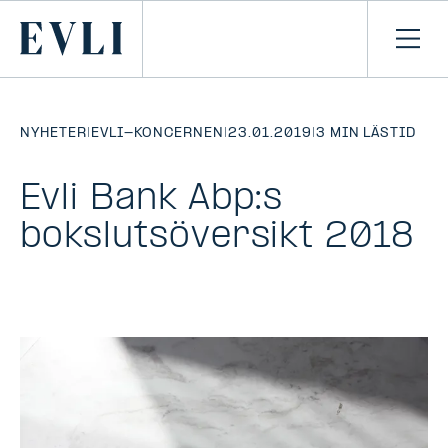
HOPPA TILL
NNEHÅLLET
Primary
Öpp
men
NYHETER
|
EVLI-KONCERNEN
|
23.01.2019
|
3 MIN LÄSTID
Evli Bank Abp:s
bokslutsöversikt 2018