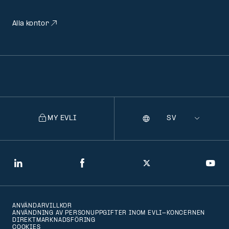
Alla kontor
MY EVLI
Språk
Selecting
a
language
will
LinkedIn
Facebook
Twitter
You
navigate
to
ANVÄNDARVILLKOR
that
ANVÄNDNING AV PERSONUPPGIFTER INOM EVLI-KONCERNEN
DIREKTMARKNADSFÖRING
version
COOKIES