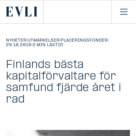
HOPPA TILL
NNEHÅLLET
Primary
Öpp
men
NYHETER
|
UTMÄRKELSER
|
PLACERINGSFONDER
|
29.10.2018
|
2 MIN LÄSTID
Finlands bästa
kapitalförvaltare för
samfund fjärde året i
rad