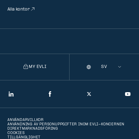
Alla kontor
MY EVLI
Språk
Selecting
a
language
will
LinkedIn
Facebook
Twitter
You
navigate
to
ANVÄNDARVILLKOR
that
ANVÄNDNING AV PERSONUPPGIFTER INOM EVLI-KONCERNEN
DIREKTMARKNADSFÖRING
version
COOKIES
TILLGÄNGLIGHET