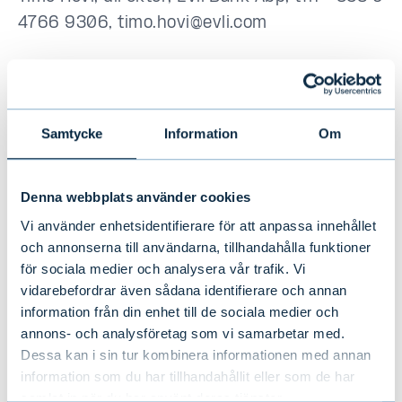
4766 9306, timo.hovi@evli.com
*”Institutional Investment Services, Finland
2018; Investment Services Report,
Samtycke
Information
Om
Allrounders”
Denna webbplats använder cookies
Vi använder enhetsidentifierare för att anpassa innehållet
och annonserna till användarna, tillhandahålla funktioner
Detta kan också
för sociala medier och analysera vår trafik. Vi
intressera dig
vidarebefordrar även sådana identifierare och annan
information från din enhet till de sociala medier och
annons- och analysföretag som vi samarbetar med.
Dessa kan i sin tur kombinera informationen med annan
information som du har tillhandahållit eller som de har
samlat in när du har använt deras tjänster.