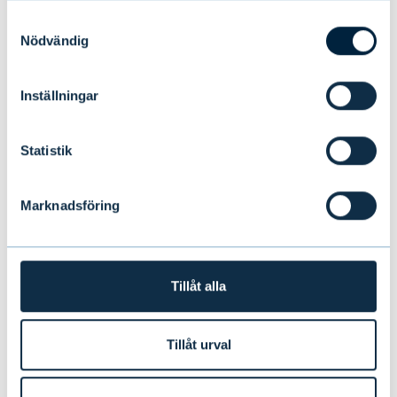
Samtyckesval
Nödvändig
Inställningar
Statistik
Evlis halvårsrapport 1–6/2026:
Marknadsföring
Stabil tillväxt under första halvåret
Tillåt alla
NYHETER
|
EVLI-KONCERNEN
|
14.07.2026
Tillåt urval