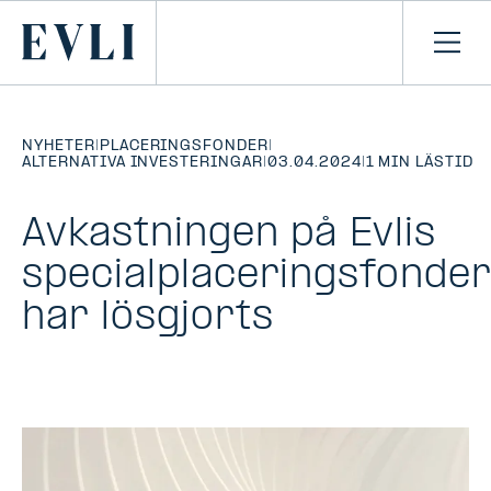
HOPPA TILL
NNEHÅLLET
Primary
Öpp
men
NYHETER
|
PLACERINGSFONDER
|
ALTERNATIVA INVESTERINGAR
|
03.04.2024
|
1 MIN LÄSTID
Avkastningen på Evlis
specialplaceringsfonde
har lösgjorts