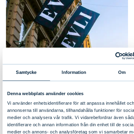
Evlis halvårsrapport 1–6/2026:
Samtycke
Information
Om
Stabil tillväxt under första halvåret
Denna webbplats använder cookies
NYHETER
|
EVLI-KONCERNEN
|
14.07.2026
Vi använder enhetsidentifierare för att anpassa innehållet oc
annonserna till användarna, tillhandahålla funktioner för socia
medier och analysera vår trafik. Vi vidarebefordrar även såd
identifierare och annan information från din enhet till de socia
medier och annons- och analysföretag som vi samarbetar m