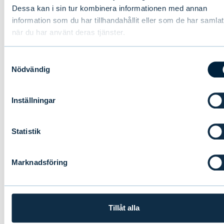
Dessa kan i sin tur kombinera informationen med annan
information som du har tillhandahållit eller som de har samlat
när du har använt deras tjänster.
Samtyckesval
Nödvändig
Inställningar
Evli rekryterar Director of Sales
Development i Sverige
Statistik
NYHETER
|
PERSONER
|
01.07.2026
Marknadsföring
Tillåt alla