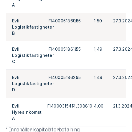
A
Evli
FI4000518600
1,55
1,50
27.3.202
Logistikfastigheter
B
Evli
FI4000518618
1,55
1,49
27.3.202
Logistikfastigheter
C
Evli
FI4000518626
1,55
1,49
27.3.202
Logistikfastigheter
D
Evli
FI4000315411
4,308810
4,00
21.3.202
Hyresinkomst
A
* Innehåller kapitalåterbetalning