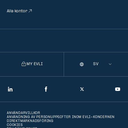
Alla kontor
MY EVLI
Språk
Selecting
a
language
will
LinkedIn
Facebook
Twitter
You
navigate
to
ANVÄNDARVILLKOR
that
ANVÄNDNING AV PERSONUPPGIFTER INOM EVLI-KONCERNEN
DIREKTMARKNADSFÖRING
version
COOKIES