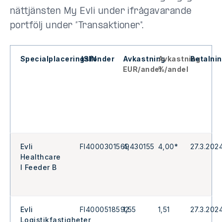
nättjänsten My Evli under ifrågavarande
portfölj under ”Transaktioner".
Specialplaceringsfonder
ISIN
Avkastning
Avkastning
Betalni
EUR/andel
%/andel
Evli
FI4000301569
4,430155
4,00*
27.3.202
Healthcare
I Feeder B
Evli
FI4000518592
1,55
1,51
27.3.202
Logistikfastigheter