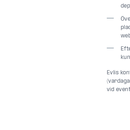
dep
Öve
pla
web
Eft
kun
Evlis ko
(vardaga
vid event