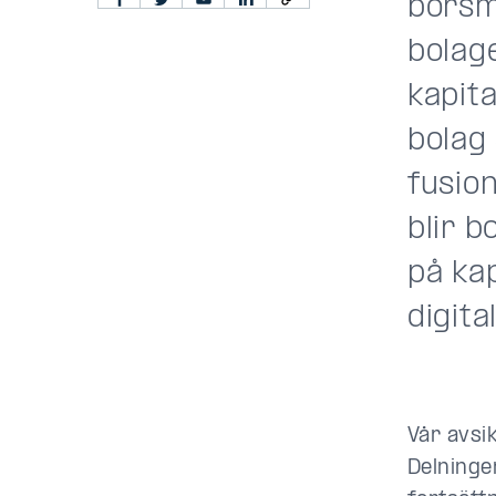
börsm
bolage
kapita
bolag
fusio
blir b
på ka
digita
Vår avsi
Delninge