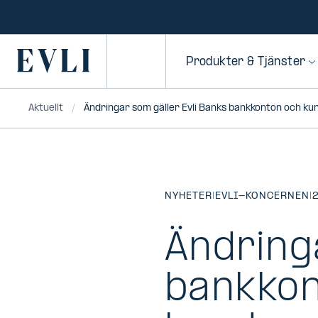
HOPPA TILL
NNEHÅLLET
Primary
Produkter & Tjänster
Aktuellt
Ändringar som gäller Evli Banks bankkonton och k
NYHETER
|
EVLI-KONCERNEN
|
Ändring
bankkon