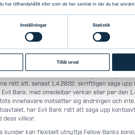
ton ändras och Fellow Banks kontovillkor gäller f
har tillhandahållit eller som de har samlat in när du har använt 
igt dessa villkor är den årliga räntan +0,75 %. Sät
tan ändras så, att den baseras på verkliga kale
Inställningar
Statistik
isorn 365 dagar och den upplupna räntan krediter
to kalenderårsvis. Både nuvarande kontovillkor 
ller från 2.4.2022) kontovillkor samt den tillhörand
ns tillgängliga på Evlis webbplats:
evli.com/kundin
lsvillkor.
Tillåt urval
ll kontots innehavare motsätter sig ändringen av v
ne rätt att, senast 1.4.2022, skriftligen säga upp
 Evli Bank, med omedelbar verkan eller per den 1
tots innehavare motsätter sig ändringen och int
toavtalet, har Evli Bank rätt att säga upp kontoavta
 dess villkor.
is kunder kan flexibelt utnyttja Fellow Banks kon