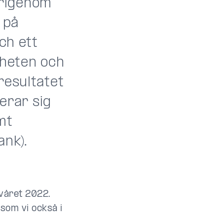
arigenom
 på
ch ett
heten och
resultatet
rerar sig
mt
ank).
lvåret 2022.
som vi också i