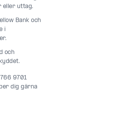
eller uttag.
ellow Bank och
e i
er.
id och
kyddet.
 4766 9701
lper dig gärna