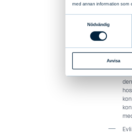
kon
med annan information som du 
Enl
Samtyckesval
rän
Nödvändig
div
kon
(gä
fin
Avta
Avvisa
Ifa
den
hos
kon
kon
med
Evl