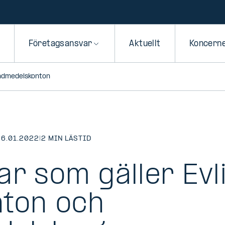
Företagsansvar
Aktuellt
Koncern
undmedelskonton
26.01.2022
|
2 MIN LÄSTID
ar som gäller Evl
ton och