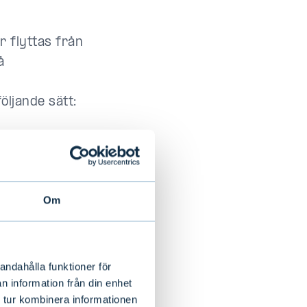
 flyttas från
å
öljande sätt:
ljer med
ljer, pantsatta
 valutakonton i
onton med
Om
teras till
elskonton i
andahålla funktioner för
n information från din enhet
för dessa
 tur kombinera informationen