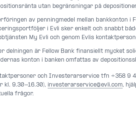
ositionsränta utan begränsningar på depositioner 
rföringen av penningmedel mellan bankkonton i F
ceringsportföljer i Evli sker enkelt och snabbt båd
btjänsten My Evli och genom Evlis kontaktperson
er delningen är Fellow Bank finansiellt mycket sol
dernas konton i banken omfattas av depositionss
ntaktpersoner och Investerarservice tfn +358 9
r kl. 9.30-16.30),
investerarservice@evli.com
, hjä
uella frågor.