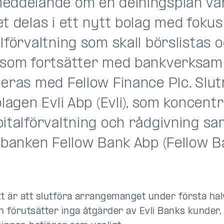
eddelande om en delningsplan v
t delas i ett nytt bolag med fokus
lförvaltning som skall börslistas o
 som fortsätter med bankverksam
neras med Fellow Finance Plc. Slut
olagen Evli Abp (Evli), som koncent
pitalförvaltning och rådgivning sa
lbanken Fellow Bank Abp (Fellow B
kt är att slutföra arrangemanget under första ha
n förutsätter inga åtgärder av Evli Banks kunder, 