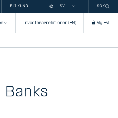
Språk
BLI KUND
SÖK
en
Investerarrelationer (EN)
My Evli
i Banks