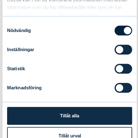
information som du har tillhandahållit eller som de har
samlat in när du har använt deras tjänster.
Samtyckesval
Nödvändig
Inställningar
Statistik
Evli rekryterar Director of Sales
Marknadsföring
Development i Sverige
NYHETER
|
PERSONER
|
01.07.2026
Tillåt alla
Tillåt urval