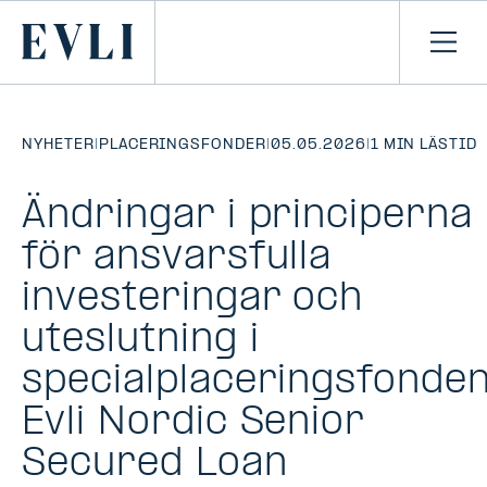
HOPPA TILL
NNEHÅLLET
Primary
Öpp
men
NYHETER
|
PLACERINGSFONDER
|
05.05.2026
|
1 MIN LÄSTID
Ändringar i principerna
för ansvarsfulla
investeringar och
uteslutning i
specialplaceringsfonde
Evli Nordic Senior
Secured Loan