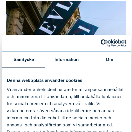
Samtycke
Information
Om
Denna webbplats använder cookies
Evlis halvårsrapport 1–6/2026:
Vi använder enhetsidentifierare för att anpassa innehållet
Stabil tillväxt under första halvåret
och annonserna till användarna, tillhandahålla funktioner
för sociala medier och analysera vår trafik. Vi
vidarebefordrar även sådana identifierare och annan
NYHETER
|
EVLI-KONCERNEN
|
14.07.2026
information från din enhet till de sociala medier och
annons- och analysföretag som vi samarbetar med.
Dessa kan i sin tur kombinera informationen med annan