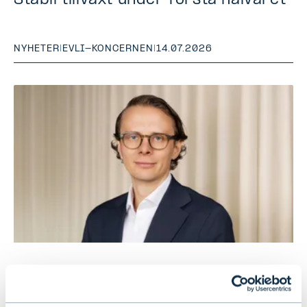
Stabil tillväxt under första halvåret
NYHETER
|
EVLI-KONCERNEN
|
14.07.2026
Evli rekryterar Director of Sales
Development i Sverige