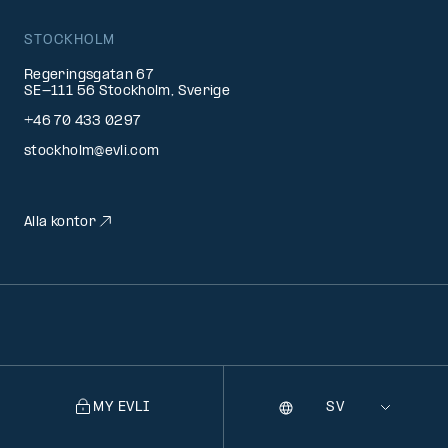
STOCKHOLM
Regeringsgatan 67
SE-111 56 Stockholm, Sverige
+46 70 433 0297
stockholm@evli.com
Alla kontor
MY EVLI
Språk
Selecting
a