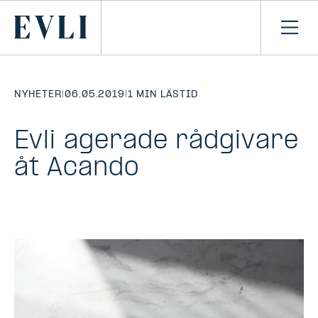
HOPPA TILL
NNEHÅLLET
Primary
Öpp
men
NYHETER
|
06.05.2019
|
1 MIN LÄSTID
Evli agerade rådgivare
åt Acando