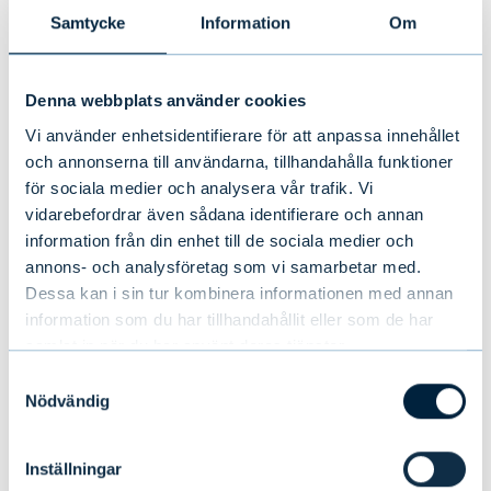
Samtycke
Information
Om
NYHETER
|
PERSONER
|
01.07.2026
Denna webbplats använder cookies
Vi använder enhetsidentifierare för att anpassa innehållet
och annonserna till användarna, tillhandahålla funktioner
för sociala medier och analysera vår trafik. Vi
vidarebefordrar även sådana identifierare och annan
information från din enhet till de sociala medier och
annons- och analysföretag som vi samarbetar med.
Dessa kan i sin tur kombinera informationen med annan
information som du har tillhandahållit eller som de har
samlat in när du har använt deras tjänster.
Samtyckesval
Nödvändig
Evli utsedd till Finlands bästa
institutionella kapitalförvaltare för
Inställningar