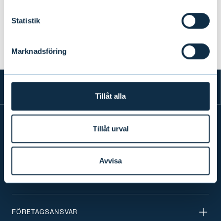
tionde gången
Statistik
NYHETER
|
UTMÄRKELSER
|
25.06.2026
Marknadsföring
Tillåt alla
Tillåt urval
INFO
Avvisa
PRODUKTER & TJÄNSTER
FÖRETAGSANSVAR