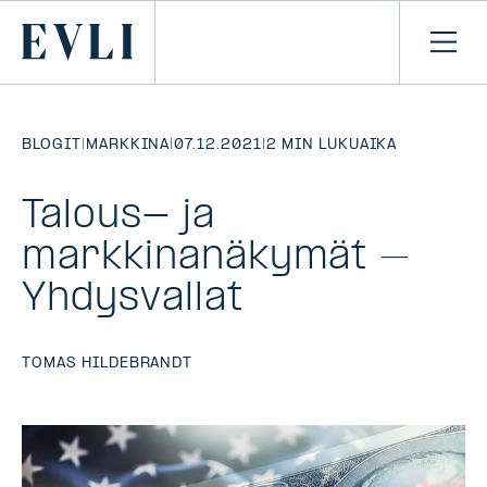
SIIRRY
SISÄLTÖÖN
Primary
Avaa
navi
BLOGIT
|
MARKKINA
|
07.12.2021
|
2 MIN LUKUAIKA
Talous- ja
markkinanäkymät –
Yhdysvallat
TOMAS HILDEBRANDT