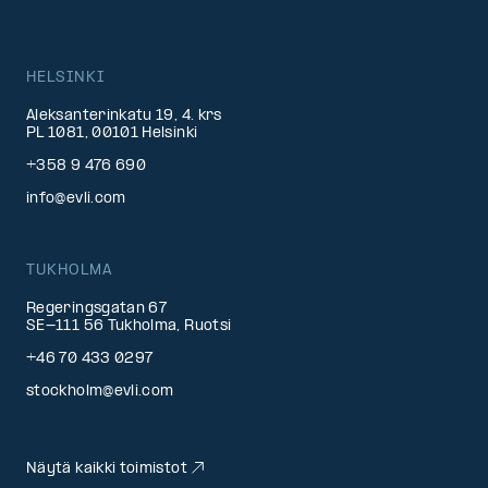
HELSINKI
Aleksanterinkatu 19, 4. krs
PL 1081, 00101 Helsinki
+358 9 476 690
info@evli.com
TUKHOLMA
Regeringsgatan 67
SE-111 56 Tukholma, Ruotsi
+46 70 433 0297
stockholm@evli.com
Näytä kaikki toimistot