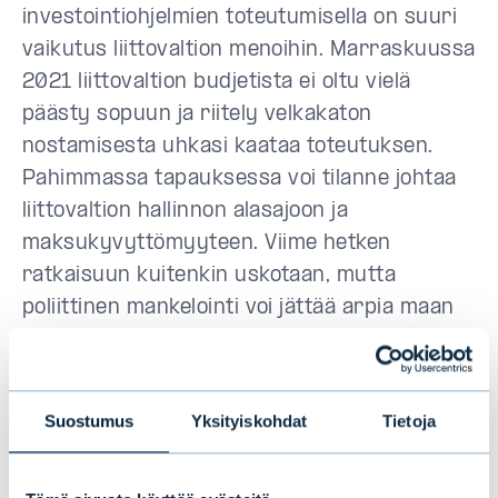
investointiohjelmien toteutumisella on suuri
vaikutus liittovaltion menoihin. Marraskuussa
2021 liittovaltion budjetista ei oltu vielä
päästy sopuun ja riitely velkakaton
nostamisesta uhkasi kaataa toteutuksen.
Pahimmassa tapauksessa voi tilanne johtaa
liittovaltion hallinnon alasajoon ja
maksukyvyttömyyteen. Viime hetken
ratkaisuun kuitenkin uskotaan, mutta
poliittinen mankelointi voi jättää arpia maan
luottokelpoisuuteen.
Menokehityksen toteutumisella on
Suostumus
Yksityiskohdat
Tietoja
merkittävä vaikutus
infrastruktuurihankkeiden toteutumiselle ja
sosiaalisille hankkeille. Investointien