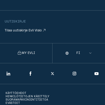
UUTISKIRJE
Tilaa uutiskirje Evli Visio
MY EVLI
Kieli
Selecting
a
language
will
LinkedIn
Facebook
Twitter
Instagram
You
navigate
to
KÄYTTÖEHDOT
that
HENKILÖTIETOJEN KÄSITTELY
SUORAMARKKINOINTITIETOA
version
EVÄSTEET