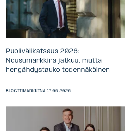
Puolivälikatsaus 2026:
Nousumarkkina jatkuu, mutta
hengähdystauko todennäköinen
BLOGIT
|
MARKKINA
|
17.06.2026