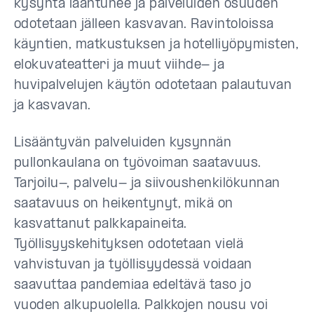
kysyntä laantunee ja palveluiden osuuden
odotetaan jälleen kasvavan. Ravintoloissa
käyntien, matkustuksen ja hotelliyöpymisten,
elokuvateatteri ja muut viihde- ja
huvipalvelujen käytön odotetaan palautuvan
ja kasvavan.
Lisääntyvän palveluiden kysynnän
pullonkaulana on työvoiman saatavuus.
Tarjoilu-, palvelu- ja siivoushenkilökunnan
saatavuus on heikentynyt, mikä on
kasvattanut palkkapaineita.
Työllisyyskehityksen odotetaan vielä
vahvistuvan ja työllisyydessä voidaan
saavuttaa pandemiaa edeltävä taso jo
vuoden alkupuolella. Palkkojen nousu voi