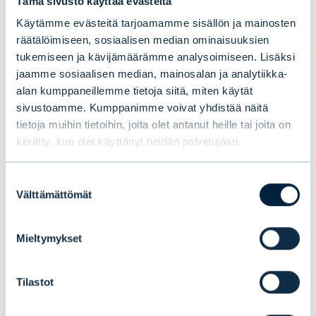
Tämä sivusto käyttää evästeitä
vaikutuskerroin talouteen voi olla 1,5
Käytämme evästeitä tarjoamamme sisällön ja mainosten
kertainen käytettyyn rahamäärään nähden
räätälöimiseen, sosiaalisen median ominaisuuksien
tukemiseen ja kävijämäärämme analysoimiseen. Lisäksi
ja näin vauhdittaen kasvua edelleen. Sen
jaamme sosiaalisen median, mainosalan ja analytiikka-
kääntöpuolena on kasvava rahoitustarve,
alan kumppaneillemme tietoja siitä, miten käytät
joka tarkoittaa henkilö- ja yritysverotuksen
sivustoamme. Kumppanimme voivat yhdistää näitä
kiristymistä ja liittovaltion velkaemissioiden
tietoja muihin tietoihin, joita olet antanut heille tai joita on
kasvua.
kerätty, kun olet käyttänyt heidän palvelujaan.
Suostumuksen
Välttämättömät
Lue myös blogisarjan ensimmäinen blogi:
valinta
Talous- ja markkinanäkymät –
Mieltymykset
skenaariomme vuodelle 2022
Tilastot