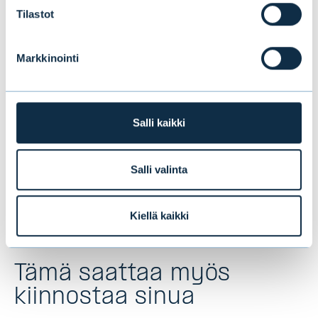
vaiheessa jälleen kiihtyy. Erityisesti
Tilastot
liikekiinteistö-, logistiikka- ja hoivakiinteistöt
ovat tällä hetkellä mielenkiintoisia.
Markkinointi
Salli kaikki
Kim Pessala
toimitusjohtaja, Evli-Rahastoyhtiö Oy
kim.pessala@evli.com
Salli valinta
Kiellä kaikki
Tämä saattaa myös
kiinnostaa sinua