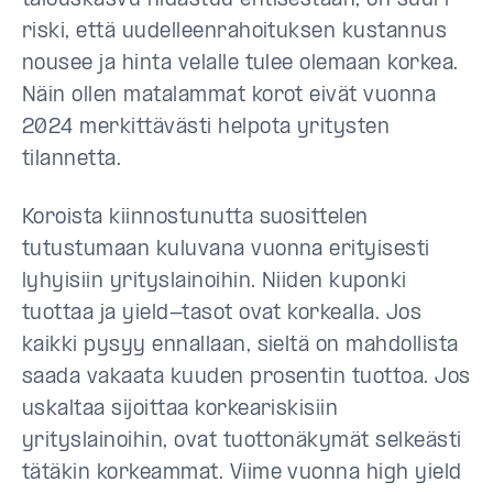
talouskasvu hidastuu entisestään, on suuri
riski, että uudelleenrahoituksen kustannus
nousee ja hinta velalle tulee olemaan korkea.
Näin ollen matalammat korot eivät vuonna
2024 merkittävästi helpota yritysten
tilannetta.
Koroista kiinnostunutta suosittelen
tutustumaan kuluvana vuonna erityisesti
lyhyisiin yrityslainoihin. Niiden kuponki
tuottaa ja yield-tasot ovat korkealla. Jos
kaikki pysyy ennallaan, sieltä on mahdollista
saada vakaata kuuden prosentin tuottoa. Jos
uskaltaa sijoittaa korkeariskisiin
yrityslainoihin, ovat tuottonäkymät selkeästi
tätäkin korkeammat. Viime vuonna high yield