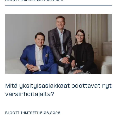
BLOGIT
|
MARKKINA
|
17.06.2026
Mitä yksityisasiakkaat odottavat nyt
varainhoitajalta?
BLOGIT
|
IHMISET
|
15.06.2026