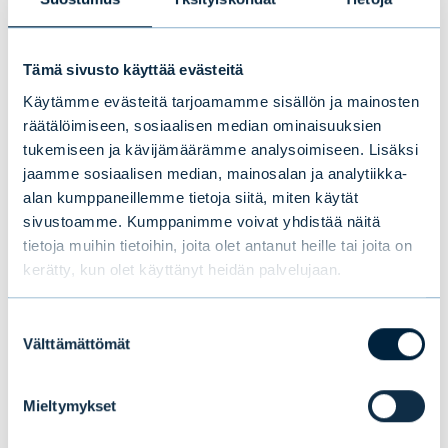
Infrasijoitukset ja private debt eli ei listattu
velka ovat tällä hetkellä hyvin arvostettuja.
Tämä sivusto käyttää evästeitä
Esimerkiksi private debtin arvo on nyt
Käytämme evästeitä tarjoamamme sisällön ja mainosten
huomattavasti korkeampi kuin se on ollut
räätälöimiseen, sosiaalisen median ominaisuuksien
koskaan historiansa aikana.
tukemiseen ja kävijämäärämme analysoimiseen. Lisäksi
jaamme sosiaalisen median, mainosalan ja analytiikka-
Kiinteistösijoittamisen suhteen olemme
alan kumppaneillemme tietoja siitä, miten käytät
Evlissä varovaisempia, mutta ne eivät
sivustoamme. Kumppanimme voivat yhdistää näitä
välttämättä ole huonoja pitkällä aikavälillä.
tietoja muihin tietoihin, joita olet antanut heille tai joita on
kerätty, kun olet käyttänyt heidän palvelujaan.
Hyvin hoidettu kiinteistösalkku on kuin pitkä
korkosijoitus vakaalla kassavirralla. Viime
Suostumuksen
vuoden aikana kiinteistöjen tuottotaso nousi,
Välttämättömät
valinta
ja pahin lasku niiden arvoissa näyttää olevan
takana päin. Kiinteistöt antavat myös hyvän
Mieltymykset
inflaatiosuojan, mikäli inflaatio jossakin