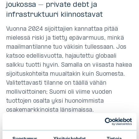
joukossa – private debt ja
infrastruktuuri kiinnostavat
Vuonna 2024 sijoittajien kannattaa pitää
mielessä riski ja tietty epävarmuus, minkä
maailmantilanne tuo väkisin tullessaan. Jos
katsoo edellisvuotta, hajautettu globaali
salkku tuotti hyvin. Samalla on viisasta hakea
sijoituskohteita muualtakin kuin Suomesta.
Valitettavasti tilanne on täällä vähän
mollivoittoinen; Suomi oli viime vuoden
tuottojen osalta yksi huonoimmista
osakemarkkinoista länsimaissa.
Vaihtoehtoisissa sijoitustuotteissa kehotan
private debtin ja infrasijoittamisen suuntaan.
Suostumus
Yksityiskohdat
Tietoja