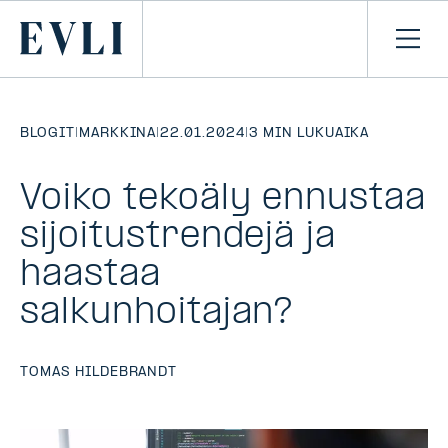
SIIRRY
SISÄLTÖÖN
Primary
Avaa
navi
BLOGIT
|
MARKKINA
|
22.01.2024
|
3 MIN LUKUAIKA
Voiko tekoäly ennustaa
sijoitustrendejä ja
haastaa
salkunhoitajan?
TOMAS HILDEBRANDT