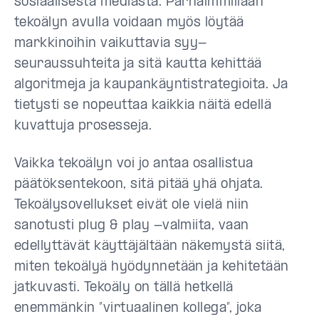
sosiaalisesta mediasta. Parhaimmillaan
tekoälyn avulla voidaan myös löytää
markkinoihin vaikuttavia syy-
seuraussuhteita ja sitä kautta kehittää
algoritmeja ja kaupankäyntistrategioita. Ja
tietysti se nopeuttaa kaikkia näitä edellä
kuvattuja prosesseja.
Vaikka tekoälyn voi jo antaa osallistua
päätöksentekoon, sitä pitää yhä ohjata.
Tekoälysovellukset eivät ole vielä niin
sanotusti plug & play -valmiita, vaan
edellyttävät käyttäjältään näkemystä siitä,
miten tekoälyä hyödynnetään ja kehitetään
jatkuvasti. Tekoäly on tällä hetkellä
enemmänkin ”virtuaalinen kollega”, joka