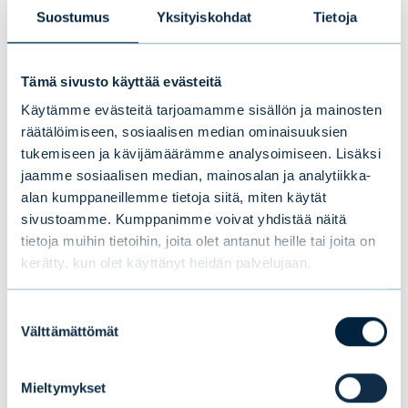
Suostumus
Yksityiskohdat
Tietoja
mutta on tärkeää huomata, että kaikki arviot
perustuvat historialliseen dataan ja
ennusteisiin, jotka voivat muuttua nopeasti.
Tämä sivusto käyttää evästeitä
Lopullinen päätös vaatii inhimillisen
Käytämme evästeitä tarjoamamme sisällön ja mainosten
harkinnan ja riskien huomioimisen.
räätälöimiseen, sosiaalisen median ominaisuuksien
tukemiseen ja kävijämäärämme analysoimiseen. Lisäksi
jaamme sosiaalisen median, mainosalan ja analytiikka-
TH:
Sijoituskuplissa voi tehdä rahaa. Voiko AI
alan kumppaneillemme tietoja siitä, miten käytät
toimia irrationaalisessa markkinassa?
sivustoamme. Kumppanimme voivat yhdistää näitä
tietoja muihin tietoihin, joita olet antanut heille tai joita on
ChatGPT:
Tekoäly voi auttaa tunnistamaan
kerätty, kun olet käyttänyt heidän palvelujaan.
mahdollisia kuplia tai markkinoiden
epävakautta, mutta irrationaaliset markkinat
Suostumuksen
Välttämättömät
ovat usein vaikeita ennustaa. Tekoäly voi
valinta
tarjota analyyttisiä näkökulmia, mutta
sijoittajan on silti oltava varovainen ja
Mieltymykset