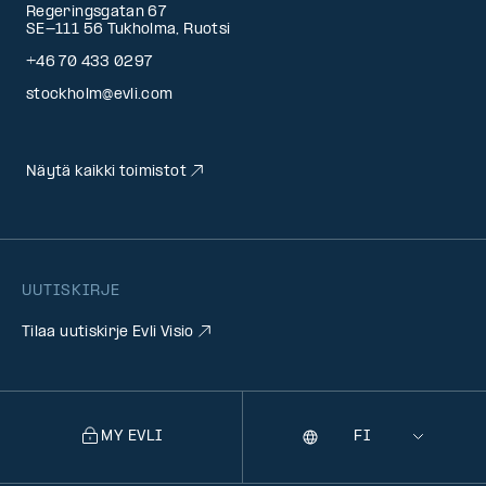
Regeringsgatan 67
SE-111 56 Tukholma, Ruotsi
+46 70 433 0297
stockholm@evli.com
Näytä kaikki toimistot
UUTISKIRJE
Tilaa uutiskirje Evli Visio
MY EVLI
Kieli
Selecting
a