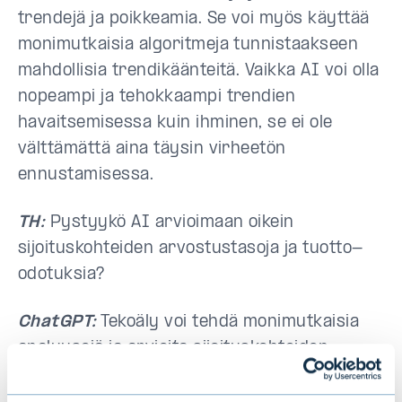
trendejä ja poikkeamia. Se voi myös käyttää
monimutkaisia algoritmeja tunnistaakseen
mahdollisia trendikäänteitä. Vaikka AI voi olla
nopeampi ja tehokkaampi trendien
havaitsemisessa kuin ihminen, se ei ole
välttämättä aina täysin virheetön
ennustamisessa.
TH:
Pystyykö AI arvioimaan oikein
sijoituskohteiden arvostustasoja ja tuotto-
odotuksia?
ChatGPT:
Tekoäly voi tehdä monimutkaisia
analyysejä ja arvioita sijoituskohteiden
arvostustasoista ja tuotto-odotuksista. Se
perustuu dataan ja matemaattisiin malleihin,