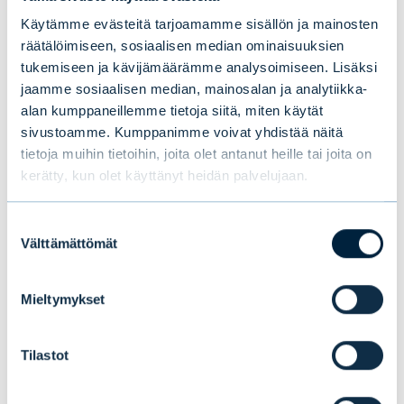
Käytämme evästeitä tarjoamamme sisällön ja mainosten
räätälöimiseen, sosiaalisen median ominaisuuksien
tukemiseen ja kävijämäärämme analysoimiseen. Lisäksi
jaamme sosiaalisen median, mainosalan ja analytiikka-
alan kumppaneillemme tietoja siitä, miten käytät
sivustoamme. Kumppanimme voivat yhdistää näitä
Puolivälikatsaus 2026:
tietoja muihin tietoihin, joita olet antanut heille tai joita on
Nousumarkkina jatkuu, mutta
kerätty, kun olet käyttänyt heidän palvelujaan.
hengähdystauko todennäköinen
Suostumuksen
Välttämättömät
valinta
BLOGIT
|
MARKKINA
|
17.06.2026
Mieltymykset
Tilastot