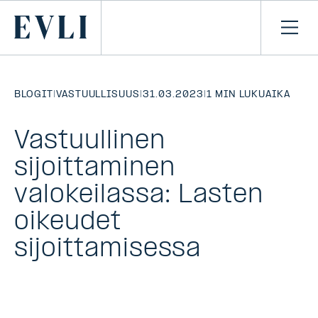
SIIRRY
SISÄLTÖÖN
Primary
Avaa
navi
BLOGIT
|
VASTUULLISUUS
|
31.03.2023
|
1 MIN LUKUAIKA
Vastuullinen
sijoittaminen
valokeilassa: Lasten
oikeudet
sijoittamisessa