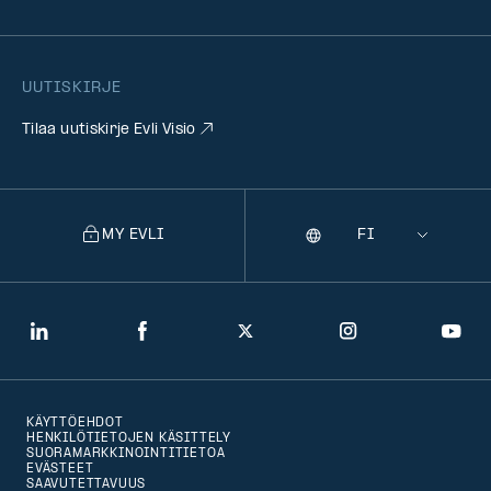
UUTISKIRJE
Tilaa uutiskirje Evli Visio
MY EVLI
Kieli
Selecting
a
language
will
LinkedIn
Facebook
Twitter
Instagram
You
navigate
to
KÄYTTÖEHDOT
that
HENKILÖTIETOJEN KÄSITTELY
SUORAMARKKINOINTITIETOA
version
EVÄSTEET
SAAVUTETTAVUUS