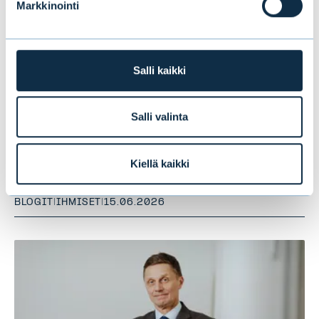
Markkinointi
Salli kaikki
Salli valinta
Mitä yksityisasiakkaat odottavat nyt
varainhoitajalta?
Kiellä kaikki
BLOGIT
|
IHMISET
|
15.06.2026