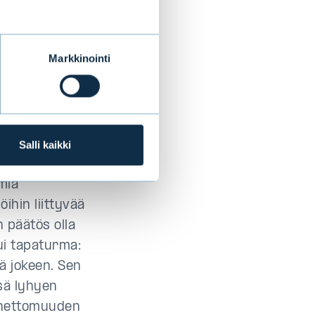
a
Markkinointi
ästä 2020 tutkin
oska yritys oli
Salli kaikki
ssa YK:n Global
imiä
ihin liittyvää
 päätös olla
ui tapaturma:
ä jokeen. Sen
sä lyhyen
nnettomuuden