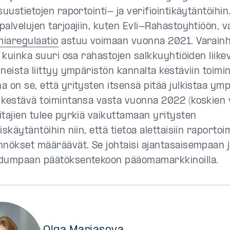
suustietojen raportointi- ja verifiointikäytäntöihin
palvelujen tarjoajiin, kuten Evli-Rahastoyhtiöön, 
iaregulaatio
astuu voimaan vuonna 2021. Varainho
, kuinka suuri osa rahastojen salkkuyhtiöiden liike
neista liittyy ympäristön kannalta kestäviin toimin
a on se, että yritysten itsensä pitää julkistaa ym
 kestävä toimintansa vasta vuonna 2022 (koskien 
itajien tulee pyrkiä vaikuttamaan yritysten
iskäytäntöihin niin, että tietoa alettaisiin raport
nnökset määräävät. Se johtaisi ajantasaisempaan 
dumpaan päätöksentekoon pääomamarkkinoilla.