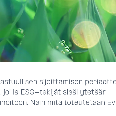
astuullisen sijoittamisen periaatt
, joilla ESG-tekijät sisällytetään
hoitoon. Näin niitä toteutetaan Evl