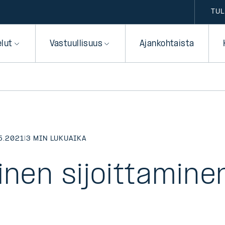
TUL
elut
Vastuullisuus
Ajankohtaista
5.2021
|
3 MIN LUKUAIKA
inen sijoittamine