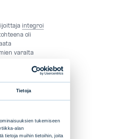
joittaja
integroi
ohteena oli
paata
mien varalta
näköiset
oituksellinen
öinen velvoite.
 Kokeilin
Tietoja
rtoina takuita,
maisille. Kun
t negatiiviset
 ominaisuuksien tukemiseen
äytti edelleen
tiikka-alan
ietoja muihin tietoihin, joita