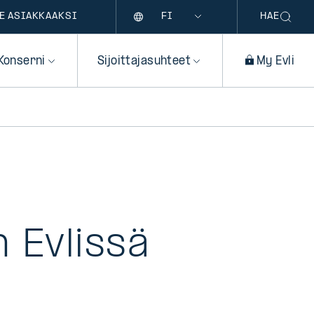
Kieli
E ASIAKKAAKSI
HAE
Konserni
Sijoittajasuhteet
My Evli
n Evlissä