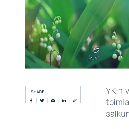
YK:n v
SHARE
toimia
salkun