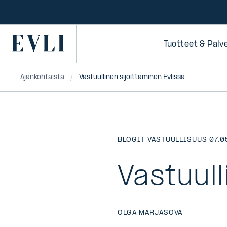
SIIRRY
SISÄLTÖÖN
Primary
Tuotteet & Palv
Ajankohtaista
Vastuullinen sijoittaminen Evlissä
BLOGIT
|
VASTUULLISUUS
|
07.0
Vastuull
OLGA MARJASOVA