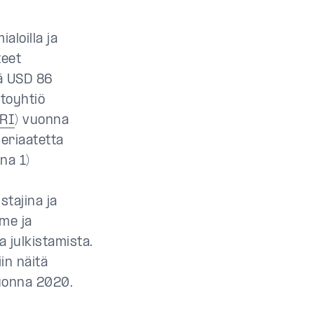
aloilla ja
teet
sä USD 86
stoyhtiö
PRI
) vuonna
eriaatetta
ana 1)
tajina ja
me ja
 julkistamista.
in näitä
 vuonna 2020.