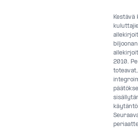
Kestävä k
kuluttaji
allekirjo
biljoona
allekirjo
2010. Pe
toteavat,
integroi
päätökse
sisällyt
käytäntö
Seuraava
periaatte