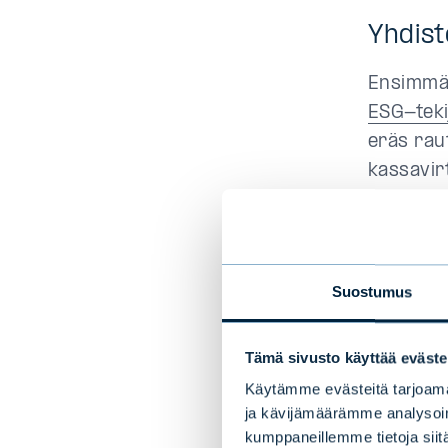
Yhdist
Ensimmäi
ESG-tekij
eräs rau
kassavir
huomioin
velvoitte
asema nä
Testasin
Suostumus
ympäristö
jotka yri
Tämä sivusto käyttää eväste
nämä vast
Käytämme evästeitä tarjoama
kassavirr
ja kävijämäärämme analysoim
vahvalta
kumppaneillemme tietoja siitä