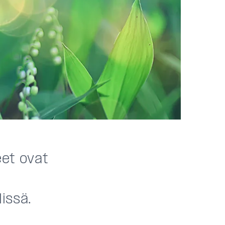
eet ovat
issä.