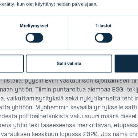
n kerätty, kun olet käyttänyt heidän palvelujaan.
jaohjauksen periaatteet voivat anta
Mieltymykset
Tilastot
kaan signaalin
eriaate keskittyy ESG-tekijöiden sisällyttämiseen
ohjauksen periaatteisiin ja käytäntöihin. Alkukevä
ivosyhtiötä, joka näytti olevan taloudellisesti ok. K
Salli valinta
öperiaatteiden rikkomisen vuoksi hylättyjen jouko
listalla, pyysin Evlin vastuullisen sijoittamisen ti
maan yhtiön. Tiimin puntaroitua aiempaa ESG-tekijö
a, vaikuttamisyrityksiä sekä nykytilannetta tehtiin
matta yhtiöön. Myöhemmin keväällä yritykselle satt
hdestä polttoainetankista valui suuri määrä dieseli
ena yhtiö teki taseeseensa merkittävän, etupääs
n varauksen kesäkuun lopussa 2020. Jos nämä o