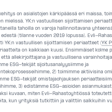
ehitys on asialistojen kärkipäässä eri maissa, toimi
en mielissä. YK:n vastuullisen sijoittamisen periaat
ittaneilla tahoilla on varoja hallinnoitavana yhteen
n edestä (tilanne vuoden 2019 lopussa). Evli-Raha
itti YK:n vastuullisen sijoittamisen periaatteet (
YK 
riaatteita on kaikkiaan kuusi. Ensimmäiset kolme p
 että allekirjoittajana ja vastuullisena varainhoitaj
mme ESG-tekijät sijoitusanalyysiimme ja
ntekoprosesseihimme, 2) toimimme aktiivisina omis
ämme ESG-tekijät omistajaohjauksen periaatteisiim
ihimme, 3) edistämme ESG-asioiden asianmukaista
ksi kuvaan, miten Evli-Rahastoyhtiössä toteutetti
ita, kun yrityksiä tutkittiin ja valittiin salkkuihin