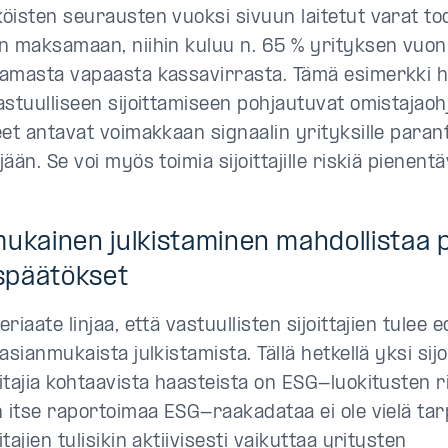
öisten seurausten vuoksi sivuun laitetut varat to
n maksamaan, niihin kuluu n. 65 % yrityksen vuo
amasta vapaasta kassavirrasta. Tämä esimerkki ha
astuulliseen sijoittamiseen pohjautuvat omistajao
eet antavat voimakkaan signaalin yrityksille para
ään. Se voi myös toimia sijoittajille riskiä pienen
ukainen julkistaminen mahdollistaa p
uspäätökset
riaate linjaa, että vastuullisten sijoittajien tulee
asianmukaista julkistamista. Tällä hetkellä yksi sijoi
tajia kohtaavista haasteista on ESG-luokitusten ris
n itse raportoimaa ESG-raakadataa ei ole vielä tar
tajien tulisikin aktiivisesti vaikuttaa yritysten