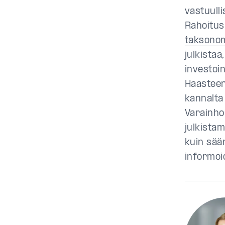
vastuulli
Rahoitus
taksonom
julkistaa
investoin
Haasteen
kannalta
Varainho
julkistam
kuin sää
informoi