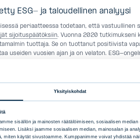
etty ESG- ja taloudellinen analyysi
sessä periaatteessa todetaan, että vastuullinen si
ät sijoituspäätöksiin
. Vuonna 2020 tutkimukseni k
tamalmin tuottaja. Se on tuottanut positiivista va
taa useiden vuosien ajan ja on velaton. ESG-ongel
 tutkimusprosessissa ympäristöön liittyvät toden
et. Tarkoituksena oli selvittää, miltä yrityksen rah
yttää, jos yrityksen on maksettava tämä todennäk
 myös mahdollisten ympäristövastuiden vaikutusta:
Yksityiskohdat
n ennallistamiseen liittyvinä negatiivisina kassavi
tys oli antanut mineraalivaroista vastaaville virano
itä
uullisuuteen liittyvät todennäköiset ja mahdollise
mme sisällön ja mainosten räätälöimiseen, sosiaalisen median
at oli huomioitu, yrityksen taloudellinen profiili n
iseen. Lisäksi jaamme sosiaalisen median, mainosalan ja analy
.
, miten käytät sivustoamme. Kumppanimme voivat yhdistää näitä t