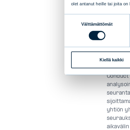
olet antanut heille tai joita o
Suostumuksen
Omista
Välttämättömät
valinta
voimak
Toinen p
omistaja
nikkelika
Kiellä kaikki
ympärist
Conduct -
analysoi
seuranta
sijoitta
yhtiön y
seurauks
aikaväli