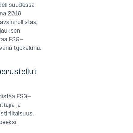
dellisuudessa
nna 2019
vainnollistaa,
hjauksen
ntaa ESG-
tävänä työkaluna.
erustellut
 edistää ESG-
ttajia ja
tiriitaisuus.
peeksi.