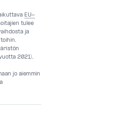
.
vaikuttava
EU-
itajien tulee
vaihdosta ja
toihin.
päristön
vuotta 2021).
oimaan jo aiemmin
ja