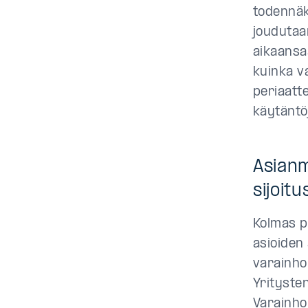
todennäk
joudutaa
aikaansa
kuinka v
periaatt
käytäntöj
Asianm
sijoit
Kolmas pe
asioiden 
varainhoi
Yrityste
Varainhoi