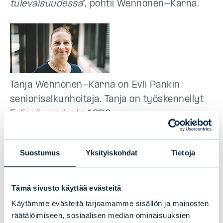
tulevaisuudessa
”, pohtii Wennonen-Kärnä.
Tanja Wennonen-Kärnä on Evli Pankin
seniorisalkunhoitaja. Tanja on työskennellyt
Evlissä vuodesta 1999.
Euromoney palkitsi Evlin palvelut varakkaille
Suostumus
Yksityiskohdat
Tietoja
yksityishenkilöille, digitaalisen
asiakaskokemuksen sekä varainhoidon
tutkimuksen ja pääomien allokoinnin Suomen
Tämä sivusto käyttää evästeitä
parhaina.
(Euromoney Private Banking and
Käytämme evästeitä tarjoamamme sisällön ja mainosten
Wealth Management 2018 -tutkimus).
räätälöimiseen, sosiaalisen median ominaisuuksien