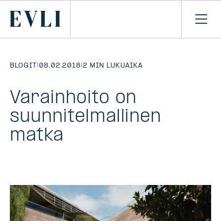
SIIRRY
SISÄLTÖÖN
Primary
Avaa
navi
BLOGIT
|
08.02.2018
|
2 MIN LUKUAIKA
Varainhoito on
suunnitelmallinen
matka