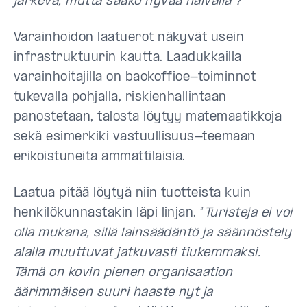
järkevä, mutta saako hyvää halvalla”?
Varainhoidon laatuerot näkyvät usein
infrastruktuurin kautta. Laadukkailla
varainhoitajilla on backoffice-toiminnot
tukevalla pohjalla, riskienhallintaan
panostetaan, talosta löytyy matemaatikkoja
sekä esimerkiki vastuullisuus-teemaan
erikoistuneita ammattilaisia.
Laatua pitää löytyä niin tuotteista kuin
henkilökunnastakin läpi linjan. ”
Turisteja ei voi
olla mukana, sillä lainsäädäntö ja säännöstely
alalla muuttuvat jatkuvasti tiukemmaksi.
Tämä on kovin pienen organisaation
äärimmäisen suuri haaste nyt ja