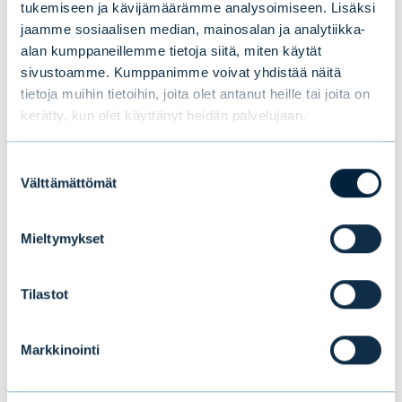
tukemiseen ja kävijämäärämme analysoimiseen. Lisäksi
jaamme sosiaalisen median, mainosalan ja analytiikka-
alan kumppaneillemme tietoja siitä, miten käytät
sivustoamme. Kumppanimme voivat yhdistää näitä
Tämä saattaa myös
tietoja muihin tietoihin, joita olet antanut heille tai joita on
kerätty, kun olet käyttänyt heidän palvelujaan.
kiinnostaa sinua
Suostumuksen
Välttämättömät
valinta
Mieltymykset
Tilastot
Markkinointi