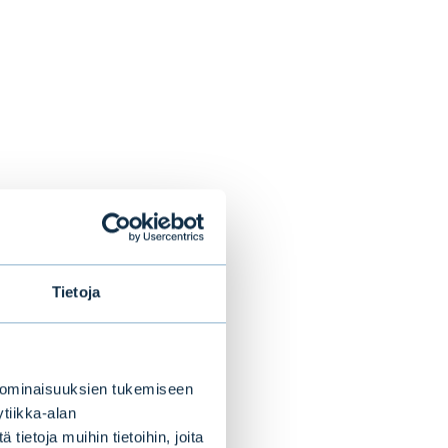
ajuisia päästöjä
idetaan
Tietoja
 ominaisuuksien tukemiseen
tiikka-alan
ietoja muihin tietoihin, joita