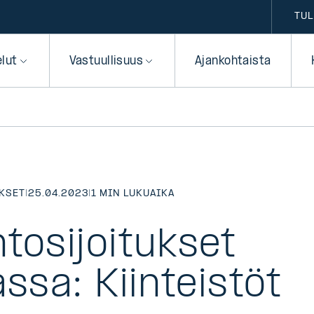
TUL
elut
Vastuullisuus
Ajankohtaista
KSET
|
25.04.2023
|
1 MIN LUKUAIKA
tosijoitukset
assa: Kiinteistöt