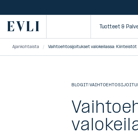
SIIRRY
SISÄLTÖÖN
Primary
Tuotteet & Palv
Ajankohtaista
Vaihtoehtosijoitukset valokeilassa: Kiinteistöt
BLOGIT
|
VAIHTOEHTOSIJOITU
Vaihtoeh
valokeil