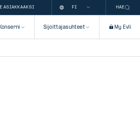
Kieli
E ASIAKKAAKSI
HAE
Konserni
Sijoittajasuhteet
My Evli