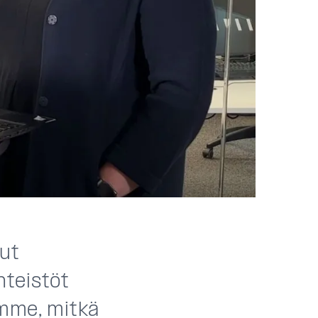
nut
nteistöt
ämme, mitkä