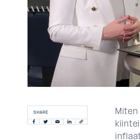
Miten
SHARE
kiinte
infla