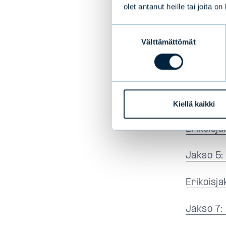
olet antanut heille tai joita o
Aiemmat
Suostumuksen
Välttämättömät
valinta
Jakso 1:
Jakso 2:
Jakso 3:
Kiellä kaikki
Erikoisj
Jakso 5
Erikoisj
Jakso 7: