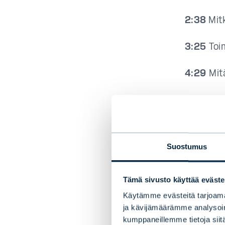
2:38
Mit
3:25
Toim
4:29
Mitä
5:27
Mit
ja ympäri
6:58
Mit
Suostumus
vastuulli
Tämä sivusto käyttää eväste
Käytämme evästeitä tarjoama
ja kävijämäärämme analysoim
kumppaneillemme tietoja siitä
Katso 