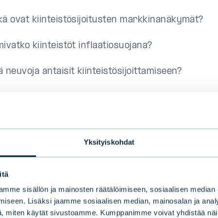
kä ovat kiinteistösijoitusten markkinanäkymät?
ivatko kiinteistöt inflaatiosuojana?
 neuvoja antaisit kiinteistösijoittamiseen?
en voidaan varmistaa, että kiinteistöjen maailmanla
stöjalanjälkeä hallitaan?
en sijoittajat voivat varmistaa, että kiinteistöjä ho
Yksityiskohdat
sesti?
itä
mme sisällön ja mainosten räätälöimiseen, sosiaalisen median
iseen. Lisäksi jaamme sosiaalisen median, mainosalan ja analy
, miten käytät sivustoamme. Kumppanimme voivat yhdistää näitä t
muut jaksot: