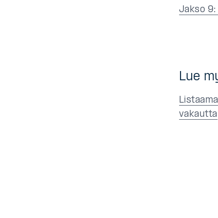
Jakso 9:
Lue m
Listaamat
vakautta