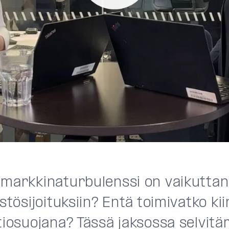
 markkinaturbulenssi on vaikutta
istösijoituksiin? Entä toimivatko kii
atiosuojana? Tässä jaksossa selvit