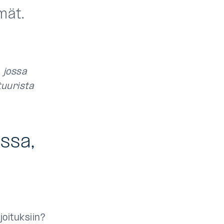
ymät.
 jossa
tuurista
assa,
joituksiin?