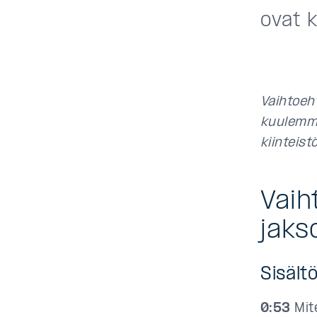
ovat 
Vaihtoeh
kuulemme 
kiinteist
Vaih
jaks
Sisältö
0:53
Mite