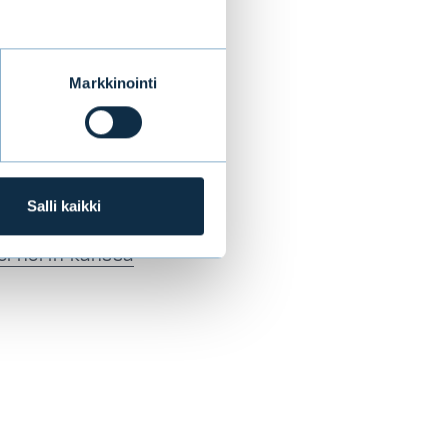
Markkinointi
Salli kaikki
Lernerin kanssa