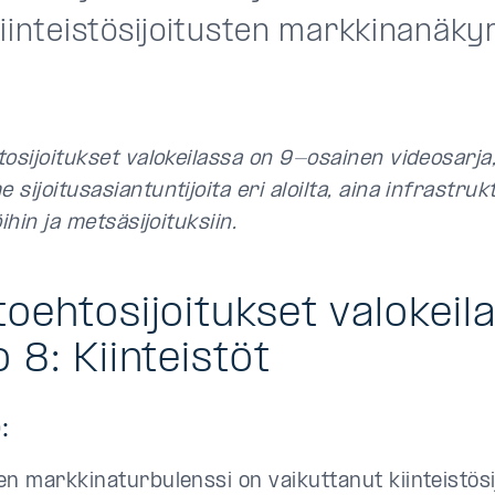
kiinteistösijoitusten markkinanäk
tosijoitukset valokeilassa on 9-osainen videosarja,
sijoitusasiantuntijoita eri aloilta, aina infrastruk
öihin ja metsäsijoituksiin.
toehtosijoitukset valokeil
o 8: Kiinteistöt
:
n markkinaturbulenssi on vaikuttanut kiinteistösi