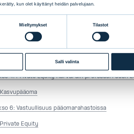
n kerätty, kun olet käyttänyt heidän palvelujaan.
 jaksot:
Mieltymykset
Tilastot
 Infrastruktuuri
 Private Debt
 Metsä
Salli valinta
akso 4: Private Equity Harvardin professori Josh 
: Kasvupääoma
akso 6: Vastuullisuus pääomarahastoissa
 Private Equity