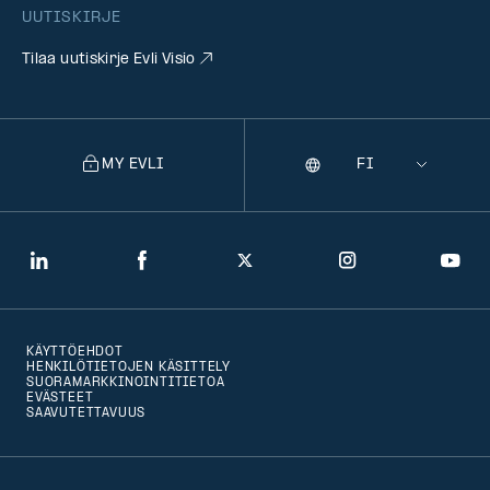
UUTISKIRJE
Tilaa uutiskirje Evli Visio
MY EVLI
Kieli
Selecting
a
language
will
LinkedIn
Facebook
Twitter
Instagram
You
navigate
to
KÄYTTÖEHDOT
that
HENKILÖTIETOJEN KÄSITTELY
SUORAMARKKINOINTITIETOA
version
EVÄSTEET
SAAVUTETTAVUUS
of
the
page