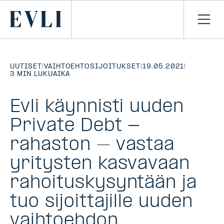
SIIRRY
SISÄLTÖÖN
Primary
Avaa
navi
UUTISET
|
VAIHTOEHTOSIJOITUKSET
|
19.05.2021
|
3 MIN LUKUAIKA
Evli käynnisti uuden
Private Debt -
rahaston – vastaa
yritysten kasvavaan
rahoituskysyntään ja
tuo sijoittajille uuden
vaihtoehdon