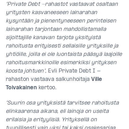
”Private Debt -rahastot vastaavat osaltaan
yritysten kasvaneeseen lainarahan
kysyntään ja pienentyneeseen perinteisen
lainarahan tarjontaan mahdollistamalla
sijoittajille kanavan tarjota yksityistä
rahoitusta erityisesti sellaisille yrityksille ja
yhtiöille, joilla ei ole luontaista pääsyä laajoille
rahoitusmarkkinoille esimerkiksi yrityksen
koosta johtuen”
, Evli Private Debt I -
rahaston vastaava salkunhoitaja
Ville
Toivakainen
kertoo.
”Suurin osa yrityksistä tarvitsee rahoitusta
elinkaarensa aikana, eli lainoja on useita
erilaisia ja erityylisiä. Yrityksellä on
tyypillisesti vain yksi tai kaksi osakesarjaa,