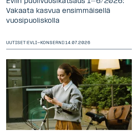
Evlin puolivuosikatsaus 1–6/2026:
Vakaata kasvua ensimmäisellä
vuosipuoliskolla
UUTISET
|
EVLI-KONSERNI
|
14.07.2026