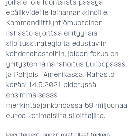
joilla ei ole luontaista pääsyä
epälikvideille lainamarkkinoille.
Kommandiittiyhtiömuotoinen
rahasto sijoittaa erityylisiä
sijoitusstrategioita edustaviin
kohderahastoihin, joiden fokus on
yritysten lainarahoitus Euroopassa
ja Pohjois-Amerikassa. Rahasto
keräsi 14.5.2021 pidetyssä
ensimmäisessä
merkintäajankohdassa 59 miljoonaa
euroa kotimaisilta sijoittajilta.
Perinteisesti pankit ovat olleet tärkein