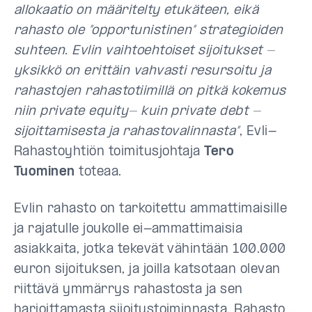
allokaatio on määritelty etukäteen, eikä
rahasto ole ”opportunistinen” strategioiden
suhteen. Evlin vaihtoehtoiset sijoitukset -
yksikkö on erittäin vahvasti resursoitu ja
rahastojen rahastotiimillä on pitkä kokemus
niin private equity- kuin private debt -
sijoittamisesta ja rahastovalinnasta”
, Evli-
Rahastoyhtiön toimitusjohtaja
Tero
Tuominen
toteaa.
Evlin rahasto on tarkoitettu ammattimaisille
ja rajatulle joukolle ei-ammattimaisia
asiakkaita, jotka tekevät vähintään 100.000
euron sijoituksen, ja joilla katsotaan olevan
riittävä ymmärrys rahastosta ja sen
harjoittamasta sijoitustoiminnasta. Rahasto