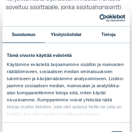
soveltuu sijoittajalle, jonka sijoitushorisontti
on pitkä, ja joka haluaa hajauttaa
sijoitusportfoliotaan perinteisten
omaisuusluokkien ulkopuolelle.
Suostumus
Yksityiskohdat
Tietoja
”Kohderahastojen myöntämät lainat ovat
Tämä sivusto käyttää evästeitä
pääsääntöisesti vaihtuvakorkoisia, mikä on
Käytämme evästeitä tarjoamamme sisällön ja mainosten
erittäin kiinnostavaa erityisesti nousevien
räätälöimiseen, sosiaalisen median ominaisuuksien
korkojen ympäristössä. Omaisuusluokka on
tukemiseen ja kävijämäärämme analysoimiseen. Lisäksi
myös voimakkaasti kasvava, joten sekä
jaamme sosiaalisen median, mainosalan ja analytiikka-
sijoittajat että toisaalta rahoitusta
alan kumppaneillemme tietoja siitä, miten käytät
sivustoamme. Kumppanimme voivat yhdistää näitä
tarvitsevat yhtiöt omaksuvat
tietoja muihin tietoihin, joita olet antanut heille tai joita on
omaisuusluokan toimintatapaa enemmän ja
kerätty, kun olet käyttänyt heidän palvelujaan.
enemmän, jolloin sijoitusmahdollisuuksien
joukko kasvaa”,
Tuominen sanoo.
Suostumuksen