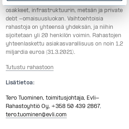
tarjonta kattaa kiinteistöt, listaamattomat
osakkeet, infrastruktuurin, metsän ja private
debt -omaisuusluokan. Vaihtoehtoisia
rahastoja on yhteensä yhdeksän, ja niihin
sijoitetaan yli 20 henkilön voimin. Rahastojen
yhteenlaskettu asiakasvarallisuus on noin 1,2
miljardia euroa (31.3.2021).
Tutustu rahastoon
Lisätietoa:
Tero Tuominen, toimitusjohtaja, Evli-
Rahastoyhtiö Oy, +358 50 439 2867
,
tero.tuominen@evli.com