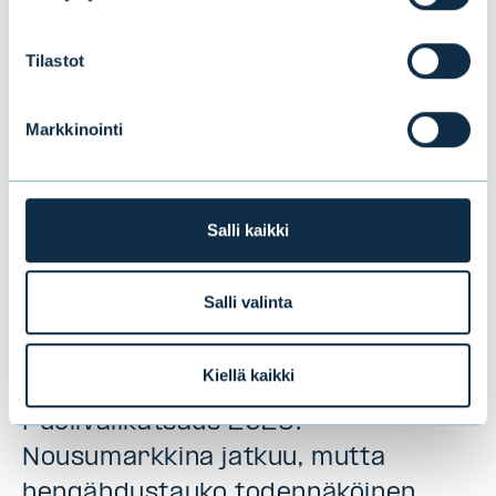
Tämä saattaa myös
kiinnostaa sinua
Tilastot
Markkinointi
Salli kaikki
Salli valinta
Kiellä kaikki
Puolivälikatsaus 2026:
Nousumarkkina jatkuu, mutta
hengähdystauko todennäköinen