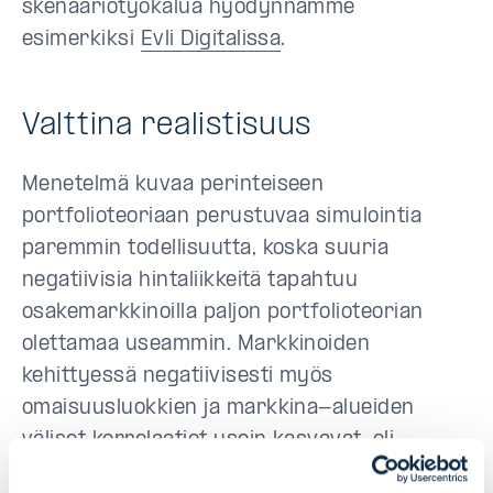
skenaariotyökalua hyödynnämme
esimerkiksi
Evli Digitalissa
.
Valttina realistisuus
Menetelmä kuvaa perinteiseen
portfolioteoriaan perustuvaa simulointia
paremmin todellisuutta, koska suuria
negatiivisia hintaliikkeitä tapahtuu
osakemarkkinoilla paljon portfolioteorian
olettamaa useammin. Markkinoiden
kehittyessä negatiivisesti myös
omaisuusluokkien ja markkina-alueiden
väliset korrelaatiot usein kasvavat, eli
hajautushyöty pienenee. Skenaarioanalyysi