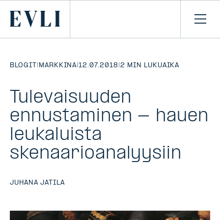
SIIRRY
SISÄLTÖÖN
Primary
Avaa
navi
BLOGIT
|
MARKKINA
|
12.07.2018
|
2 MIN LUKUAIKA
Tulevaisuuden
ennustaminen - hauen
leukaluista
skenaarioanalyysiin
JUHANA JATILA