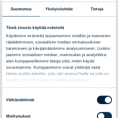
huomioi tämän, kun taas portfolioteoria
Suostumus
Yksityiskohdat
Tietoja
olettaa korrelaatioiden pysyvän vakiona.
Älä siis ennusta markkinoiden kehitystä
Tämä sivusto käyttää evästeitä
hauen leukaluista. Skenaarioanalyysi on
Käytämme evästeitä tarjoamamme sisällön ja mainosten
käytettävissäsi – ilmaiseksi.
räätälöimiseen, sosiaalisen median ominaisuuksien
tukemiseen ja kävijämäärämme analysoimiseen. Lisäksi
jaamme sosiaalisen median, mainosalan ja analytiikka-
alan kumppaneillemme tietoja siitä, miten käytät
Juhana Jatila
sivustoamme. Kumppanimme voivat yhdistää näitä
apulaisjohtaja, Evli Oyj
tietoja muihin tietoihin, joita olet antanut heille tai joita on
juhana.jatila@evli.com
kerätty, kun olet käyttänyt heidän palvelujaan.
Suostumuksen
Välttämättömät
valinta
Mieltymykset