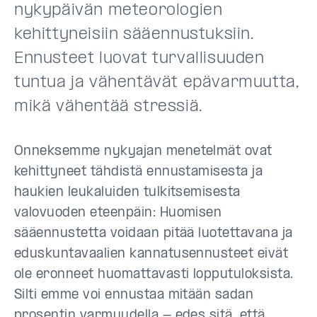
nykypäivän meteorologien
kehittyneisiin sääennustuksiin.
Ennusteet luovat turvallisuuden
tuntua ja vähentävät epävarmuutta,
mikä vähentää stressiä.
Onneksemme nykyajan menetelmät ovat
kehittyneet tähdistä ennustamisesta ja
haukien leukaluiden tulkitsemisesta
valovuoden eteenpäin: Huomisen
sääennustetta voidaan pitää luotettavana ja
eduskuntavaalien kannatusennusteet eivät
ole eronneet huomattavasti lopputuloksista.
Silti emme voi ennustaa mitään sadan
prosentin varmuudella - edes sitä, että