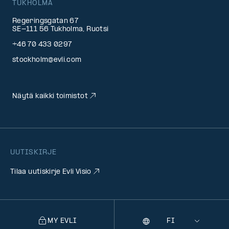
TUKHOLMA
Regeringsgatan 67
SE-111 56 Tukholma, Ruotsi
+46 70 433 0297
stockholm@evli.com
Näytä kaikki toimistot
UUTISKIRJE
Tilaa uutiskirje Evli Visio
MY EVLI
Kieli
Selecting