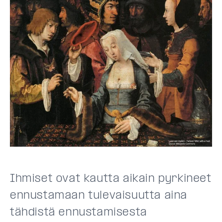
Ihmiset ovat kautta aikain pyrkineet
ennustamaan tulevaisuutta aina
tähdistä ennustamisesta