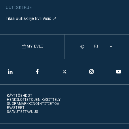
UUTISKIRJE
Tilaa uutiskirje Evli Visio
MY EVLI
Kieli
Selecting
a
language
will
LinkedIn
Facebook
Twitter
Instagram
You
navigate
to
KÄYTTÖEHDOT
that
HENKILÖTIETOJEN KÄSITTELY
SUORAMARKKINOINTITIETOA
version
EVÄSTEET
SAAVUTETTAVUUS
of
the