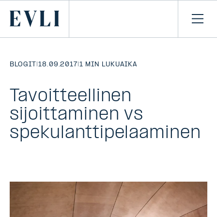
SIIRRY
SISÄLTÖÖN
Primary
Avaa
navi
BLOGIT
|
18.09.2017
|
1 MIN LUKUAIKA
Tavoitteellinen
sijoittaminen vs
spekulanttipelaaminen