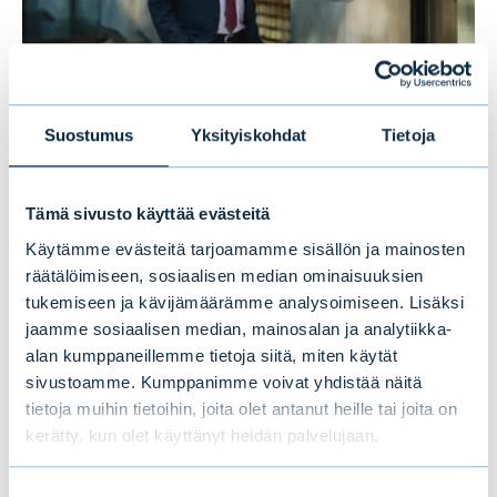
Puolivälikatsaus 2026:
Suostumus
Yksityiskohdat
Tietoja
Nousumarkkina jatkuu, mutta
hengähdystauko todennäköinen
Tämä sivusto käyttää evästeitä
Käytämme evästeitä tarjoamamme sisällön ja mainosten
BLOGIT
|
MARKKINA
|
17.06.2026
räätälöimiseen, sosiaalisen median ominaisuuksien
tukemiseen ja kävijämäärämme analysoimiseen. Lisäksi
jaamme sosiaalisen median, mainosalan ja analytiikka-
alan kumppaneillemme tietoja siitä, miten käytät
sivustoamme. Kumppanimme voivat yhdistää näitä
tietoja muihin tietoihin, joita olet antanut heille tai joita on
kerätty, kun olet käyttänyt heidän palvelujaan.
Suostumuksen