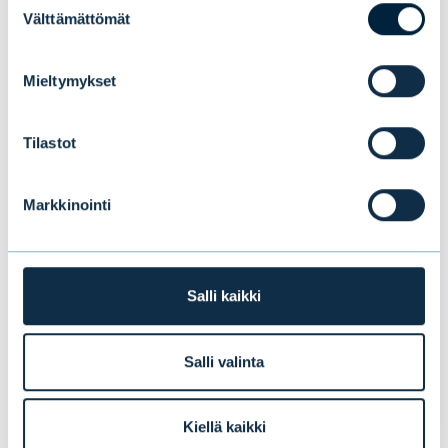
Välttämättömät
valinta
Mieltymykset
Mitä yksityisasiakkaat odottavat nyt
Tilastot
varainhoitajalta?
Markkinointi
BLOGIT
|
IHMISET
|
15.06.2026
Salli kaikki
Salli valinta
Kiellä kaikki