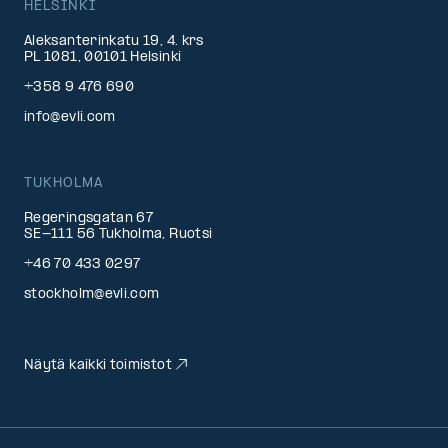
HELSINKI
Aleksanterinkatu 19, 4. krs
PL 1081, 00101 Helsinki
+358 9 476 690
info@evli.com
TUKHOLMA
Regeringsgatan 67
SE-111 56 Tukholma, Ruotsi
+46 70 433 0297
stockholm@evli.com
Näytä kaikki toimistot