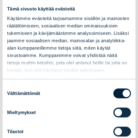
Tämä sivusto käyttää evästeitä
Maailmantalouden talouskasvun hitaus
Käytämme evästeitä tarjoamamme sisällön ja mainosten
tarkoittaa, että suhdanteesta tulee
räätälöimiseen, sosiaalisen median ominaisuuksien
tukemiseen ja kävijämäärämme analysoimiseen. Lisäksi
vastaavasti hyvin pitkä. Yhdysvalloissa ja
jaamme sosiaalisen median, mainosalan ja analytiikka-
Saksassa täystyöllisyys on kuitenkin jo
alan kumppaneillemme tietoja siitä, miten käytät
todellisuutta. Inflaation poissaolo kertoo
sivustoamme. Kumppanimme voivat yhdistää näitä
meille, että työttömyysaste antaa harhaisen
tietoja muihin tietoihin, joita olet antanut heille tai joita on
arvion työmarkkinan tiukkuudesta ja
kerätty, kun olet käyttänyt heidän palvelujaan.
tuotantokuilun syvyydestä.
Suostumuksen
Välttämättömät
Toivokaamme parasta, mutta varaudutaan
valinta
viisaalla talouspolitiikalla pahimpaan.
Mieltymykset
Valtteri Ahti, pääekonomisti
Tilastot