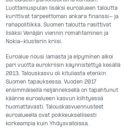
euroalueen pankkisektoria kohtaan.
Luottamuspulan lisäksi euroalueen taloutta
kurittivat tarpeettoman ankara finanssi- ja
rahapolitiikka. Suomen taloutta rasittivat
lisäksi Venäjän viennin romahtaminen ja
Nokia-klusterin kriisi.
Euroalue nousi lamasta ja elpyminen alkoi
pari vuotta eurokriisin käynnistettyä kesällä
2013. Talouskasvu oli kituliasta etenkin
Suomen tapauksessa. Vuoden 2017
ensimmäisellä neljänneksellä on tapahtunut
käänne euroalueen kasvun kiihtyessä
huomattavasti. Talouskasvuennusteet
euroalueella ovat poikkeuksellisesti
korkeampia kuin Yhdysvalloissa.