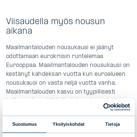
Viisaudella myös nousun
aikana
Maailmantalouden nousukausi ei jäänyt
odottamaan eurokriisin runtelemaa
Eurooppaa. Maailmantalouden nousukausi on
kestänyt kahdeksan vuotta kun euroalueen
nousukausi on vasta neljä vuotta vanha.
Maailmantalouden kasvu on tyypillisesti
katkennut merkittävän talousalueen kuten
Yhdysvaltojen tai Kiinan ajautuessa
kysyntälamaan. Vaihtoehtoinen patologia on
Suostumus
Yksityiskohdat
Tietoja
shokki kuten finanssikriisi, öljykartelli tai
poliittisen riskin realisoituminen.