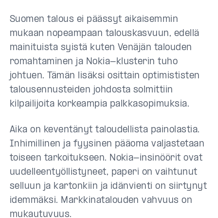
Suomen talous ei päässyt aikaisemmin
mukaan nopeampaan talouskasvuun, edellä
mainituista syistä kuten Venäjän talouden
romahtaminen ja Nokia-klusterin tuho
johtuen. Tämän lisäksi osittain optimististen
talousennusteiden johdosta solmittiin
kilpailijoita korkeampia palkkasopimuksia.
Aika on keventänyt taloudellista painolastia.
Inhimillinen ja fyysinen pääoma valjastetaan
toiseen tarkoitukseen. Nokia-insinöörit ovat
uudelleentyöllistyneet, paperi on vaihtunut
selluun ja kartonkiin ja idänvienti on siirtynyt
idemmäksi. Markkinatalouden vahvuus on
mukautuvuus.