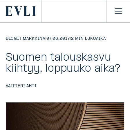
SIIRRY
SISÄLTÖÖN
Primary
Avaa
navi
BLOGIT
|
MARKKINA
|
07.06.2017
|
2 MIN LUKUAIKA
Suomen talouskasvu
kiihtyy, loppuuko aika?
VALTTERI AHTI