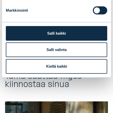
Markkinointi
Valtteri Ahti
päästrategi, Evli Oyj
Salli kaikki
valtteri.ahti@evli.com
Salli valinta
Kiellä kaikki
Tämä saattaa myös
kiinnostaa sinua