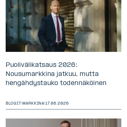
Puolivälikatsaus 2026:
Nousumarkkina jatkuu, mutta
hengähdystauko todennäköinen
BLOGIT
|
MARKKINA
|
17.06.2026