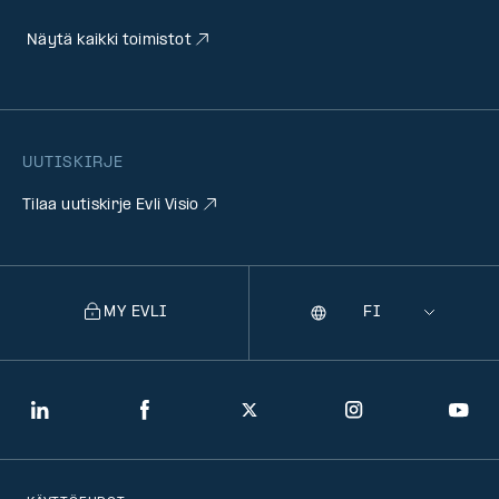
Näytä kaikki toimistot
UUTISKIRJE
Tilaa uutiskirje Evli Visio
MY EVLI
Kieli
Selecting
a
language
will
LinkedIn
Facebook
Twitter
Instagram
You
navigate
to