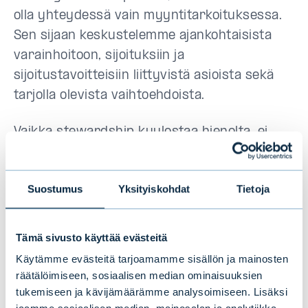
olla yhteydessä vain myyntitarkoituksessa.
Sen sijaan keskustelemme ajankohtaisista
varainhoitoon, sijoituksiin ja
sijoitustavoitteisiin liittyvistä asioista sekä
tarjolla olevista vaihtoehdoista.
Vaikka stewardship kuulostaa hienolta, ei
yritys voi vain yhtäkkiä päättää
muuttuvansa stewardship-organisaatioksi.
Suostumus
Yksityiskohdat
Tietoja
Syvällinen kulttuurinmuutos on usein
vuosikymmenien tie. Evlissä m
enneet
kokemukset ovat olleet syvä stewardship-
Tämä sivusto käyttää evästeitä
asenteen lähde.
Käytämme evästeitä tarjoamamme sisällön ja mainosten
räätälöimiseen, sosiaalisen median ominaisuuksien
tukemiseen ja kävijämäärämme analysoimiseen. Lisäksi
Asiakaspalvelija on asiakkaan