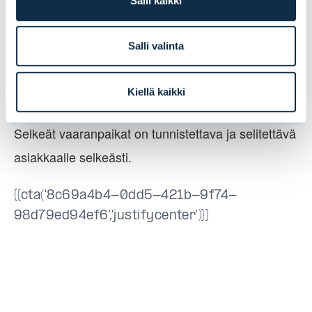
Salli kaikki
syvältä maalaisjärkisen tuotesuunnittelun
uumenista.
Salli valinta
Asiakasvastuullinen työntekijä on stewardship-
kulttuurissa usein myös mentori. Mentori kertoo
Kiellä kaikki
asiakkaalle finanssimaailman realiteeteista.
Selkeät vaaranpaikat on tunnistettava ja selitettävä
asiakkaalle selkeästi.
{{cta('8c69a4b4-0dd5-421b-9f74-
98d79ed94ef6','justifycenter')}}