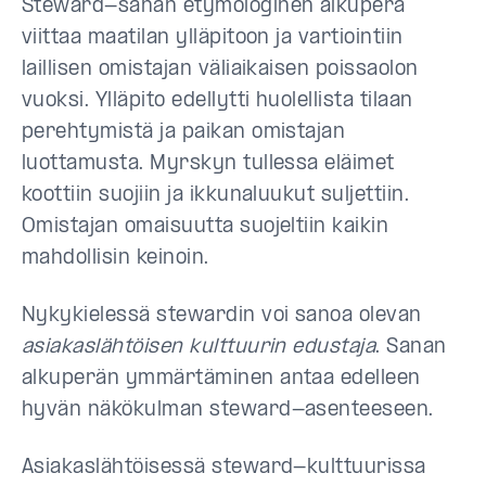
Steward-sanan etymologinen alkuperä
viittaa maatilan ylläpitoon ja vartiointiin
laillisen omistajan väliaikaisen poissaolon
vuoksi. Ylläpito edellytti huolellista tilaan
perehtymistä ja paikan omistajan
luottamusta. Myrskyn tullessa eläimet
koottiin suojiin ja ikkunaluukut suljettiin.
Omistajan omaisuutta suojeltiin kaikin
mahdollisin keinoin.
Nykykielessä stewardin voi sanoa olevan
asiakaslähtöisen kulttuurin edustaja
. Sanan
alkuperän ymmärtäminen antaa edelleen
hyvän näkökulman steward-asenteeseen.
Asiakaslähtöisessä steward-kulttuurissa