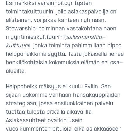
Esimerkiksi varainhoitoyritysten
toimintakulttuurin, jolle asiakaspalvelija on
alisteinen, voi jakaa kahteen ryhmään.
Stewarship-toiminnan vastakohtana näen
myyntimieskulttuurin (
salesmanship-
kulttuuri
), jonka toiminta pahimmillaan hipoo
helppoheikkimäisyyttä. Tästä jokaisella lienee
henkilökohtaisia kokemuksia elämän eri osa-
alueilta.
Helppoheikkimäisyys ei kuulu Evliin. Sen
sijaan uskomme vanhaan hansakauppiaiden
strategiaan, jossa ensiluokkainen palvelu
tuottaa tulosta pitkällä aikavälillä.
Asiakassuhteet ovatkin usein
vuosikymmenten pituisia, eikä asiakkaaseen