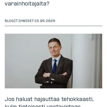
varainhoitajalta?
BLOGIT
|
IHMISET
|
15.06.2026
Jos haluat hajauttaa tehokkaasti,