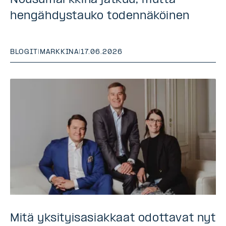
Nousumarkkina jatkuu, mutta
hengähdystauko todennäköinen
BLOGIT
|
MARKKINA
|
17.06.2026
Mitä yksityisasiakkaat odottavat nyt