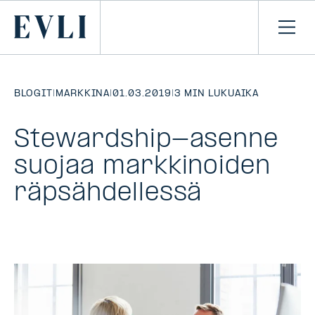
SIIRRY
SISÄLTÖÖN
Primary
Avaa
navi
BLOGIT
|
MARKKINA
|
01.03.2019
|
3 MIN LUKUAIKA
Stewardship-asenne
suojaa markkinoiden
räpsähdellessä