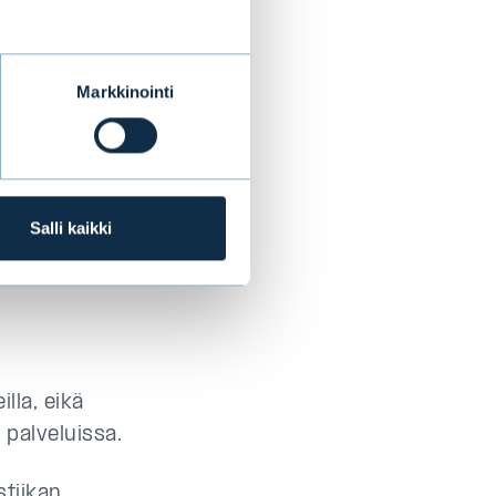
kriisiä
uksin uusien
Markkinointi
makkaasti.
vat vauhdilla
ista,
Salli kaikki
 väestön
illa, eikä
 palveluissa.
tiikan