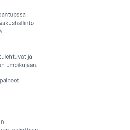
apantuessa
Keskushallinto
ä.
ulehtuvat ja
an umpikujaan.
 paineet
in