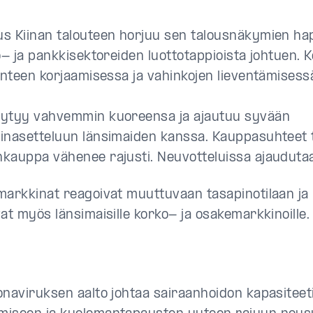
s Kiinan talouteen horjuu sen talousnäkymien h
ö- ja pankkisektoreiden luottotappioista johtuen. 
lanteen korjaamisessa ja vahinkojen lieventämisess
ytyy vahvemmin kuoreensa ja ajautuu syvään
inasetteluun länsimaiden kanssa. Kauppasuhteet t
kauppa vähenee rajusti. Neuvotteluissa ajauduta
markkinat reagoivat muuttuvaan tasapinotilaan ja
at myös länsimaisille korko- ja osakemarkkinoille.
onaviruksen aalto johtaa sairaanhoidon kapasiteet