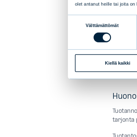
olet antanut heille tai joita o
Uusia työ
Suostumuksen
korkeamm
Välttämättömät
valinta
teknolog
Globaali
rinta ri
Kiellä kaikki
kuluttaj
vaurastu
Huono
Tuotannon
tarjonta
Tuotanto