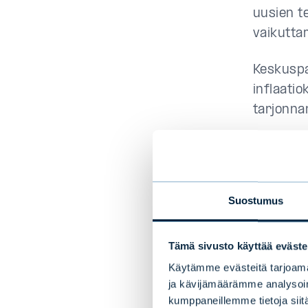
uusien t
vaikutta
Keskuspan
inflaatio
tarjonnan
Talouskas
tilaa, hi
nähden.
Suostumus
Hyvä 
Tämä sivusto käyttää eväste
Käytämme evästeitä tarjoama
Negatiivi
ja kävijämäärämme analysoim
kiihdytt
kumppaneillemme tietoja siitä