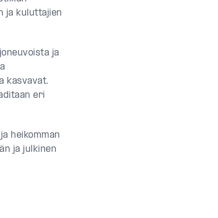
 ja kuluttajien
joneuvoista ja
pa
sa kasvavat.
aditaan eri
n ja heikomman
än ja julkinen