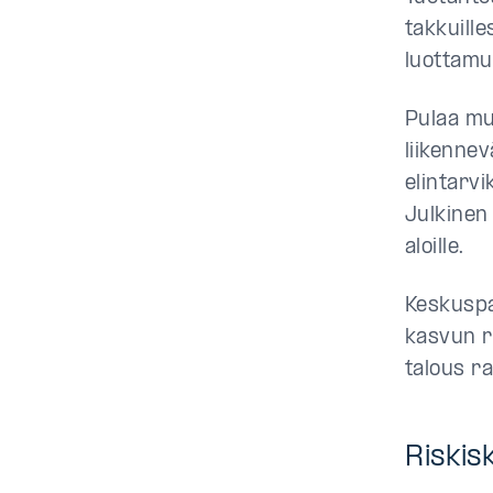
takkuille
luottamu
Pulaa mu
liikennev
elintarvi
Julkinen
aloille.
Keskuspa
kasvun ri
talous ra
Riskis