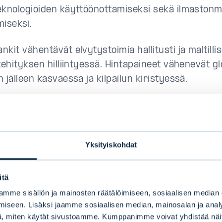
eknologioiden käyttöönottamiseksi sekä ilmaston
miseksi.
kit vähentävät elvytystoimia hallitusti ja maltillis
kehityksen hilliintyessä. Hintapaineet vähenevät gl
 jälleen kasvaessa ja kilpailun kiristyessä.
vu ja talouden virkeä aktiviteetti parantavat valt
lliten uutta velanottotarvetta ja pienentäen velan
Yksityiskohdat
skenaario
itä
mme sisällön ja mainosten räätälöimiseen, sosiaalisen median
set reaalikorot, julkiset investoinnit ja luotonann
iseen. Lisäksi jaamme sosiaalisen median, mainosalan ja analy
ävät talouskasvua entistäkin ja odotettua enemmän
, miten käytät sivustoamme. Kumppanimme voivat yhdistää näitä t