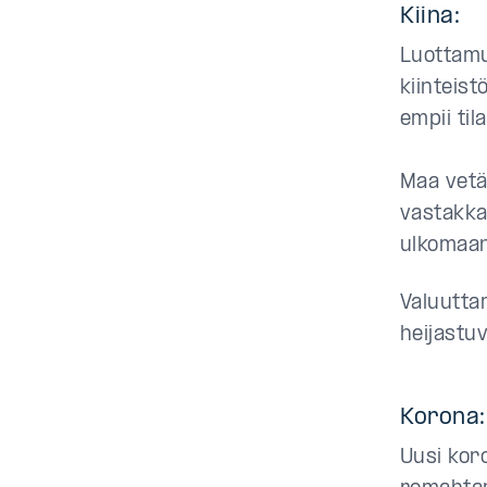
Kiina:
Luottamu
kiinteist
empii ti
Maa vetä
vastakka
ulkomaan
Valuutta
heijastuv
Korona:
Uusi kor