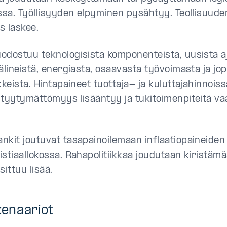
ssa. Työllisyyden elpyminen pysähtyy. Teollisuuden
s laskee.
odostuu teknologisista komponenteista, uusista a
älineistä, energiasta, osaavasta työvoimasta ja jo
kkeista. Hintapaineet tuottaja- ja kuluttajahinnois
 tyytymättömyys lisääntyy ja tukitoimenpiteitä va
nkit joutuvat tasapainoilemaan inflaatiopaineide
stiaallokossa. Rahapolitiikkaa joudutaan kiristämä
sittuu lisää.
kenaariot