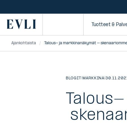
SIIRRY
SISÄLTÖÖN
Primary
Tuotteet & Palv
Ajankohtaista
Talous- ja markkinanäkymät – skenaariomme
BLOGIT
|
MARKKINA
|
30.11.202
Talous-
skenaar