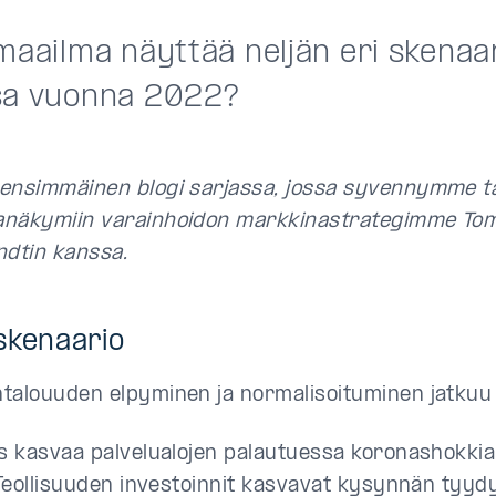
 maailma näyttää neljän eri skena
sa vuonna 2022?
ensimmäinen blogi sarjassa, jossa syvennymme ta
anäkymiin varainhoidon markkinastrategimme To
ndtin kanssa.
skenaario
talouuden elpyminen ja normalisoituminen jatkuu v
ys kasvaa palvelualojen palautuessa koronashokkia 
. Teollisuuden investoinnit kasvavat kysynnän tyyd