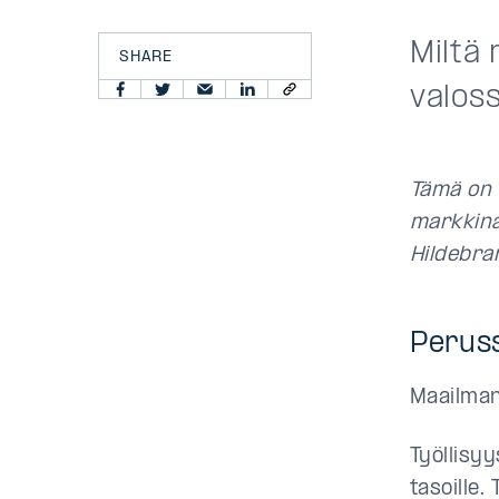
Miltä
SHARE
valos
Tämä on 
markkin
Hildebra
Perus
Maailman
Työllisy
tasoille