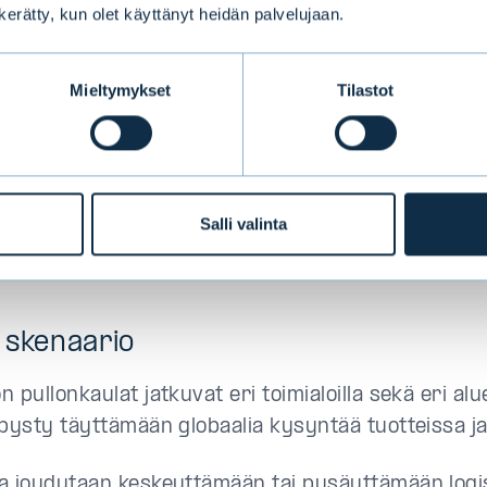
n kerätty, kun olet käyttänyt heidän palvelujaan.
paikkoja syntyy ja työllisyys elpyy selvästi korona
ille tasoille. Talouden tuottavuus kasvaa harppa
Mieltymykset
Tilastot
ioiden ansiosta ja yritysten tulokset kasvavat voi
 kysyntä ja tarjonta pysyvät tasapainossa ja kasva
nnan. Uutta kysyntää muodostuu ilmastoinvestoinne
Salli valinta
ien tottumusten muutoksista ja kehittyvien maiden
misesta ja tarpeista.
 skenaario
 pullonkaulat jatkuvat eri toimialoilla sekä eri alue
 pysty täyttämään globaalia kysyntää tuotteissa ja
a joudutaan keskeyttämään tai pysäyttämään logis