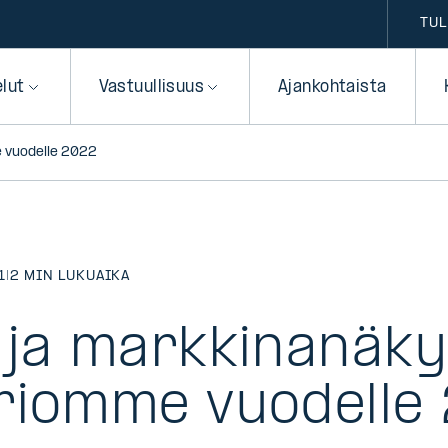
TUL
elut
Vastuullisuus
Ajankohtaista
 vuodelle 2022
1
|
2 MIN LUKUAIKA
 ja markkinanäk
iomme vuodelle