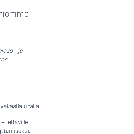
ariomme
lous -ja
mas
akaalla uralla.
edeltäville
yttämiseksi,