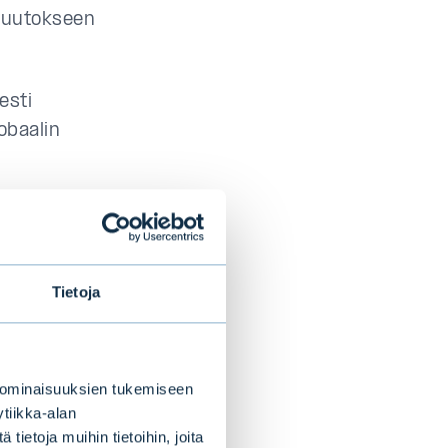
muutokseen
esti
obaalin
iontalouksien
 määrää BKT:hen
Tietoja
 ominaisuuksien tukemiseen
on kasvu
tiikka-alan
.
ietoja muihin tietoihin, joita