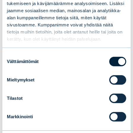
tukemiseen ja kävijämäärämme analysoimiseen. Lisäksi
säikäyttää korkomarkkinat, sillä toistaiseksi
jaamme sosiaalisen median, mainosalan ja analytiikka-
keskuspankit ovat vähentäneet
alan kumppaneillemme tietoja siitä, miten käytät
rahapoliittista elvytystä varsin maltillisesti.
sivustoamme. Kumppanimme voivat yhdistää näitä
tietoja muihin tietoihin, joita olet antanut heille tai joita on
Korkomarkkinoiden pitkän aikavälin inflaatio-
kerätty, kun olet käyttänyt heidän palvelujaan.
odotukset ovat vielä pysyneet suhteellisen
vakaina.
Suostumuksen
Välttämättömät
valinta
Yhdysvaltojen keskuspankki Fed on kuitenkin
jarrupolkimella, ja sen rahapolitiikka on
Mieltymykset
saavuttanut neutraalin tason. Keskuspankki
on taukoamatta jatkanut vuonna 2015
Tilastot
aloittamaansa rahapolitiikan kiristämistä.
Kiristysten odotetaan jatkuvan 0,25
Markkinointi
prosenttiyksikön koronnostoilla kolme tai
neljä kertaa ensi vuoden aikana. USA:ssa