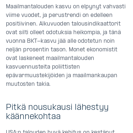
Maailmantalouden kasvu on elpynyt vahvasti
viime vuodet, ja perustrendi on edelleen
positiivinen. Alkuvuoden talousindikaattorit
ovat silti olleet odotuksia heikompia, ja tänä
vuonna BKT-kasvu jää alle odotetun noin
neljän prosentin tason. Monet ekonomistit
ovat laskeneet maailmantalouden
kasvuennusteita poliittisten
epävarmuustekijöiden ja maailmankaupan
muutosten takia.
Pitkä nousukausi lähestyy
käännekohtaa
USA:n talouden hyvä kehitys on kestänyt