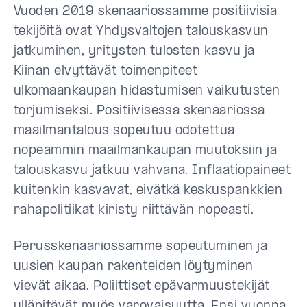
Vuoden 2019 skenaariossamme positiivisia
tekijöitä ovat Yhdysvaltojen talouskasvun
jatkuminen, yritysten tulosten kasvu ja
Kiinan elvyttävät toimenpiteet
ulkomaankaupan hidastumisen vaikutusten
torjumiseksi. Positiivisessa skenaariossa
maailmantalous sopeutuu odotettua
nopeammin maailmankaupan muutoksiin ja
talouskasvu jatkuu vahvana. Inflaatiopaineet
kuitenkin kasvavat, eivätkä keskuspankkien
rahapolitiikat kiristy riittävän nopeasti.
Perusskenaariossamme sopeutuminen ja
uusien kaupan rakenteiden löytyminen
vievät aikaa. Poliittiset epävarmuustekijät
ylläpitävät myös varovaisuutta. Ensi vuonna