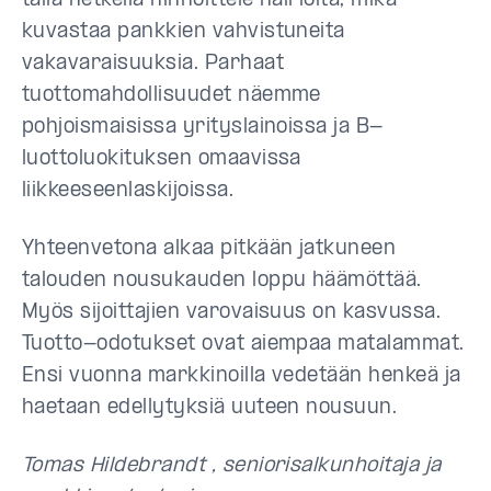
tällä hetkellä hinnoittele häiriöitä, mikä
kuvastaa pankkien vahvistuneita
vakavaraisuuksia. Parhaat
tuottomahdollisuudet näemme
pohjoismaisissa yrityslainoissa ja B-
luottoluokituksen omaavissa
liikkeeseenlaskijoissa.
Yhteenvetona alkaa pitkään jatkuneen
talouden nousukauden loppu häämöttää.
Myös sijoittajien varovaisuus on kasvussa.
Tuotto-odotukset ovat aiempaa matalammat.
Ensi vuonna markkinoilla
vedetään
henkeä ja
haetaan edellytyksiä uuteen nousuun.
Tomas Hildebrandt , seniorisalkunhoitaja ja