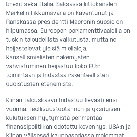
brexit sekä Italia. Saksassa liittokansleri
Merkelin liikkumavara on kaventunut ja
Ranskassa presidentti Macronin suosio on
hiipumassa. Euroopan parlamenttivaaleilla on
tuskin taloudellista vaikutusta, mutta ne
heijastelevat yleisiä mielialoja.
Kansallismielisten näkemysten
vahvistuminen heijastuu koko EU:n
toimintaan ja hidastaa rakenteellisten
uudistusten etenemistä.
Kiinan talouskasvu hidastuu lievästi ensi
vuonna. Teollisuustuotannon ja yksityisen
kulutuksen hyytymistä pehmentää
finanssipolitiikan odotettu kevennys. USA:n ja
Kiinan välisessä kauppasodassa molemmat