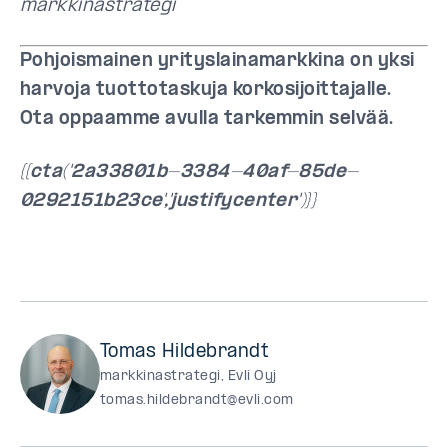
markkinastrategi
Pohjoismainen yrityslainamarkkina on yksi
harvoja tuottotaskuja korkosijoittajalle.
Ota oppaamme avulla tarkemmin selvää.
{{cta('2a33801b-3384-40af-85de-
0292151b23ce','justifycenter')}}
Tomas Hildebrandt
markkinastrategi, Evli Oyj
tomas.hildebrandt@evli.com