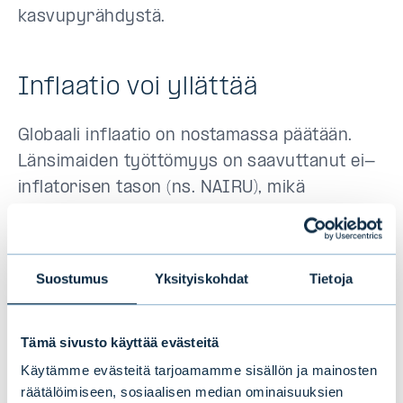
kasvupyrähdystä.
Inflaatio voi yllättää
Globaali inflaatio on nostamassa päätään.
Länsimaiden työttömyys on saavuttanut ei-
inflatorisen tason (ns. NAIRU), mikä
kasvattaa palkkapaineita. Sen taasen
pelätään nostattavan inflaatiota. USA:ssa
inflaatio-odotukset ovat viimeisen vuoden
Suostumus
Yksityiskohdat
Tietoja
aikana olleet hienoisessa nousussa.
Korkopelot ovat suuri riski, sillä inflaation
Tämä sivusto käyttää evästeitä
kiihtyminen saa keskuspankit nostamaan
korkoja tai vähentämään elvytystä. Inflaation
Käytämme evästeitä tarjoamamme sisällön ja mainosten
räätälöimiseen, sosiaalisen median ominaisuuksien
odottamaton nousu ensi vuonna voi