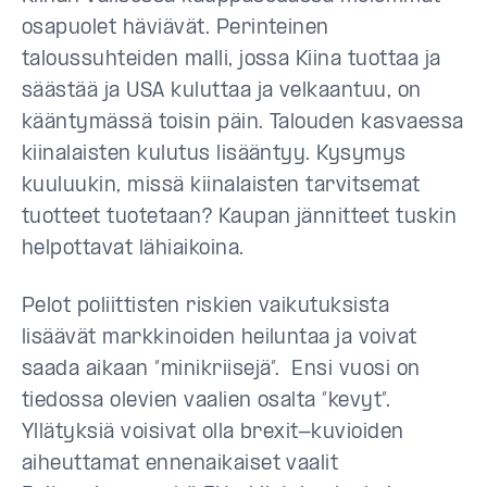
osapuolet häviävät. Perinteinen
taloussuhteiden malli, jossa Kiina tuottaa ja
säästää ja USA kuluttaa ja velkaantuu, on
kääntymässä toisin päin. Talouden kasvaessa
kiinalaisten kulutus lisääntyy. Kysymys
kuuluukin, missä kiinalaisten tarvitsemat
tuotteet tuotetaan? Kaupan jännitteet tuskin
helpottavat
lähiaikoina
.
Pelot poliittisten riskien vaikutuksista
lisäävät markkinoiden heiluntaa ja voivat
saada aikaan ”minikriisejä”. Ensi vuosi on
tiedossa olevien vaalien osalta ”kevyt”.
Yllätyksiä voisivat olla brexit-kuvioiden
aiheuttamat ennenaikaiset vaalit