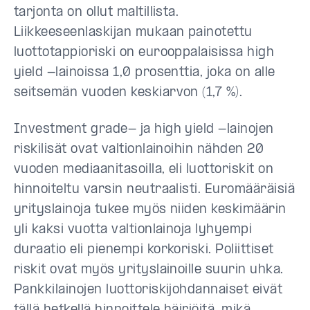
tarjonta on ollut maltillista.
Liikkeeseenlaskijan mukaan painotettu
luottotappioriski on eurooppalaisissa high
yield -lainoissa 1,0 prosenttia, joka on alle
seitsemän vuoden keskiarvon (1,7 %).
Investment grade- ja high yield -lainojen
riskilisät ovat valtionlainoihin nähden 20
vuoden mediaanitasoilla, eli luottoriskit on
hinnoiteltu varsin neutraalisti. Euromääräisiä
yrityslainoja tukee myös niiden keskimäärin
yli kaksi vuotta valtionlainoja lyhyempi
duraatio eli pienempi korkoriski. Poliittiset
riskit ovat myös yrityslainoille suurin uhka.
Pankkilainojen luottoriskijohdannaiset eivät