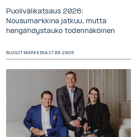
Puolivälikatsaus 2026:
Nousumarkkina jatkuu, mutta
hengähdystauko todennäköinen
BLOGIT
|
MARKKINA
|
17.06.2026