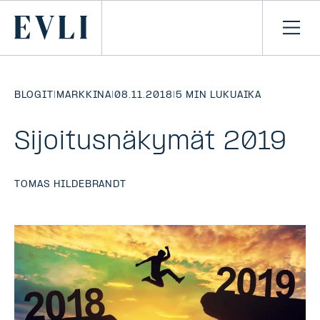
SIIRRY
SISÄLTÖÖN
Primary
Avaa
navi
BLOGIT
|
MARKKINA
|
08.11.2018
|
5 MIN LUKUAIKA
Sijoitusnäkymät 2019
TOMAS HILDEBRANDT