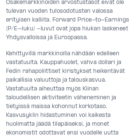
Osakemarkkinoiden arvostustasot eivät ole
tulevan vuoden tulosodotusten valossa
erityisen kalliita. Forward Price-to-Earnings
(P/E–luku) -luvut ovat jopa hiukan laskeneet
Yhdysvalloissa ja Euroopassa.
Kehittyvillä markkinoilla nähdään edelleen
vastatuulta. Kauppahuolet, vahva dollari ja
Fedin rahapoliittiset kiristykset heikentävät
paikallisia valuuttoja ja talouskasvua.
Vastatuulta aiheuttaa myös Kiinan
taloudellisen aktiviteetin väheneminen ja
tietyissä maissa kohonnut korkotaso.
Kasvusyklin hidastuminen voi kaikesta
huolimatta jäädä tilapäiseksi, ja monet
ekonomistit odottavat ensi vuodelle uutta