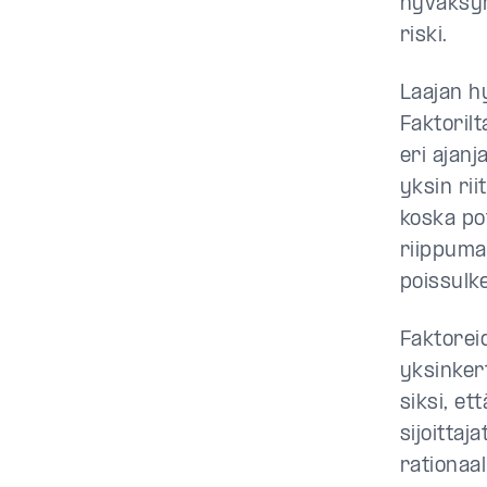
hyväksyn
riski.
Laajan hy
Faktorilt
eri ajanj
yksin ri
koska pot
riippuma
poissulke
Faktorei
yksinkert
siksi, et
sijoittaj
rationaa