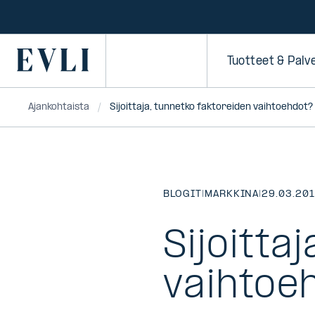
SIIRRY
SISÄLTÖÖN
Primary
Tuotteet & Palv
Ajankohtaista
Sijoittaja, tunnetko faktoreiden vaihtoehdot?
BLOGIT
|
MARKKINA
|
29.03.20
Sijoitta
vaihtoe