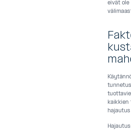
eivät ole
välimaas
Fakt
kust
mahd
Käytännön
tunnetust
tuottavie
kaikkien
hajautus 
Hajautus