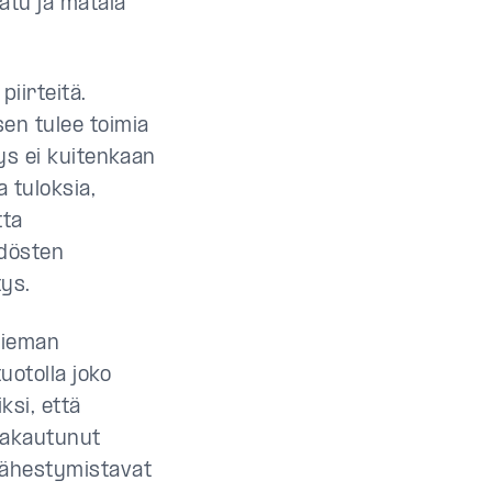
atu ja matala
piirteitä.
sen tulee toimia
yys ei kuitenkaan
 tuloksia,
tta
ydösten
tys.
Hieman
uotolla joko
iksi, että
 jakautunut
 Lähestymistavat