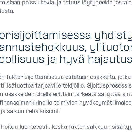
 toisiaan poissulkevia, ja totuus löytyneekin jostai
tosta.
orisijoittamisessa yhdist
annustehokkuus, ylituoto
ollisuus ja hyvä hajautu
 faktorisijoittamisessa ostetaan osakkeita, jotka o
i lisätuottoa tarjoaville tekijöille. Sijoitusprosessi
n osakkeiden ohella erittäin tärkeätä säilyttää ain
 finanssimarkkinoilla toimivien hyväksymät ilmaise
ja salkun rebalansointi.
 hoituu luontevasti, koska faktorisalkkuun sisälty