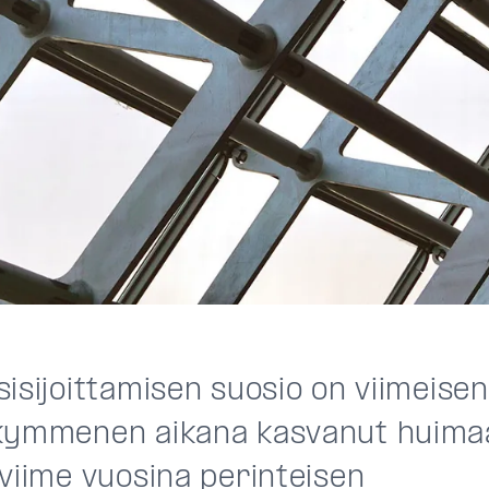
isijoittamisen suosio on viimeisen
kymmenen aikana kasvanut huimaa
 viime vuosina perinteisen