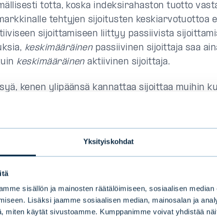
mällisesti totta, koska indeksirahaston tuotto vast
markkinalle tehtyjen sijoitusten keskiarvotuottoa 
iiviseen sijoittamiseen liittyy passiivista sijoitt
uksia,
keskimääräinen
passiivinen sijoittaja saa a
kuin
keskimääräinen
aktiivinen sijoittaja.
ysyä, kenen ylipäänsä kannattaa sijoittaa muihin k
indekseihin?
n luonnollisesti, että sijoittajien, jotka uskovat 
räistä parempia osakevalintoja. Rahastosijoittaji
Yksityiskohdat
nteisesti tarkoittaa sellaisen luottosalkunhoitajan
akevalintoihin ja sijoitusprosessiin vankkumattoma
itä
mme sisällön ja mainosten räätälöimiseen, sosiaalisen median
toinen tapa voittaa markkinat on hyödyntää hui
iseen. Lisäksi jaamme sosiaalisen median, mainosalan ja analy
 tehtyä akateemista tutkimusta.
, miten käytät sivustoamme. Kumppanimme voivat yhdistää näitä t