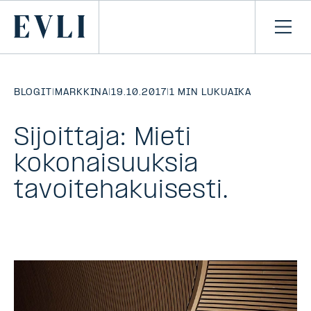
SIIRRY
SISÄLTÖÖN
Primary
Avaa
navi
BLOGIT
|
MARKKINA
|
19.10.2017
|
1 MIN LUKUAIKA
Sijoittaja: Mieti
kokonaisuuksia
tavoitehakuisesti.