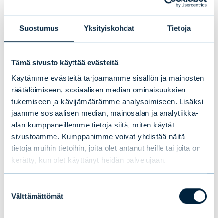
Tämä saattaa myös
Suostumus
Yksityiskohdat
Tietoja
kiinnostaa sinua
Tämä sivusto käyttää evästeitä
Käytämme evästeitä tarjoamamme sisällön ja mainosten
räätälöimiseen, sosiaalisen median ominaisuuksien
tukemiseen ja kävijämäärämme analysoimiseen. Lisäksi
jaamme sosiaalisen median, mainosalan ja analytiikka-
alan kumppaneillemme tietoja siitä, miten käytät
sivustoamme. Kumppanimme voivat yhdistää näitä
tietoja muihin tietoihin, joita olet antanut heille tai joita on
kerätty, kun olet käyttänyt heidän palvelujaan.
Suostumuksen
Välttämättömät
valinta
Puolivälikatsaus 2026: