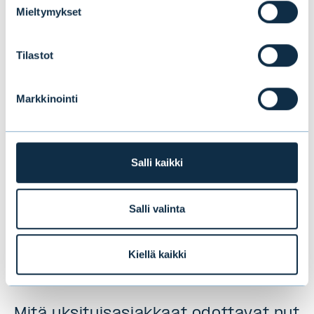
Nousumarkkina jatkuu, mutta
Mieltymykset
hengähdystauko todennäköinen
Tilastot
BLOGIT
|
MARKKINA
|
17.06.2026
Markkinointi
Salli kaikki
Salli valinta
Kiellä kaikki
Mitä yksityisasiakkaat odottavat nyt