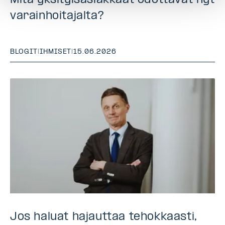
varainhoitajalta?
BLOGIT
|
IHMISET
|
15.06.2026
Jos haluat hajauttaa tehokkaasti,