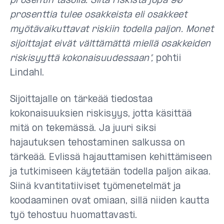
prosentin tasolla. Siitä riskistä jopa 90
prosenttia tulee osakkeista eli osakkeet
myötävaikuttavat riskiin todella paljon. Monet
sijoittajat eivät välttämättä miellä osakkeiden
riskisyyttä kokonaisuudessaan”,
pohtii
Lindahl.
Sijoittajalle on tärkeää tiedostaa
kokonaisuuksien riskisyys, jotta käsittää
mitä on tekemässä. Ja juuri siksi
hajautuksen tehostaminen salkussa on
tärkeää. Evlissä hajauttamisen kehittämiseen
ja tutkimiseen käytetään todella paljon aikaa.
Siinä kvantitatiiviset työmenetelmät ja
koodaaminen ovat omiaan, sillä niiden kautta
työ tehostuu huomattavasti.