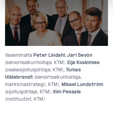
Vasemmalta
Peter Lindahl, Jari Sevón
(seniorisalkunhoitaja, KTM),
Eija Koskimies
(osakesijoitusjohtaja, KTM)
,
Tomas
Hildebrandt
(
seniorisalkunhoitaja,
markkinastrategi), KTM),
Mikael Lundström
(
sijoitusjohtaja, KTM),
Kim Pessala
(instituutiot
, KTM)