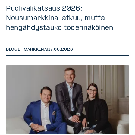
Puolivälikatsaus 2026:
Nousumarkkina jatkuu, mutta
hengähdystauko todennäköinen
BLOGIT
|
MARKKINA
|
17.06.2026