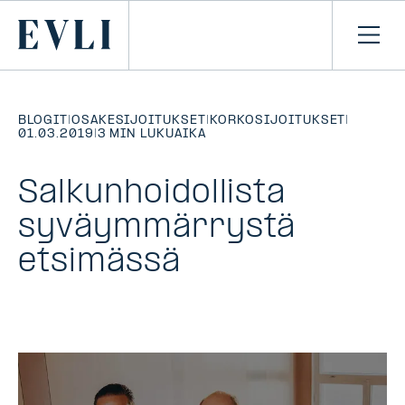
SIIRRY
SISÄLTÖÖN
Primary
Avaa
navi
BLOGIT
|
OSAKESIJOITUKSET
|
KORKOSIJOITUKSET
|
01.03.2019
|
3 MIN LUKUAIKA
Salkunhoidollista
syväymmärrystä
etsimässä