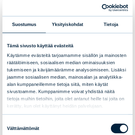
Lindahl.
Sijoittajan, joka omaa pitkän sijoitusajan (yli
Suostumus
Yksityiskohdat
Tietoja
10 vuotta), kannattaa lähtökohtaisesti pitää
paljon osakeriskiä salkussa. Osakemarkkina
on selkeä riskipreemio eli sijoittaja saa
Tämä sivusto käyttää evästeitä
korvauksen riskistä sijoittamalla osakkeisiin.
Käytämme evästeitä tarjoamamme sisällön ja mainosten
räätälöimiseen, sosiaalisen median ominaisuuksien
Riskipreemiota se on myös siksi, että
tukemiseen ja kävijämäärämme analysoimiseen. Lisäksi
osakkeet tuottavat huonosti heikkoina
jaamme sosiaalisen median, mainosalan ja analytiikka-
hetkinä. Tämä pitää kestää, sillä korvaus
alan kumppaneillemme tietoja siitä, miten käytät
kannetusta riskistä saadaan taas hyvinä
sivustoamme. Kumppanimme voivat yhdistää näitä
aikoina.
tietoja muihin tietoihin, joita olet antanut heille tai joita on
kerätty, kun olet käyttänyt heidän palvelujaan.
”Taktisesti taas kannattaa huonoina aikoina
Suostumuksen
olla varovaisempi osakkeiden kanssa ja se on
Välttämättömät
valinta
meidän tehtävämme allokaatiotyöryhmässä.