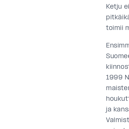
Ketju e
pitkäik
toimii 
Ensimm
Suomee
kiinno
1999 N
maister
houkutt
ja kans
Valmist