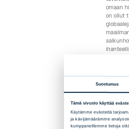
omaan hii
on ollut 
globaalej
maailman
salkunhoi
ihanteell
Tammiku
metsärah
oli selvit
Suostumus
painott
sijoitusr
Tämä sivusto käyttää eväste
ja
yksityis
Käytämme evästeitä tarjoama
ja
sijoitu
ja kävijämäärämme analysoim
periaatte
kumppaneillemme tietoja siitä