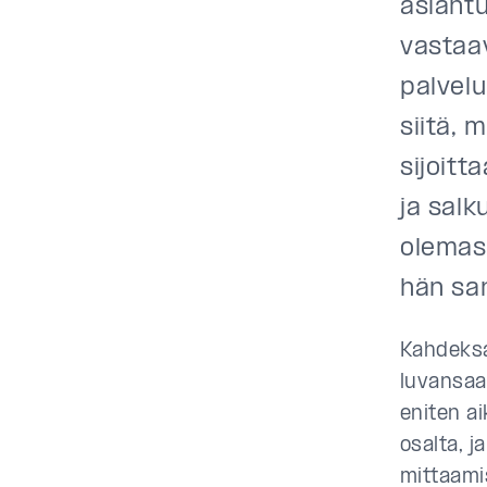
asiant
vastaa
palvelu
siitä, 
sijoit
ja salk
olemas
hän sa
Kahdeksa
luvansaa
eniten ai
osalta, j
mittaami