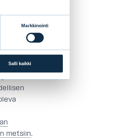
Markkinointi
a
stosta
Salli kaikki
 ja sen
ellisen
oleva
aan
in metsiin
.