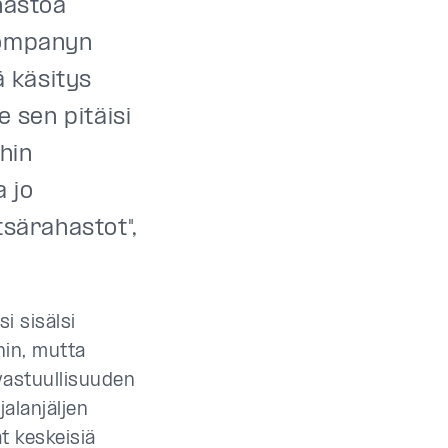
hastoa
Companyn
ä käsitys
e sen pitäisi
hin
a jo
tsärahastot",
i sisälsi
nin, mutta
 vastuullisuuden
jalanjäljen
t keskeisiä