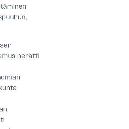
yntäminen
uspuuhun,
ksen
emus herätti
nomian
ekunta
an.
ti