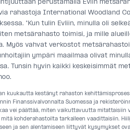
untijuuttaan perustamalla Evlin metsära
via rahastoja International Woodland 
ksessa. "Kun tulin Evliin, minulla oli selke
miten metsärahasto toimisi, ja mille alueill
taa. Myös vahvat verkostot metsärahastoi
unhoitajiin ympäri maailmaa olivat minull
sa. Tunsin hyvin kaikki keskeisimmät me
noo.
n kuukautta kestänyt rahaston kehittämisprosess
nnin Finanssivalvonnalta Suomessa ja rekisteröin
kaa vei päättää, miten vaikuttavuutta mitattaisiin
a mitä kohderahastoilta tarkalleen vaadittaisiin. Hiili
seen ja sen alentamiseen liittyvät kysymykset ova