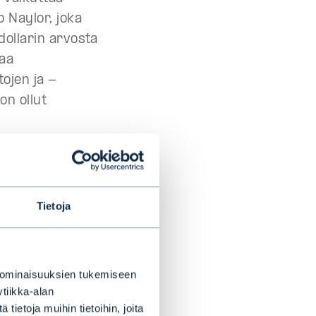
o Naylor, joka
 dollarin arvosta
taa
ojen ja -
on ollut
tta
n vastuullaan
Tietoja
e
 ominaisuuksien tukemiseen
asto -
tiikka-alan
än mennessä
ietoja muihin tietoihin, joita