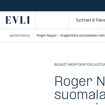
SIIRRY
SISÄLTÖÖN
Primary
Tuotteet & Palv
Ajankohtaista
Roger Naylor – Englannista suomalaisen me
BLOGIT
|
VAIHTOEHTOSIJOITU
Roger N
suomala