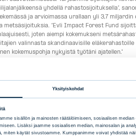
lijalanjälkeensä yhdellä rahastosijoituksella”, sano
tekemässä ja arvioimassa urallaan yli 3,7 miljardin
a metsäsijoituksia. ”Evli Impact Forest Fund sijoit
laajuisesti,
joten aiempi kokemukseni metsärahast
tajien valinnasta skandinaavisille eläkerahastoille 
inen kokemuspohja nykyistä työtäni ajatellen."
ussa 2020
Naylor
sai tehtäväkseen laatia Evlin uu
astoa koskevan toteutettavuustutkimuksen. Häne
tää, olisiko
globaali ja
vastuullisuutta
Yksityiskohdat
ava
metsärahasto
kiinnostava ja
sopiva
atkaisu
suomalaisille institutionaalisille sijoittajille
itä
sijoittajille,
ja
mikä olisi
rahastolle
sopiva rakenn
mme sisällön ja mainosten räätälöimiseen, sosiaalisen median
s
strategia. Lopputuloksena syntyi rahastojen rah
iseen. Lisäksi jaamme sosiaalisen median, mainosalan ja analy
ella toimiva Evli
Impact
Forest
Fund
, joka on täh
, miten käytät sivustoamme. Kumppanimme voivat yhdistää näitä t