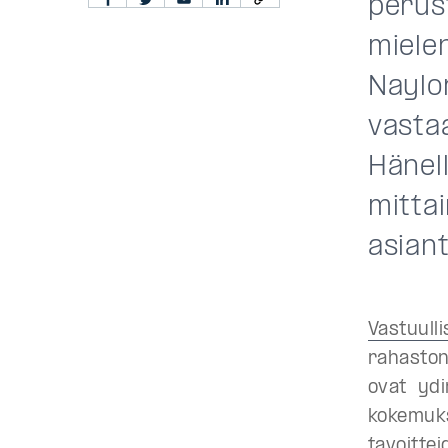
perus
mielen
Naylor
vastaa
Hänel
mitta
asiant
Vastuull
rahaston
ovat ydi
kokemuks
tavoittei