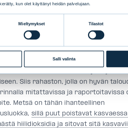
jo yli 70 miljoonan dollarin arvosta sijoituksia.
n kerätty, kun olet käyttänyt heidän palvelujaan.
Mieltymykset
Tilastot
televa tuottopotentiaali vaikuttavall
voitteella
mme jo varhaisessa vaiheessa, että raha
Salli valinta
än
vaikuttavuus
rahasto (
impaktirahasto
),
dollistaa vaikuttamisen hiilijalanjälkeen
iseen.
Siis rahaston,
jolla
on
hyvän taloud
rinnalla
mitattavissa
ja raportoitavissa
oite.
Metsä
on
tähän ihanteellinen
usluokka,
sillä puut poistavat kasvaess
ästä hiilidioksidia ja sitovat sitä kasvavi