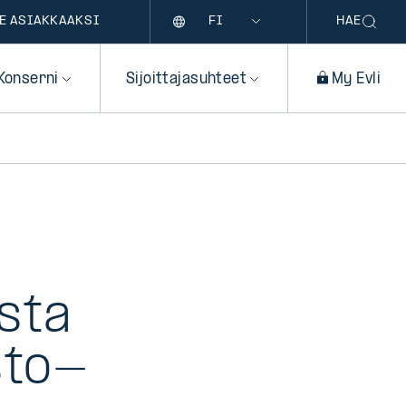
Kieli
E ASIAKKAAKSI
HAE
Konserni
Sijoittajasuhteet
My Evli
sta
sto-