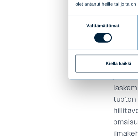
kerännyt 
olet antanut heille tai joita o
Suostumuksen
Välttämättömät
valinta
Houkut
hiilita
"Pääti
Kiellä kaikki
tehdä
joka
mah
laskem
tuoton 
hiilitav
omaisu
ilmakeh