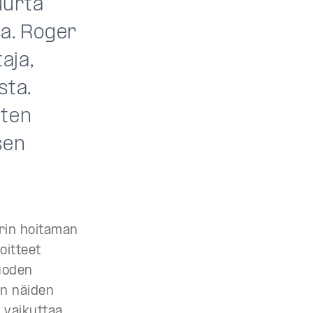
uurta
sa. Roger
aja,
sta.
nten
sen
rin
hoitaman
oitteet
vuoden
en näiden
n vaikuttaa