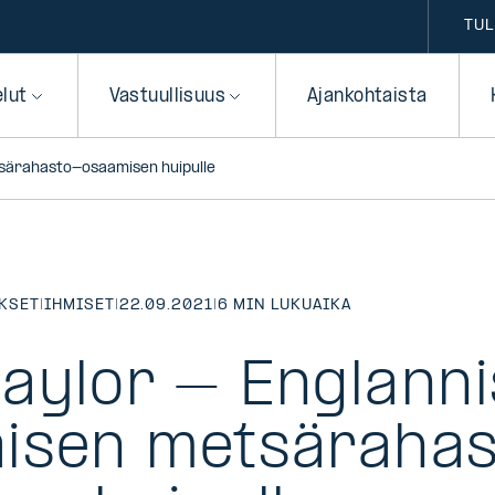
TUL
elut
Vastuullisuus
Ajankohtaista
tsärahasto-osaamisen huipulle
KSET
|
IHMISET
|
22.09.2021
|
6 MIN LUKUAIKA
aylor – Englanni
isen metsäraha