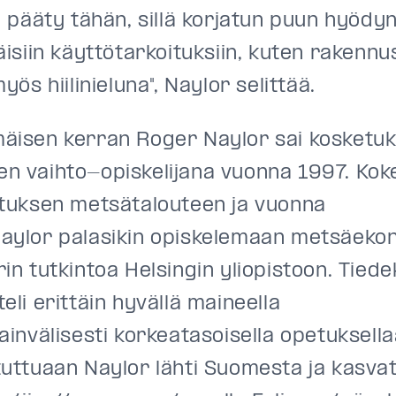
i pääty tähän, sillä korjatun puun hyöd
äisiin käyttötarkoituksiin, kuten rakenn
myös hiilinieluna",
Naylor
selittää.
äisen kerran Roger Naylor sai kosketu
n vaihto-opiskelijana vuonna 1997. Kok
stuksen metsätalouteen
ja vuonna
aylor palasikin opiskelemaan metsäeko
in tutkintoa Helsingin yliopistoon. Tied
eli erittäin hyvällä maineella
ainvälisesti korkeatasoisella opetuksella
uttuaan Naylor lähti Suomesta ja kasvat