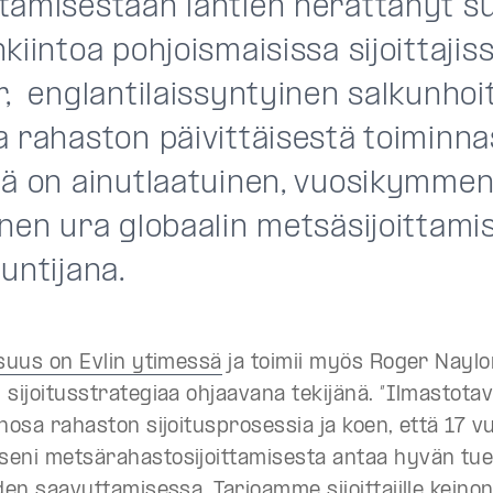
tamisestaan lähtien herättänyt s
kiintoa pohjoismaisissa sijoittajis
, englantilaissyntyinen salkunhoit
 rahaston päivittäisestä toiminna
lä on ainutlaatuinen, vuosikymme
inen ura globaalin metsäsijoittami
untijana.
isuus on Evlin ytimessä
ja toimii myös
Roger Naylo
 sijoitusstrategiaa ohjaavana tekijänä. ”Ilmastotav
nosa rahaston sijoitusprosessia ja koen, että 17 
eni metsärahastosijoittamisesta antaa hyvän tu
den saavuttamisessa. Tarjoamme sijoittajille keino