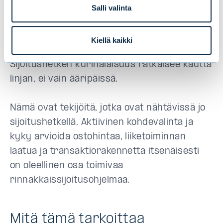
(3,01x) tuottivat selvästi paremmin kuin
Salli valinta
vastaavat rahastosijoitukset (2,17x), ja
neljännen kvantiilin rinnakkaissijoitukset
Kiellä kaikki
(2,75x) ohittivat nekin verrokkinsa (2,60x).
Sijoitushetken kurinalaisuus ratkaisee kautta
linjan, ei vain ääripäissä.
Nämä ovat tekijöitä, jotka ovat nähtävissä jo
sijoitushetkellä. Aktiivinen kohdevalinta ja
kyky arvioida ostohintaa, liiketoiminnan
laatua ja transaktiorakennetta itsenäisesti
on oleellinen osa toimivaa
rinnakkaissijoitusohjelmaa.
Mitä tämä tarkoittaa