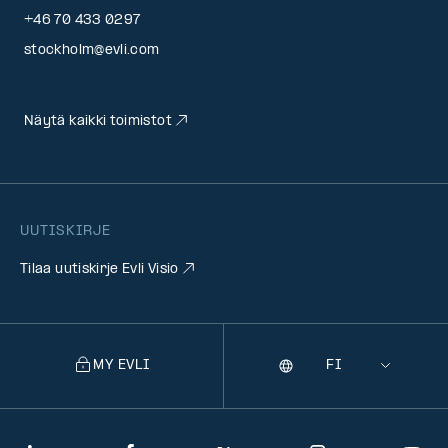
+46 70 433 0297
stockholm@evli.com
Näytä kaikki toimistot
UUTISKIRJE
Tilaa uutiskirje Evli Visio
MY EVLI
Kieli
Selecting
a
language