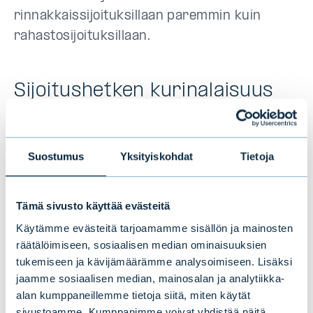
rinnakkaissijoituksillaan paremmin kuin
rahastosijoituksillaan.
Sijoitushetken kurinalaisuus
ratkaisee
Kaikki rinnakkaissijoitukset eivät tuota yhtä
Suostumus
Yksityiskohdat
Tietoja
hyvin. Kun sijoitukset lajitellaan
sijoitushetken ominaisuuksien mukaan
Tämä sivusto käyttää evästeitä
(yhtiön koko, ostohinta suhteessa tulokseen
Käytämme evästeitä tarjoamamme sisällön ja mainosten
ja kannattavuus), havaitaan, että kohteen
räätälöimiseen, sosiaalisen median ominaisuuksien
valinta ratkaisee vähintään yhtä paljon kuin
tukemiseen ja kävijämäärämme analysoimiseen. Lisäksi
rinnakkaissijoitusasema sinänsä.
jaamme sosiaalisen median, mainosalan ja analytiikka-
alan kumppaneillemme tietoja siitä, miten käytät
sivustoamme. Kumppanimme voivat yhdistää näitä