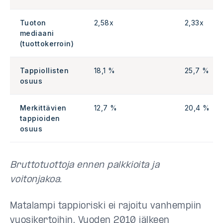
Tuoton
2,58x
2,33x
mediaani
(tuottokerroin)
Tappiollisten
18,1 %
25,7 %
osuus
Merkittävien
12,7 %
20,4 %
tappioiden
osuus
Bruttotuottoja ennen palkkioita ja
voitonjakoa.
Matalampi tappioriski ei rajoitu vanhempiin
vuosikertoihin. Vuoden 2010 jälkeen