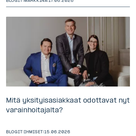
BLOGIT
|
MARKKINA
|
17.06.2026
Mitä yksityisasiakkaat odottavat nyt
varainhoitajalta?
BLOGIT
|
IHMISET
|
15.06.2026