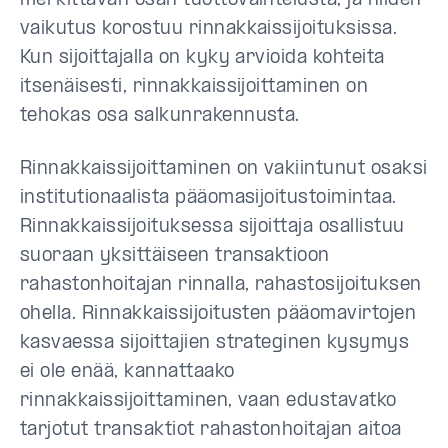
merkittävän osan tuottovaihtelusta, ja niiden
vaikutus korostuu rinnakkaissijoituksissa.
Kun sijoittajalla on kyky arvioida kohteita
itsenäisesti, rinnakkaissijoittaminen on
tehokas osa salkunrakennusta.
Rinnakkaissijoittaminen on vakiintunut osaksi
institutionaalista pääomasijoitustoimintaa.
Rinnakkaissijoituksessa sijoittaja osallistuu
suoraan yksittäiseen transaktioon
rahastonhoitajan rinnalla, rahastosijoituksen
ohella. Rinnakkaissijoitusten pääomavirtojen
kasvaessa sijoittajien strateginen kysymys
ei ole enää, kannattaako
rinnakkaissijoittaminen, vaan edustavatko
tarjotut transaktiot rahastonhoitajan aitoa