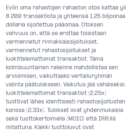
Evlin oma rahastojen rahaston otos kattaa yli
8 200 transaktiota ja yhteensä 1,25 biljoonaa
dollaria sijoitettua pääomaa. Otoksen
vahvuus on, että se erottaa toisistaan
varmennetut rinnakkaissijoitukset,
varmennetut rahastosijoitukset ja
luokittelemattomat transaktiot. Tämä
kolmisuuntainen rakenne mahdollistaa sen
arvioimisen, vaikuttaako vertailuryhmän
valinta päätulokseen. Vaikutus jää vähäiseksi:
luokittelemattomat transaktiot (2,25x)
tuottivat lähes identtisesti rahastosijoitusten
kanssa (2,33x). Tulokset ovat yhdenmukaisia
sekä tuottokertoimella (MOIC) että IRR:llä
mitattuna. Kaikki tuottoluvut ovat