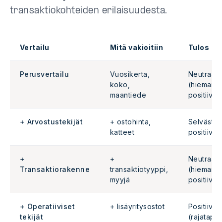
transaktiokohteiden erilaisuudesta.
Vertailu
Mitä vakioitiin
Tulos
Perusvertailu
Vuosikerta,
Neutraali
koko,
(hieman
maantiede
positiivin
+ Arvostustekijät
+ ostohinta,
Selvästi
katteet
positiivin
+
+
Neutraali
Transaktiorakenne
transaktiotyyppi,
(hieman
myyjä
positiivin
+ Operatiiviset
+ lisäyritysostot
Positiivin
tekijät
(rajatapa