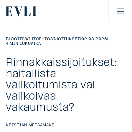
SIIRRY
SISÄLTÖÖN
Primary
Avaa
navi
BLOGIT
|
VAIHTOEHTOSIJOITUKSET
|
02.03.2026
|
4 MIN LUKUAIKA
Rinnakkaissijoitukset:
haitallista
valikoitumista vai
valikoivaa
vakaumusta?
KRISTIAN METSÄMÄKI