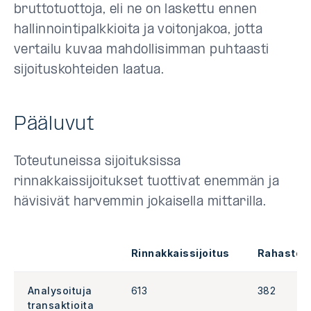
bruttotuottoja, eli ne on laskettu ennen
hallinnointipalkkioita ja voitonjakoa, jotta
vertailu kuvaa mahdollisimman puhtaasti
sijoituskohteiden laatua.
Pääluvut
Toteutuneissa sijoituksissa
rinnakkaissijoitukset tuottivat enemmän ja
hävisivät harvemmin jokaisella mittarilla.
Rinnakkaissijoitus
Rahastosi
Analysoituja
613
382
transaktioita