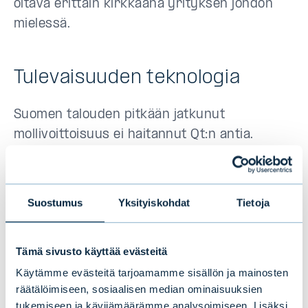
oltava erittäin kirkkaana yrityksen johdon
mielessä.
Tulevaisuuden teknologia
Suomen talouden pitkään jatkunut
mollivoittoisuus ei haitannut Qt:n antia.
– Meillä on suuri ja kasvava markkina
allamme. Esineiden Internet eli Internet of
Suostumus
Yksityiskohdat
Tietoja
Things (IoT) on tulossa vauhdilla teollisuuden
sovelluksiin ja tuotteisiin, Pälsi sanoo.
Tämä sivusto käyttää evästeitä
– Tarvitsimme lisärahoitusta voidaksemme
Käytämme evästeitä tarjoamamme sisällön ja mainosten
vastata asiakkaidemme tarpeisiin.
räätälöimiseen, sosiaalisen median ominaisuuksien
tukemiseen ja kävijämäärämme analysoimiseen. Lisäksi
Tulevaisuuden markkinaosuudet jaetaan nyt,