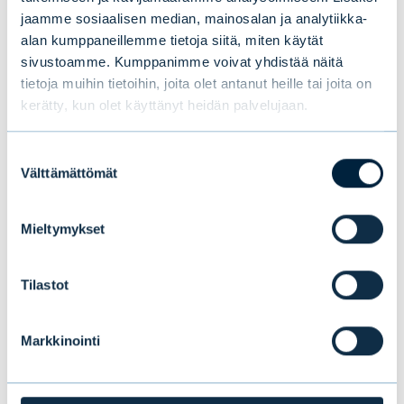
jaamme sosiaalisen median, mainosalan ja analytiikka-
siksi asiakkaillamme on kiire vahvistaa
alan kumppaneillemme tietoja siitä, miten käytät
kilpailuasemaansa teknologialla, jota meillä on
sivustoamme. Kumppanimme voivat yhdistää näitä
tarjota.
tietoja muihin tietoihin, joita olet antanut heille tai joita on
kerätty, kun olet käyttänyt heidän palvelujaan.
Pälsin mukaan sekä Evlin kanssa toteutettu
listautuminen että merkintäanti veivät
Suostumuksen
Välttämättömät
valinta
ajallisesti noin puoli vuotta. Mahdollisia uusia
anteja mietittäessä jo saadut kokemukset
Mieltymykset
ovat tärkeitä.
– Yhteistyö Evlin kanssa sujui erittäin hyvin.
Tilastot
Sen ansiosta me Qt:ssa saatoimme keskittyä
omaan ydinbisnekseemme.
Markkinointi