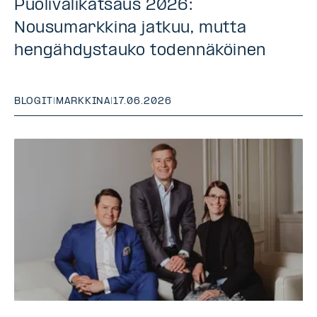
Puolivälikatsaus 2026:
Nousumarkkina jatkuu, mutta
hengähdystauko todennäköinen
BLOGIT
|
MARKKINA
|
17.06.2026