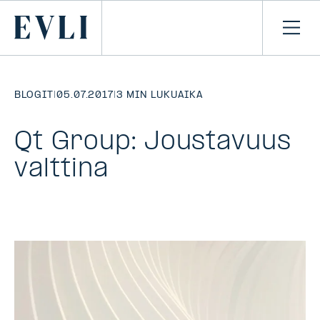
SIIRRY
SISÄLTÖÖN
Primary
Avaa
navi
BLOGIT
|
05.07.2017
|
3 MIN LUKUAIKA
Qt Group: Joustavuus
valttina