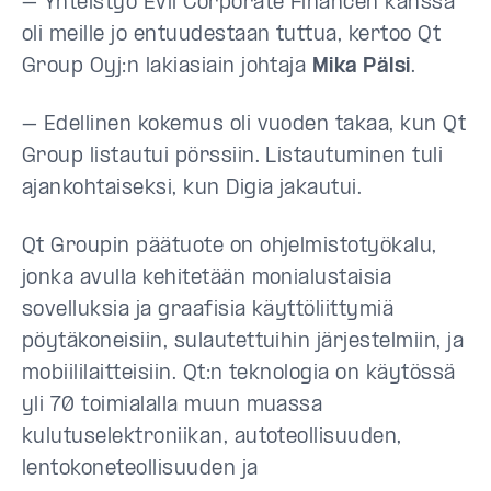
– Yhteistyö Evli Corporate Financen kanssa
oli meille jo entuudestaan tuttua, kertoo Qt
Group Oyj:n lakiasiain johtaja
Mika Pälsi
.
– Edellinen kokemus oli vuoden takaa, kun Qt
Group listautui pörssiin. Listautuminen tuli
ajankohtaiseksi, kun Digia jakautui.
Qt Groupin päätuote on ohjelmistotyökalu,
jonka avulla kehitetään monialustaisia
sovelluksia ja graafisia käyttöliittymiä
pöytäkoneisiin, sulautettuihin järjestelmiin, ja
mobiililaitteisiin. Qt:n teknologia on käytössä
yli 70 toimialalla muun muassa
kulutuselektroniikan, autoteollisuuden,
lentokoneteollisuuden ja