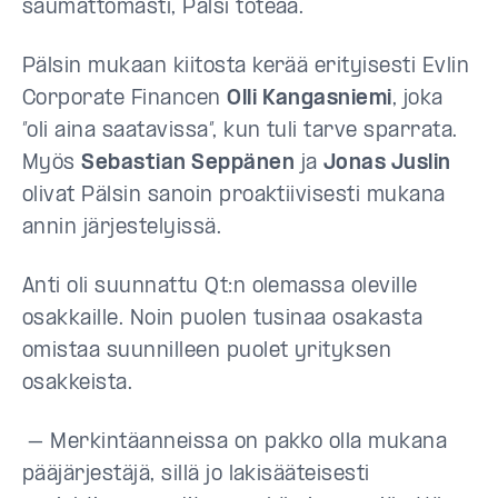
saumattomasti, Pälsi toteaa.
Pälsin mukaan kiitosta kerää erityisesti Evlin
Corporate Financen
Olli Kangasniemi
, joka
”oli aina saatavissa”, kun tuli tarve sparrata.
Myös
Sebastian Seppänen
ja
Jonas Juslin
olivat Pälsin sanoin proaktiivisesti mukana
annin järjestelyissä.
Anti oli suunnattu Qt:n olemassa oleville
osakkaille. Noin puolen tusinaa osakasta
omistaa suunnilleen puolet yrityksen
osakkeista.
– Merkintäanneissa on pakko olla mukana
pääjärjestäjä, sillä jo lakisääteisesti