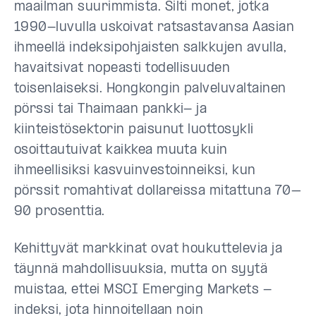
maailman suurimmista. Silti monet, jotka
1990-luvulla uskoivat ratsastavansa Aasian
ihmeellä indeksipohjaisten salkkujen avulla,
havaitsivat nopeasti todellisuuden
toisenlaiseksi. Hongkongin palveluvaltainen
pörssi tai Thaimaan pankki- ja
kiinteistösektorin paisunut luottosykli
osoittautuivat kaikkea muuta kuin
ihmeellisiksi kasvuinvestoinneiksi, kun
pörssit romahtivat dollareissa mitattuna 70–
90 prosenttia.
Kehittyvät markkinat ovat houkuttelevia ja
täynnä mahdollisuuksia, mutta on syytä
muistaa, ettei MSCI Emerging Markets -
indeksi, jota hinnoitellaan noin