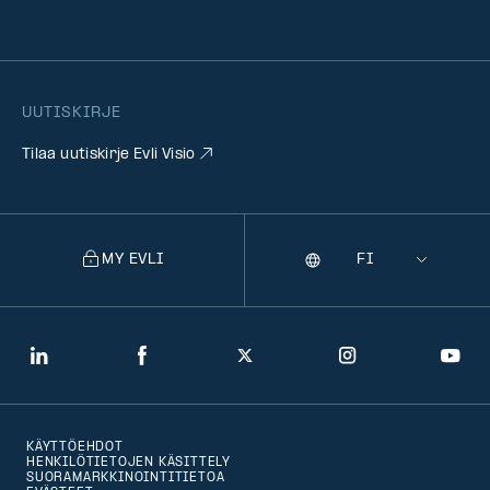
UUTISKIRJE
Tilaa uutiskirje Evli Visio
MY EVLI
Kieli
Selecting
a
language
will
LinkedIn
Facebook
Twitter
Instagram
You
navigate
to
KÄYTTÖEHDOT
that
HENKILÖTIETOJEN KÄSITTELY
SUORAMARKKINOINTITIETOA
version