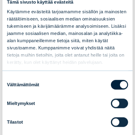
Tämä sivusto käyttää evästeitä
kassavirrat, taseet ja kohtuullinen arvostus
painavat enemmän kuin markkinoiden
Käytämme evästeitä tarjoamamme sisällön ja mainosten
räätälöimiseen, sosiaalisen median ominaisuuksien
viimeisin joukkopsykologia.
tukemiseen ja kävijämäärämme analysoimiseen. Lisäksi
jaamme sosiaalisen median, mainosalan ja analytiikka-
alan kumppaneillemme tietoja siitä, miten käytät
sivustoamme. Kumppanimme voivat yhdistää näitä
Hans-Kristian Sjöholm
tietoja muihin tietoihin, joita olet antanut heille tai joita on
osakesijoitusjohtaja, Evli-Rahastoyhtiö Oy
kerätty, kun olet käyttänyt heidän palvelujaan.
hans-kristian.sjoholm@evli.com
Suostumuksen
Välttämättömät
valinta
Mieltymykset
Tilastot
Kiinnostaako