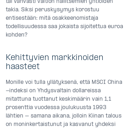
tai vahvasti valtion hallitsemien yhtiöiden
takia. Siksi peruskysymys korostuu
entisestään: mitä osakkeenomistaja
todellisuudessa saa jokaista sijoitettua euroa
kohden?
Kehittyvien markkinoiden
haasteet
Monille voi tulla yllätyksenä, että MSCI China
-indeksi on Yhdysvaltain dollareissa
mitattuna tuottanut keskimäärin vain 1,1
prosenttia vuodessa joulukuusta 1993
lähtien – samana aikana, jolloin Kiinan talous
on moninkertaistunut ja kasvanut yhdeksi