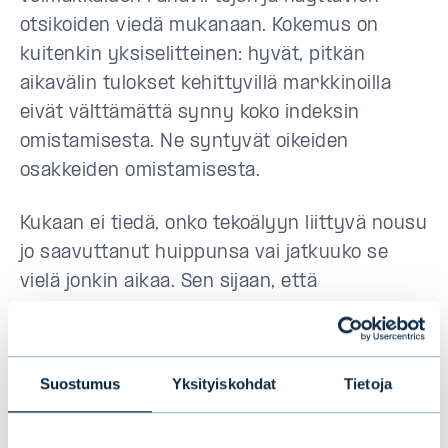
otsikoiden viedä mukanaan. Kokemus on
kuitenkin yksiselitteinen: hyvät, pitkän
aikavälin tulokset kehittyvillä markkinoilla
eivät välttämättä synny koko indeksin
omistamisesta. Ne syntyvät oikeiden
osakkeiden omistamisesta.
Kukaan ei tiedä, onko tekoälyyn liittyvä nousu
jo saavuttanut huippunsa vai jatkuuko se
vielä jonkin aikaa. Sen sijaan, että
lukittautuisi yhteen teemaan tai ajautuisi
hetkellisen hypen ympärille rakentuneisiin
klustereihin, voidaan harkitun yhtiövalinnan
Suostumus
Yksityiskohdat
Tietoja
avulla valita yrityksiä, jotka aidosti
ansaitsevat pääoman – yhtiöitä, joissa