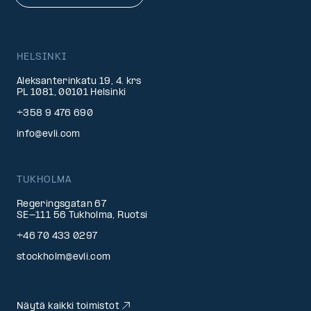
HELSINKI
Aleksanterinkatu 19, 4. krs
PL 1081, 00101 Helsinki
+358 9 476 690
info@evli.com
TUKHOLMA
Regeringsgatan 67
SE-111 56 Tukholma, Ruotsi
+46 70 433 0297
stockholm@evli.com
Näytä kaikki toimistot