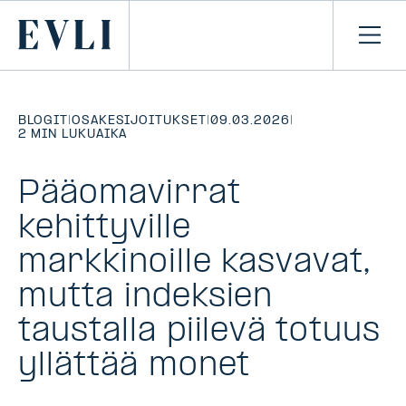
SIIRRY
SISÄLTÖÖN
Primary
Avaa
navi
BLOGIT
|
OSAKESIJOITUKSET
|
09.03.2026
|
2 MIN LUKUAIKA
Pääomavirrat
kehittyville
markkinoille kasvavat,
mutta indeksien
taustalla piilevä totuus
yllättää monet