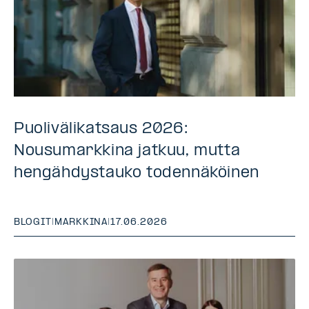
Puolivälikatsaus 2026:
Nousumarkkina jatkuu, mutta
hengähdystauko todennäköinen
BLOGIT
|
MARKKINA
|
17.06.2026