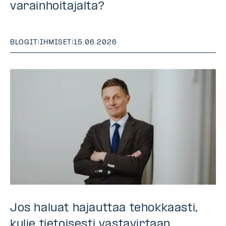
varainhoitajalta?
BLOGIT
|
IHMISET
|
15.06.2026
Jos haluat hajauttaa tehokkaasti,
kulje tietoisesti vastavirtaan