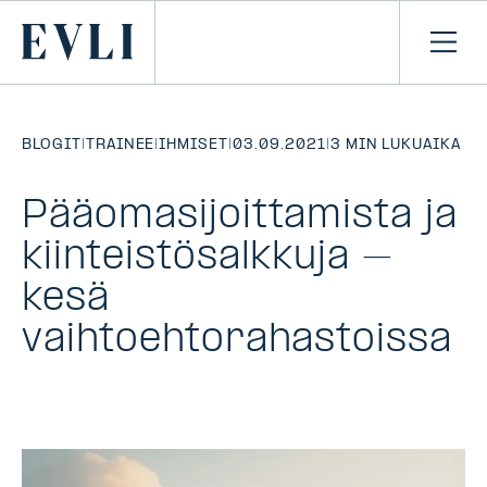
SIIRRY
SISÄLTÖÖN
Primary
Avaa
navi
BLOGIT
|
TRAINEE
|
IHMISET
|
03.09.2021
|
3 MIN LUKUAIKA
Pääomasijoittamista ja
kiinteistösalkkuja –
kesä
vaihtoehtorahastoissa