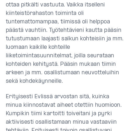
ottaa pitkälti vastuuta. Vaikka itselleni
kiinteistörahaston toiminta oli
tuntemattomampaa, tiimissä oli helppoa
päästä vauhtiin. Työtehtävieni kautta pääsin
tutustumaan laajasti salkun kohteisiin ja mm.
luomaan kaikille kohteille
liiketoimintasuunnitelmat, joilla seurataan
kohteiden kehitystä. Pääsin mukaan tiimin
arkeen ja mm. osallistumaan neuvotteluihin
sekä kohdekäynneille.
Erityisesti Evlissä arvostan sitä, kuinka
minua kiinnostavat aiheet otettiin huomioon.
Kumpikin tiimi kartoitti toiveitani ja pyrki
aktiivisesti osallistamaan minua vastaaviin
tehtäviin. Erityisesti toivoin osallistuvani