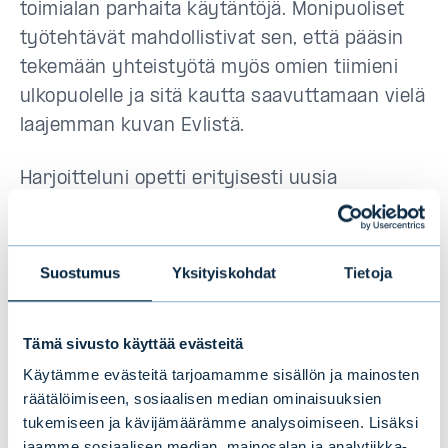
toimialan parhaita käytäntöjä. Monipuoliset
työtehtävät mahdollistivat sen, että pääsin
tekemään yhteistyötä myös omien tiimieni
ulkopuolelle ja sitä kautta saavuttamaan vielä
laajemman kuvan Evlistä.
Harjoitteluni opetti erityisesti uusia
ajattelumalleja sijoitusmahdollisuuksien
analysointiin ja potentiaalin tunnistamiseen.
Mitkä tekijät liiketoiminnassa voivat koitua
Suostumus
Yksityiskohdat
Tietoja
aidosti ylitsepääsemättömiksi ongelmiksi ja
pullonkauloiksi, mitkä ongelmat taas ovat
Tämä sivusto käyttää evästeitä
korjattavissa? Kuinka muuntautumiskykyisiä
Käytämme evästeitä tarjoamamme sisällön ja mainosten
kiinteistökohteet tai yritykset ovat
räätälöimiseen, sosiaalisen median ominaisuuksien
tulevaisuuden varalle, ja kuinka tätä kykyä
tukemiseen ja kävijämäärämme analysoimiseen. Lisäksi
voidaan parantaa? Näihin ja moniin muihin
jaamme sosiaalisen median, mainosalan ja analytiikka-