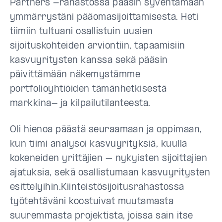
Partners -rahastossa pääsin syventämään
ymmärrystäni pääomasijoittamisesta. Heti
tiimiin tultuani osallistuin uusien
sijoituskohteiden arviontiin, tapaamisiin
kasvuyritysten kanssa sekä pääsin
päivittämään näkemystämme
portfolioyhtiöiden tämänhetkisestä
markkina- ja kilpailutilanteesta.
Oli hienoa päästä seuraamaan ja oppimaan,
kun tiimi analysoi kasvuyrityksiä, kuulla
kokeneiden yrittäjien – nykyisten sijoittajien
ajatuksia, sekä osallistumaan kasvuyritysten
esittelyihin.Kiinteistösijoitusrahastossa
työtehtäväni koostuivat muutamasta
suuremmasta projektista, joissa sain itse