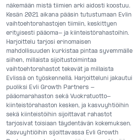
näkemään mistä tiimien arki aidosti koostuu.
Kesän 2021 aikana pääsin tutustumaan Evlin
vaihtoehtorahastojen tiimiin, keskittyen
erityisesti pääoma- ja kiinteistörahastoihin.
Harjoittelu tarjosi erinomaisen
mahdollisuuden kurkistaa pintaa syvemmälle
siihen, millaista sijoitustoimintaa
vaihtoehtorahastot tekevät ja millaista
Evlissä on työskennellä. Harjoitteluni jakautui
puoliksi Evli Growth Partners -
pääomarahaston sekä Vuokratuotto-
kiinteistörahaston kesken, ja kasvuyhtiöihin
sekä kiinteistöihin sijoittavat rahastot
tarjosivat toisiaan täydentävän kokemuksen.
Kasvuyhtiöihin sijoittavassa Evli Growth