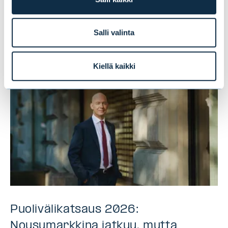
Tämä saattaa myös
kiinnostaa sinua
Salli valinta
Kiellä kaikki
Puolivälikatsaus 2026:
Nousumarkkina jatkuu, mutta