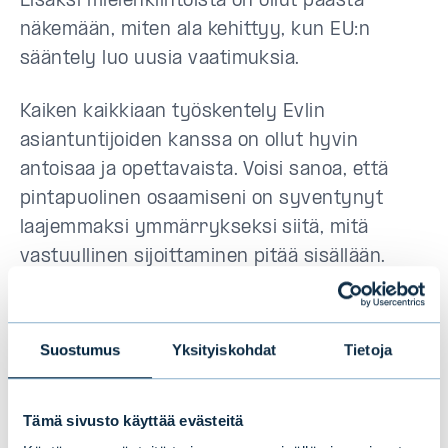
Lisäksi mielenkiintoista on ollut päästä
näkemään, miten ala kehittyy, kun EU:n
sääntely luo uusia vaatimuksia.
Kaiken kaikkiaan työskentely Evlin
asiantuntijoiden kanssa on ollut hyvin
antoisaa ja opettavaista. Voisi sanoa, että
pintapuolinen osaamiseni on syventynyt
laajemmaksi ymmärrykseksi siitä, mitä
vastuullinen sijoittaminen pitää sisällään.
Siinä missä harjoittelujakso on ylittänyt
kaikki odotukseni, on se myös vahvistanut
itselleni tunnetta siitä, että haluan sekä
Suostumus
Yksityiskohdat
Tietoja
kehittää omaa asiantuntijuuttani että tehdä
työtä tämän aiheen parissa myös
Tämä sivusto käyttää evästeitä
tulevaisuudessa.