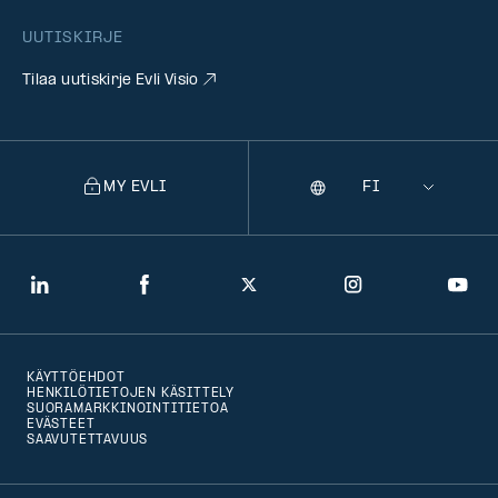
UUTISKIRJE
Tilaa uutiskirje Evli Visio
MY EVLI
Kieli
Selecting
a
language
will
LinkedIn
Facebook
Twitter
Instagram
You
navigate
to
KÄYTTÖEHDOT
that
HENKILÖTIETOJEN KÄSITTELY
SUORAMARKKINOINTITIETOA
version
EVÄSTEET
SAAVUTETTAVUUS
of
the