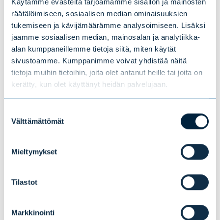
Käytämme evästeitä tarjoamamme sisällön ja mainosten
räätälöimiseen, sosiaalisen median ominaisuuksien
Jenni Moilanen, Evlin kevään 2022 Trainee-
tukemiseen ja kävijämäärämme analysoimiseen. Lisäksi
ohjelmaan osallistuja
jaamme sosiaalisen median, mainosalan ja analytiikka-
alan kumppaneillemme tietoja siitä, miten käytät
sivustoamme. Kumppanimme voivat yhdistää näitä
tietoja muihin tietoihin, joita olet antanut heille tai joita on
kerätty, kun olet käyttänyt heidän palvelujaan.
Tämä saattaa myös
kiinnostaa sinua
Suostumuksen
Välttämättömät
valinta
Mieltymykset
Tilastot
Markkinointi