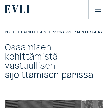
SIIRRY
SISÄLTÖÖN
Primary
Avaa
navi
BLOGIT
|
TRAINEE
|
IHMISET
|
22.06.2022
|
2 MIN LUKUAIKA
Osaamisen
kehittämistä
vastuullisen
sijoittamisen parissa