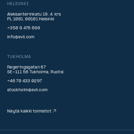
HELSINKI
Aleksanterinkatu 19, 4. krs
PL 1081, 00101 Helsinki
+358 9 476 690
info@evli.com
TUKHOLMA
Regeringsgatan 67
SE-111 56 Tukholma, Ruotsi
+46 70 433 0297
stockholm@evli.com
Näytä kaikki toimistot