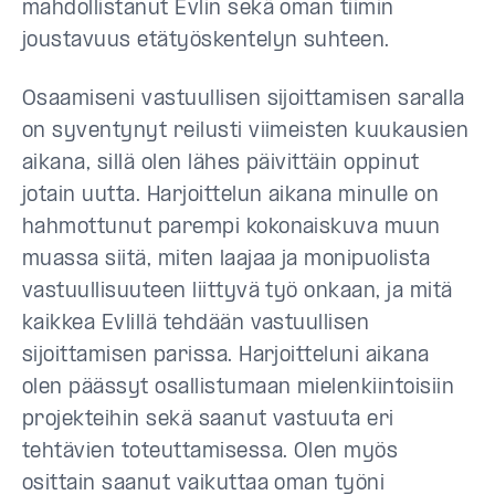
mahdollistanut Evlin sekä oman tiimin
joustavuus etätyöskentelyn suhteen.
Osaamiseni vastuullisen sijoittamisen saralla
on syventynyt reilusti viimeisten kuukausien
aikana, sillä olen lähes päivittäin oppinut
jotain uutta. Harjoittelun aikana minulle on
hahmottunut parempi kokonaiskuva muun
muassa siitä, miten laajaa ja monipuolista
vastuullisuuteen liittyvä työ onkaan, ja mitä
kaikkea Evlillä tehdään vastuullisen
sijoittamisen parissa. Harjoitteluni aikana
olen päässyt osallistumaan mielenkiintoisiin
projekteihin sekä saanut vastuuta eri
tehtävien toteuttamisessa. Olen myös
osittain saanut vaikuttaa oman työni