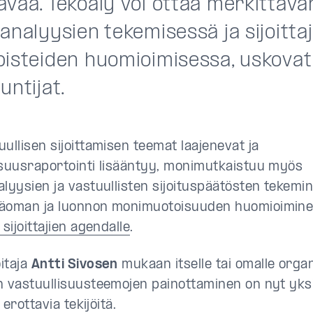
vaa. Tekoäly voi ottaa merkittävä
analyysien tekemisessä ja sijoitta
pisteiden huomioimisessa, uskovat 
untijat.
ullisen sijoittamisen teemat laajenevat ja
isuusraportointi lisääntyy, monimutkaistuu myös
alyysien ja vastuullisten sijoituspäätösten tekemi
ääoman ja luonnon monimuotoisuuden huomioimin
 sijoittajien agendalle
.
itaja
Antti Sivosen
mukaan itselle tai omalle organ
n vastuullisuusteemojen painottaminen on nyt yksi
a erottavia tekijöitä.