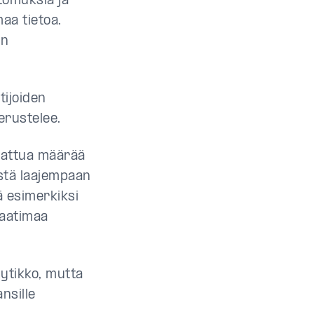
tomuksia ja
aa tietoa.
yn
tijoiden
erustelee.
ajattua määrää
istä laajempaan
ä esimerkiksi
laatimaa
yytikko, mutta
nsille