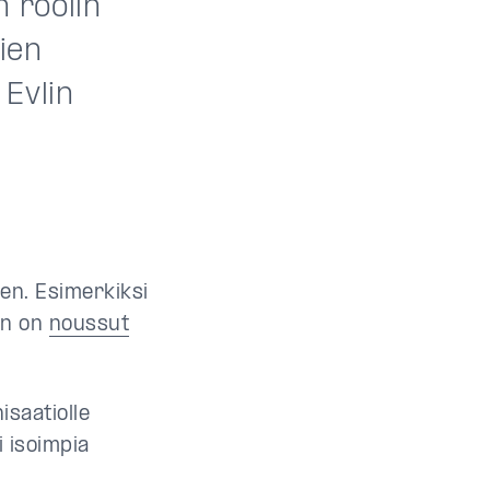
n roolin
jien
Evlin
nen. Esimerkiksi
en on
noussut
isaatiolle
 isoimpia