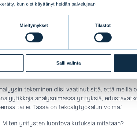
n kerätty, kun olet käyttänyt heidän palvelujaan.
en painopisteiden huomioimisen ja datan yhteen tu
ä tekoälyssä. Tekoälytyökalujen avulla salkunhoitaja
Mieltymykset
Tilastot
ia datamassoja ja analysoida yrityksiä erilaisista
tehokkaammin.
mukaan tekoäly ei korvaa sijoituspäätöksiä tekevä
Salli valinta
nalysoimaan entistä laajempaa yritysjoukkoa hyväk
isuuskriteereiden mukaisesti.
alyysin tekeminen olisi vaatinut sitä, että meillä ol
analyytikkoja analysoimassa yrityksiä, edustavatko
eemaa tai ei. Tässä on tekoälytyökalun voima.”
ä: Miten yritysten luontovaikutuksia mitataan?