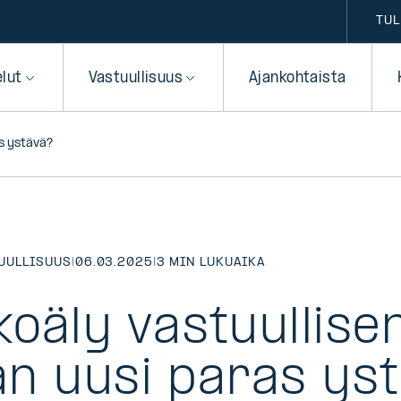
TUL
elut
Vastuullisuus
Ajankohtaista
as ystävä?
UULLISUUS
|
06.03.2025
|
3 MIN LUKUAIKA
oäly vastuullise
jan uusi paras ys