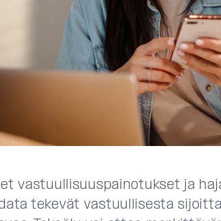
set vastuullisuuspainotukset ja haj
data tekevät vastuullisesta sijoit