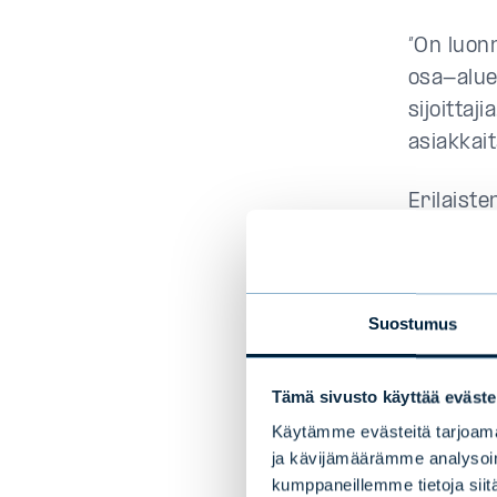
”On luonn
osa-aluei
sijoitta
asiakkait
Erilaiste
analysoin
hetkellä 
Mattias
Suostumus
”Tämä on
yleisemmi
Tämä sivusto käyttää eväste
saattava
Käytämme evästeitä tarjoama
raportoit
ja kävijämäärämme analysoim
kumppaneillemme tietoja siitä
jossa näm