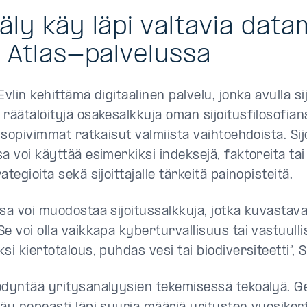
äly käy läpi valtavia dat
n Atlas-palvelussa
Evlin kehittämä digitaalinen palvelu, jonka avulla sij
 räätälöityjä osakesalkkuja oman sijoitusfilosofia
a sopivimmat ratkaisut valmiista vaihtoehdoista. Si
a voi käyttää esimerkiksi indeksejä, faktoreita tai
ategioita sekä sijoittajalle tärkeitä painopisteitä.
sa voi muodostaa sijoitussalkkuja, jotka kuvastavat
e voi olla vaikkapa kyberturvallisuus tai vastuull
si kiertotalous, puhdas vesi tai biodiversiteetti”, 
ödyntää yritysanalyysien tekemisessä tekoälyä. G