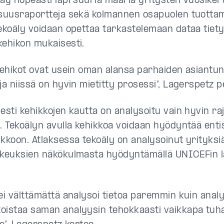
käy nopeasti läpi suuria määriä yritysten vuosiker
isuusraportteja sekä kolmannen osapuolen tuottam
tekoäly voidaan opettaa tarkastelemaan dataa tiet
kehikon mukaisesti.
 kehikot ovat usein oman alansa parhaiden asiantun
ja niissä on hyvin mietitty prosessi”, Lagerspetz p
sesti kehikkojen kautta on analysoitu vain hyvin r
ä. Tekoälyn avulla kehikkoa voidaan hyödyntää ent
ukkoon. Atlaksessa tekoäly on analysoinut yrityksi
ikeuksien näkökulmasta hyödyntämällä UNICEFin 
.
 ei välttämättä analysoi tietoa paremmin kuin anal
oistaa saman analyysin tehokkaasti vaikkapa tuha