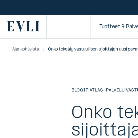
SIIRRY
SISÄLTÖÖN
Primary
Tuotteet & Palv
Ajankohtaista
Onko tekoäly vastuullisen sijoittajan uusi par
BLOGIT
|
ATLAS-PALVELU
|
VAST
Onko tek
sijoitta