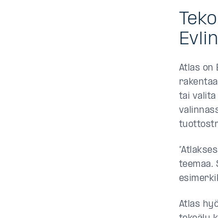
Teko
Evli
Atlas on 
rakentaa
tai valit
valinnass
tuottostr
”Atlakses
teemaa. S
esimerkik
Atlas hy