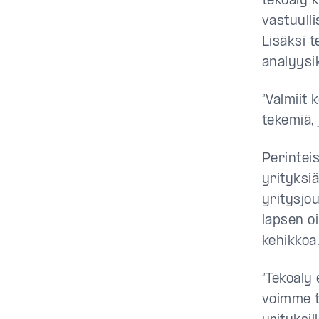
tekoäly 
vastuull
Lisäksi 
analyysi
”Valmiit
tekemiä, 
Perintei
yrityksi
yritysjo
lapsen o
kehikkoa
”Tekoäly
voimme t