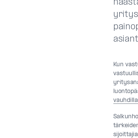
haasta
yritys
paino
asiant
Kun vastu
vastuull
yritysan
luontop
vauhdilla
Salkunho
tärkeide
sijoittaji