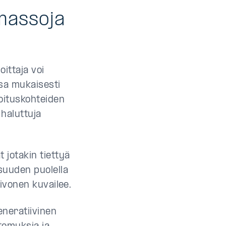
amassoja
oittaja voi
nsa mukaisesti
joituskohteiden
 haluttuja
 jotakin tiettyä
isuuden puolella
Sivonen kuvailee.
eneratiivinen