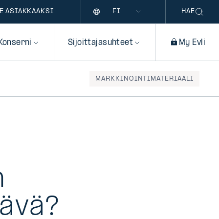
Kieli
E ASIAKKAAKSI
HAE
Konserni
Sijoittajasuhteet
My Evli
MARKKINOINTIMATERIAALI
n
tävä?