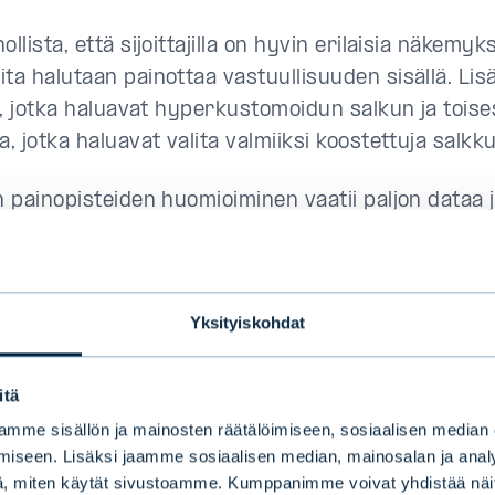
ollista, että sijoittajilla on hyvin erilaisia näkemyksi
ta halutaan painottaa vastuullisuuden sisällä. Lis
jia, jotka haluavat hyperkustomoidun salkun ja tois
a, jotka haluavat valita valmiiksi koostettuja salkkuj
n painopisteiden huomioiminen vaatii paljon dataa 
tityötä. Yksi vastuullisen sijoittamisen suurimpia 
onkin datan saatavuus tai sen hajanaisuus, lisää s
 Lagerspetz
.
Yksityiskohdat
 huomattu paitsi luontopääomakysymyksissä, my
nkin vastuullisen sijoittamisen kysymyksissä. Vaik
itä
t kokea, että datasta on puutetta, yritysten edust
mme sisällön ja mainosten räätälöimiseen, sosiaalisen median
avaa saattaa olla jo liikaakin. Ei ole muodostunut 
iseen. Lisäksi jaamme sosiaalisen median, mainosalan ja analy
, miten käytät sivustoamme. Kumppanimme voivat yhdistää näitä t
ä saataisiin yhdistettyä.”