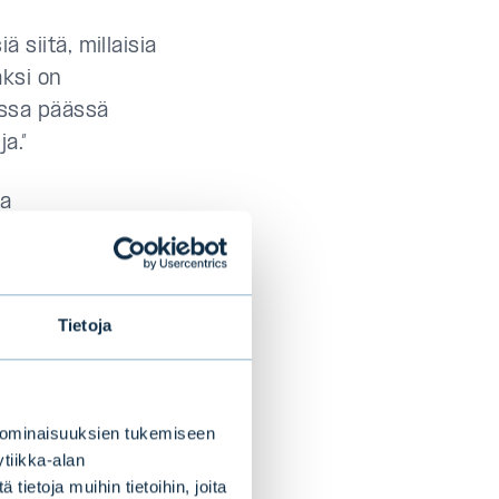
ä siitä, millaisia
äksi on
essa päässä
a.”
ja
haasteita tällä
alkunhoitaja
Tietoja
ös
ka sijoittajat
ajien mielestä
 ominaisuuksien tukemiseen
standardia,
tiikka-alan
ietoja muihin tietoihin, joita