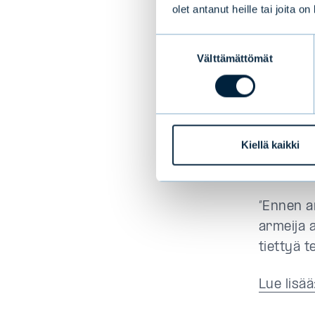
olet antanut heille tai joita o
Erilaist
Suostumuksen
voi piill
Välttämättömät
valinta
läpi suur
entistä 
Sivosen 
Kiellä kaikki
auttaa a
vastuull
”Ennen an
armeija 
tiettyä t
Lue lisä