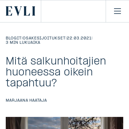
SIIRRY
SISÄLTÖÖN
Primary
Avaa
navi
BLOGIT
|
OSAKESIJOITUKSET
|
22.03.2021
|
3 MIN LUKUAIKA
Mitä salkunhoitajien
huoneessa oikein
tapahtuu?
MARJAANA HAATAJA