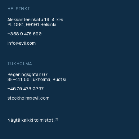
HELSINKI
Aleksanterinkatu 19, 4. krs
PL 1081, 00101 Helsinki
+358 9 476 690
info@evli.com
TUKHOLMA
Regeringsgatan 67
SE-111 56 Tukholma, Ruotsi
+46 70 433 0297
stockholm@evli.com
Näytä kaikki toimistot