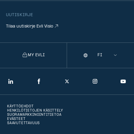
UUTISKIRJE
Tilaa uutiskirje Evli Visio
MY EVLI
Kieli
Selecting
a
language
will
LinkedIn
Facebook
Twitter
Instagram
You
navigate
to
KÄYTTÖEHDOT
that
HENKILÖTIETOJEN KÄSITTELY
SUORAMARKKINOINTITIETOA
version
EVÄSTEET
SAAVUTETTAVUUS
of