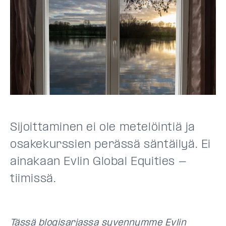
Sijoittaminen ei ole metelöintiä ja
osakekurssien perässä säntäilyä. Ei
ainakaan Evlin Global Equities -
tiimissä.
Tässä blogisarjassa syvennymme Evlin