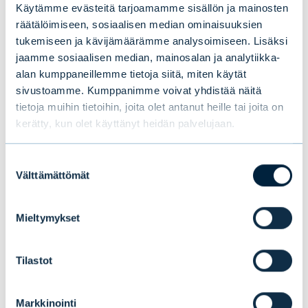
ottaa huomioon vastuullisuustekijät.
Käytämme evästeitä tarjoamamme sisällön ja mainosten
räätälöimiseen, sosiaalisen median ominaisuuksien
tukemiseen ja kävijämäärämme analysoimiseen. Lisäksi
Kaikki edellä mainittu päti viime vuoden
jaamme sosiaalisen median, mainosalan ja analytiikka-
maaliskuuhun asti. Sen jälkeen yksi asia
alan kumppaneillemme tietoja siitä, miten käytät
muuttui: toimiston nurkkahuoneesta on
sivustoamme. Kumppanimme voivat yhdistää näitä
hajauduttu ympäri pääkaupunkiseutua
tietoja muihin tietoihin, joita olet antanut heille tai joita on
etätyöskentelemään. Muuten työ jatkuu
kerätty, kun olet käyttänyt heidän palvelujaan.
ennallaan, mutta keskustelut hoidetaan nyt
viestein ja kameran välityksellä. Ja kun ei se
Suostumuksen
Välttämättömät
valinta
ruutu kuitenkaan ole ihan sama asia kuin
yhdessä istuminen, kaivataan työkavereita ja
Mieltymykset
sitä hiljaista nurkkahuonetta. Ei siinä sen
kummempaa.
Tilastot
Markkinointi