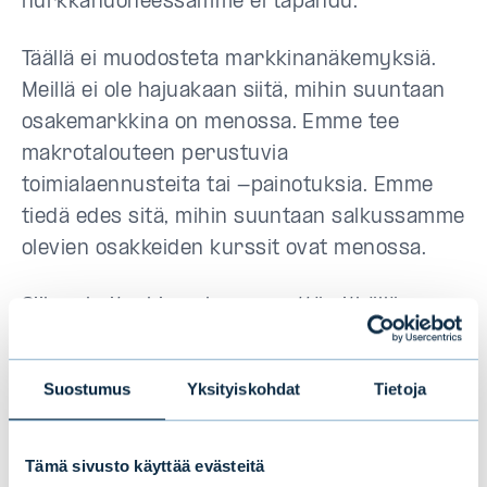
nurkkahuoneessamme ei tapahdu.
Täällä ei muodosteta markkinanäkemyksiä.
Meillä ei ole hajuakaan siitä, mihin suuntaan
osakemarkkina on menossa. Emme tee
makrotalouteen perustuvia
toimialaennusteita tai -painotuksia. Emme
tiedä edes sitä, mihin suuntaan salkussamme
olevien osakkeiden kurssit ovat menossa.
Siihen kuitenkin uskomme, että pitkällä
tähtäimellä todennäköisyys hyvän tuoton
saavuttamiselle kasvaa, kun ostaa
Suostumus
Yksityiskohdat
Tietoja
hajautetusti salkkuun hyvää kassavirtaa
tuottavien, hyvän velanhoitokyvyn omaavien,
riittävän halpojen yritysten osakkeita ja
Tämä sivusto käyttää evästeitä