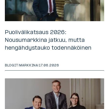
Puolivälikatsaus 2026:
Nousumarkkina jatkuu, mutta
hengähdystauko todennäköinen
BLOGIT
|
MARKKINA
|
17.06.2026