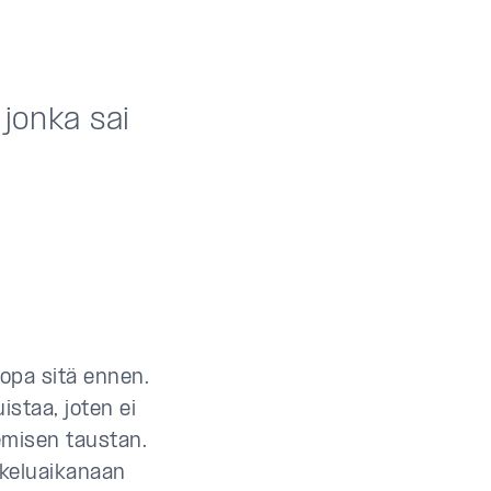
 jonka sai
opa sitä ennen.
istaa, joten ei
emisen taustan.
skeluaikanaan