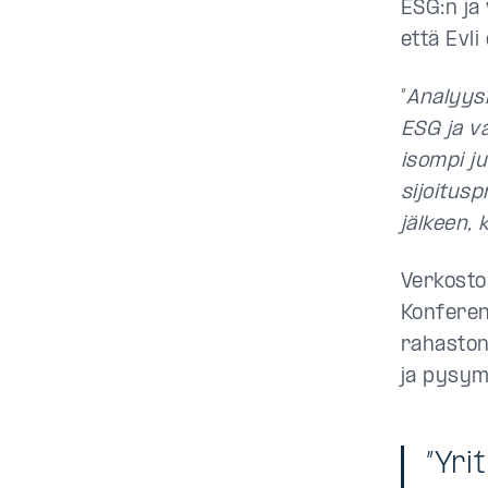
ESG:n ja
että Evli
”
Analyysi
ESG ja va
isompi ju
sijoitus
jälkeen, 
Verkosto
Konferen
rahaston
ja pysym
”Yri