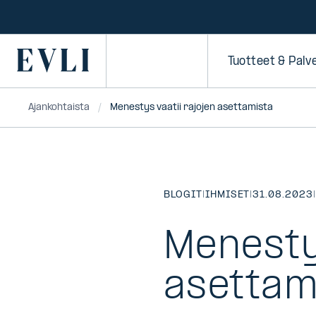
SIIRRY
SISÄLTÖÖN
Primary
Tuotteet & Palv
Ajankohtaista
Menestys vaatii rajojen asettamista
BLOGIT
|
IHMISET
|
31.08.2023
Menestys
asettam