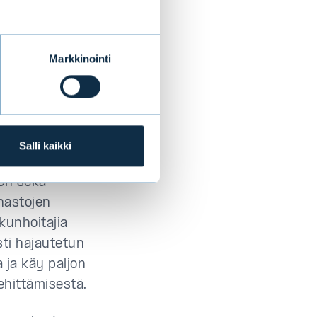
massa. Kävi ilmi,
apiirit Suomessa
Markkinointi
n
”, hän
Salli kaikki
en sekä
hastojen
lkunhoitajia
sti hajautetun
 ja käy paljon
ehittämisestä.