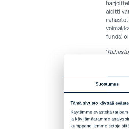
harjoitt
aloitti v
rahastot 
voimakka
funds) oi
”
Rahasto
pääsyn l
listaama
Tiimimme 
Suostumus
listaamat
sijoittaj
Tämä sivusto käyttää eväste
Päätös si
Käytämme evästeitä tarjoama
Alalla o
ja kävijämäärämme analysoim
kumppaneillemme tietoja siitä
oli hyvä 