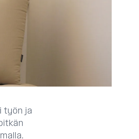
 työn ja
pitkän
malla.