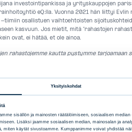
elijana investointipankissa ja yrityskauppojen pari
arainhoitoyhtiö eQ:lla. Vuonna 2021 hän liittyi Evlin
-tiimiin osallistuen vaihtoehtoisten sijoituskohtei
seen kasvuun. Jos mietit, mitä ”rahastojen rahast
kein ovat, ei hätää, et ole ainoa.
jen rahastojemme kautta pystymme tarjoamaan sijo
istaamattomille markkinoille esimerkiksi private eq
ttoman infrastruktuurin tai private debtin omaisu
sijoittaa useisiin rahastoihin, jotka puolestaan sij
Yksityiskohdat
tomiin yrityksiin. Näin sijoitussalkkuun saadaan yr
at eivät pääse käsiksi pörssin kautta
”, Emma selven
itä
irtyä Evlille oli Emmalle helppo, sillä tilaisuus oli a
mme sisällön ja mainosten räätälöimiseen, sosiaalisen median
n harvoin avoimia työpaikkoja, etenkään Suomessa.
iseen. Lisäksi jaamme sosiaalisen median, mainosalan ja analy
, miten käytät sivustoamme. Kumppanimme voivat yhdistää näitä t
tietämys tulevasta tiimistään tiiviiden verkostojen