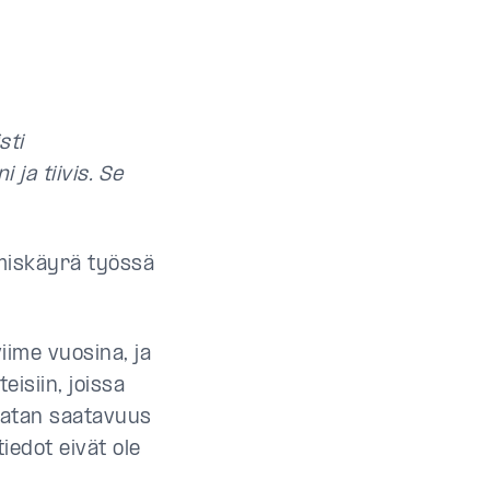
sti
 ja tiivis. Se
miskäyrä työssä
iime vuosina, ja
isiin, joissa
 datan saatavuus
iedot eivät ole