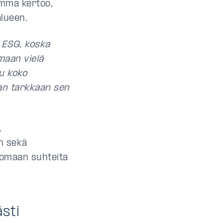
Emma kertoo,
alueen.
n ESG, koska
emaan vielä
tu koko
aan tarkkaan sen
.
en sekä
luomaan suhteita
ästi