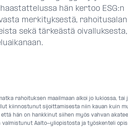
 haastattelussa hän kertoo ESG:n
vasta merkityksestä, rahoitusalan
ista sekä tärkeästä oivalluksesta,
eluaikanaan.
tka rahoituksen maailmaan alkoi jo lukiossa, tai j
lut kiinnostunut sijoittamisesta niin kauan kuin mu
, että hän on hankkinut siihen myös vahvan akate
valmistunut Aalto-yliopistosta ja työskenteli opi