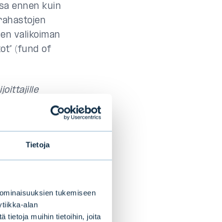
ssa ennen kuin
 rahastojen
den valikoiman
ot” (fund of
ittajille
uityn,
usluokissa.
oittavat
Tietoja
ityksiä, joihin
tää.
inutlaatuinen.
 ominaisuuksien tukemiseen
 Lisäksi Emmalla
tiikka-alan
ietoja muihin tietoihin, joita
sa ansiosta.