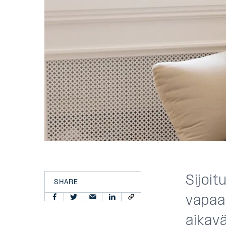
Sijoit
SHARE
vapaa
aikav