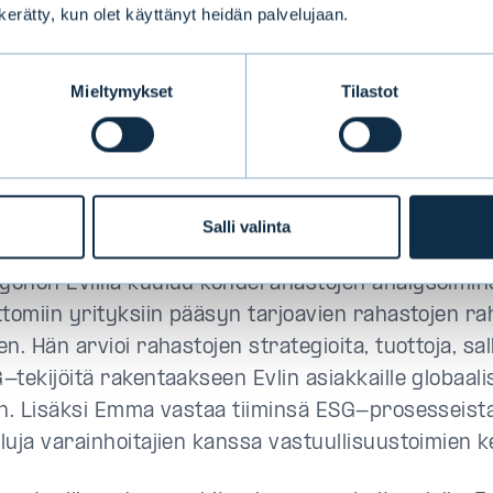
n kerätty, kun olet käyttänyt heidän palvelujaan.
li mielenkiintoinen, sillä tiimiä oltiin vasta rakenta
in monet tiimin jäsenet jo entuudestaan. Sijoittaj
Mieltymykset
Tilastot
et, joten tiesin, että tiimi on todella korkeatasoine
e.
si on kaiken perusta – vai onko?
Salli valinta
öhön Evlillä kuuluu kohderahastojen analysoimin
ttomiin yrityksiin pääsyn tarjoavien rahastojen ra
n. Hän arvioi rahastojen strategioita, tuottoja, sa
tekijöitä rakentaakseen Evlin asiakkaille globaali
on. Lisäksi Emma vastaa tiiminsä ESG-prosesseista
luja varainhoitajien kanssa vastuullisuustoimien k