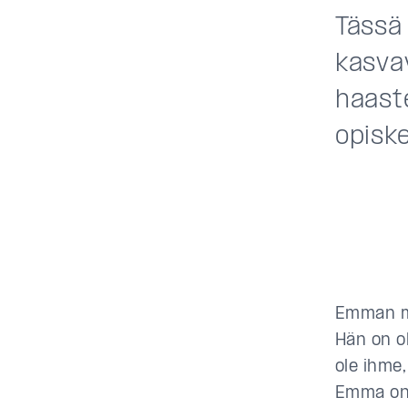
Tässä
kasva
haaste
opisk
Emman ma
Hän on ol
ole ihme
Emma on 