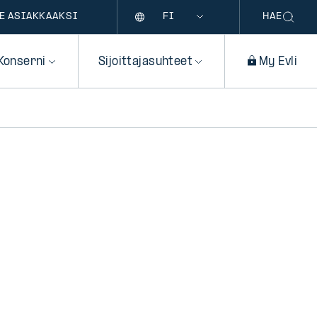
Kieli
E ASIAKKAAKSI
HAE
Konserni
Sijoittajasuhteet
My Evli