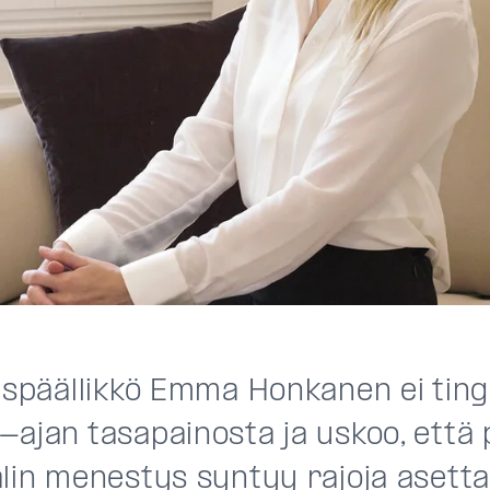
uspäällikkö Emma Honkanen ei tingi
-ajan tasapainosta ja uskoo, että 
älin menestys syntyy rajoja asetta