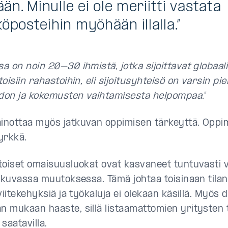
lään. Minulle ei ole meriitti vastata
öposteihin myöhään illalla.”
 on noin 20–30 ihmistä, jotka sijoittavat globaali
oisiin rahastoihin, eli sijoitusyhteisö on varsin pieni
edon ja kokemusten vaihtamisesta helpompaa.
”
nottaa myös jatkuvan oppimisen tärkeyttä. Oppi
jyrkkä.
toiset omaisuusluokat ovat kasvaneet tuntuvasti v
tkuvassa muutoksessa. Tämä johtaa toisinaan tilante
viitekehyksiä ja työkaluja ei olekaan käsillä. Myös
 mukaan haaste, sillä listaamattomien yritysten t
 saatavilla.