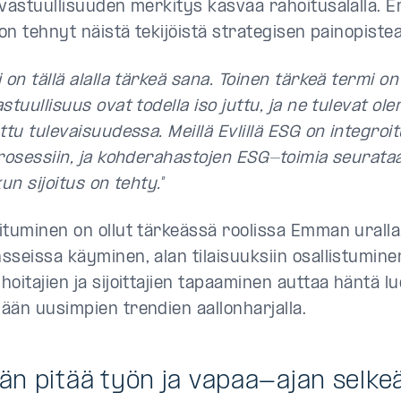
 vastuullisuuden merkitys kasvaa rahoitusalalla. 
 on tehnyt näistä tekijöistä strategisen painopiste
 on tällä alalla tärkeä sana. Toinen tärkeä termi o
stuullisuus ovat todella iso juttu, ja ne tulevat ol
ttu tulevaisuudessa. Meillä Evlillä ESG on integroi
prosessiin, ja kohderahastojen ESG-toimia seurat
kun sijoitus on tehty.
”
ituminen on ollut tärkeässä roolissa Emman uralla
sseissa käyminen, alan tilaisuuksiin osallistumin
hoitajien ja sijoittajien tapaaminen auttaa häntä 
ään uusimpien trendien aallonharjalla.
tän pitää työn ja vapaa-ajan selke