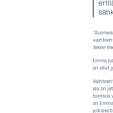
eril
sähk
”
Suomessa
vaihtoeht
tekee ti
Emma pai
on ollut 
Vaihtoeh
ala on ja
toimivia 
on Emman
julkisesti