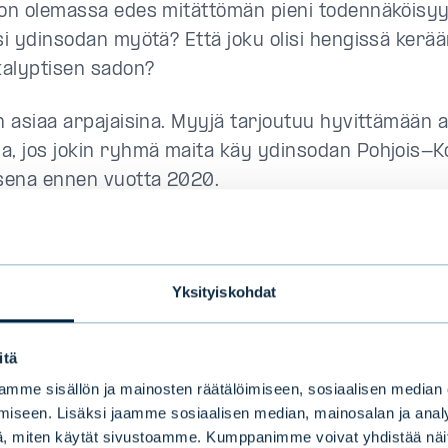
 on olemassa edes mitättömän pieni todennäköisy
isi ydinsodan myötä? Että joku olisi hengissä ker
alyptisen sadon?
an asiaa arpajaisina. Myyjä tarjoutuu hyvittämään a
a, jos jokin ryhmä maita käy ydinsodan Pohjois-Ko
ena ennen vuotta 2020.
 ostaja olisi valmis maksamaan arvasta? Arvan hin
kemyksestään maailmanlopun todennäköisyydest
alyptisesta saldosta.
Yksityiskohdat
lista, että konflikti laajenee Pohjois-Korean ja Y
itä
ä selkkauksesta ja imee mukaansa Kiinan ja jopa Ve
mme sisällön ja mainosten räätälöimiseen, sosiaalisen median
iseen. Lisäksi jaamme sosiaalisen median, mainosalan ja analy
lemassa edes pieni mahdollisuus, että Tohtori Ou
, miten käytät sivustoamme. Kumppanimme voivat yhdistää näitä t