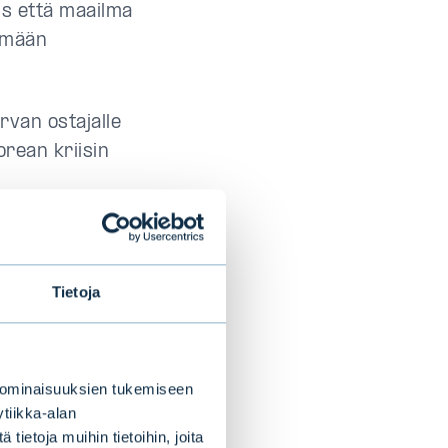
ys että maailma
äämään
rvan ostajalle
rean kriisin
ta riippuu
ä ja
Tietoja
hdysvaltojen
näjän.
 ominaisuuksien tukemiseen
tiikka-alan
tolemmen
ietoja muihin tietoihin, joita