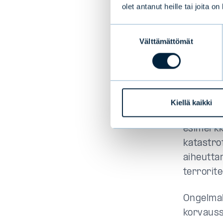
kaltainen
olet antanut heille tai joita o
se voi ol
Suostumuksen
Välttämättömät
valinta
On ilmei
haluaisi 
korvaama
sentillä 
Kiellä kaikki
Markkina
esimerkk
katastro
aiheutta
terrorite
Ongelmak
korvauss