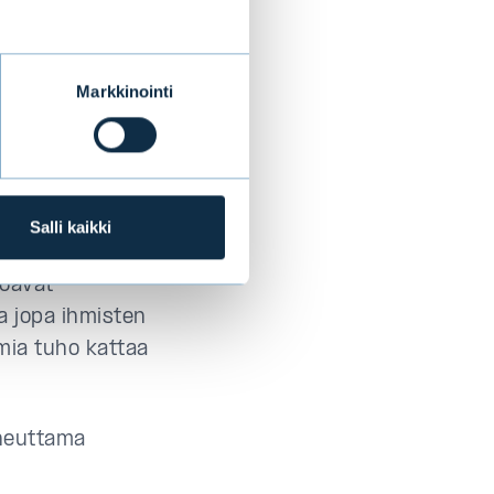
 voi olla wonin,
Markkinointi
ää, miksi kukaan
yjä voi joutua
ta on ostanut
Salli kaikki
onnollinen
joavat
a jopa ihmisten
ia tuho kattaa
iheuttama