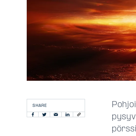
Pohjo
SHARE
pysyvä
pörssi