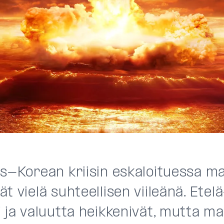
is-Korean kriisin eskaloituessa m
t vielä suhteellisen viileänä. Ete
 ja valuutta heikkenivät, mutta malt