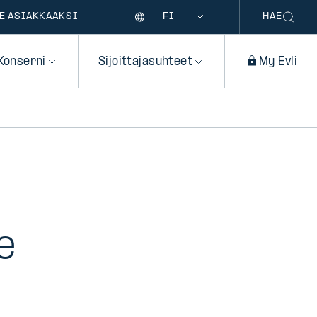
Kieli
E ASIAKKAAKSI
HAE
Konserni
Sijoittajasuhteet
My Evli
e