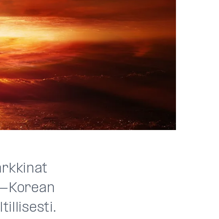
arkkinat
lä-Korean
illisesti.