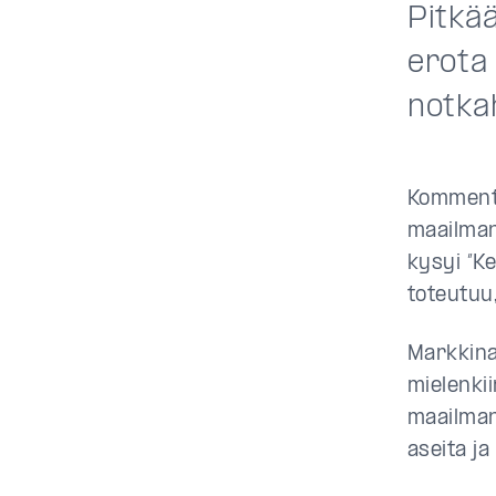
Pitkää
erota
notka
Kommento
maailman
kysyi ”K
toteutuu
Markkina
mielenkii
maailman
aseita ja