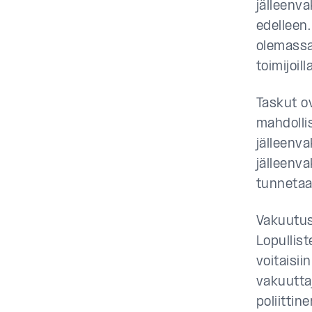
jälleenv
edelleen.
olemassa 
toimijoi
Taskut ov
mahdolli
jälleenva
jälleenva
tunnetaa
Vakuutusm
Lopullist
voitaisii
vakuuttaj
poliittin