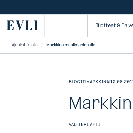
SIIRRY
SISÄLTÖÖN
Primary
Tuotteet & Palv
Ajankohtaista
Markkina maailmanlopulle
BLOGIT
|
MARKKINA
|
10.08.201
Markkin
VALTTERI AHTI