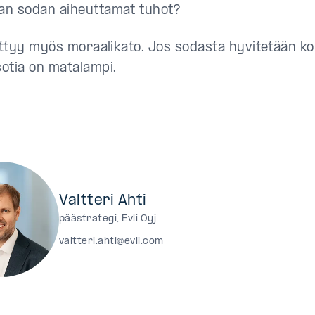
n sodan aiheuttamat tuhot?
iittyy myös moraalikato. Jos sodasta hyvitetään ko
otia on matalampi.
Valtteri Ahti
päästrategi, Evli Oyj
valtteri.ahti@evli.com