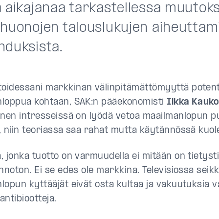
 aikajanaa tarkastellessa muutoksi
 huonojen talouslukujen aiheuttam
hduksista.
idessani markkinan välinpitämättömyyttä potenti
loppua kohtaan, SAK:n pääekonomisti
Ilkka Kauk
enen intresseissä on lyödä vetoa maailmanlopun p
, niin teoriassa saa rahat mutta käytännössä kuole
, jonka tuotto on varmuudella ei mitään on tietyst
nnoton. Ei se edes ole markkina. Televisiossa seikk
lopun kyttääjät eivät osta kultaa ja vakuutuksia 
 antibiootteja.