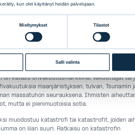
 tapahtumasarja ei tapahtuisi, on arvalla arvoa. Se
n kerätty, kun olet käyttänyt heidän palvelujaan.
la jeonin, se voi olla vähemmän.
Mieltymykset
Tilastot
stä, että arvalle olisi kysyntää. On vähemmän selv
myydä arpaa. Sillä jos konflikti ei tapahdu, niin my
an todella suuria summia. 50 miljoonaa korealais
arvan, joka korvaa 100 wonia.
Salli valinta
 on ratkaissut ongelman monistamalla itsensä. Lu
i on katastrofivakuutusmarkkina. Vakuuttajat tar
fivakuutuksia maanjäristyksen, tulvan, Tsunamin j
man massatuhon seurauksena. Ihmisten aiheuttam
ot, mutta ei pienimuotoisia sotia.
si muodostuu katastrofi tai katastrofit, joiden a
umma on liian suuri. Ratkaisu on katastrofin