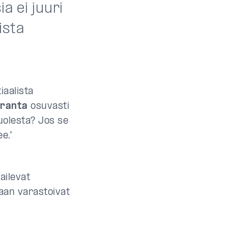
a ei juuri
ista
aalista
oranta
osuvasti
uolesta? Jos se
e.”
i
ailevat
vaan varastoivat