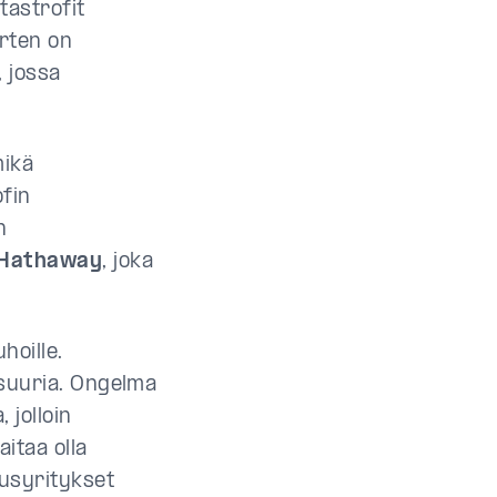
tastrofit
arten on
, jossa
mikä
ofin
n
 Hathaway
, joka
hoille.
a suuria. Ongelma
, jolloin
aitaa olla
tusyritykset