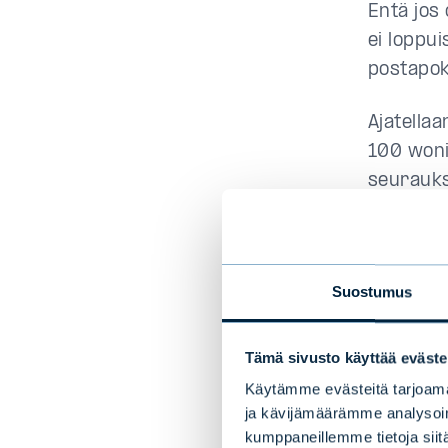
Entä jos
ei loppu
postapok
Ajatella
100 woni
seurauks
Paljonko
hänen nä
postapok
Suostumus
On mahdol
Tämä sivusto käyttää eväste
välisest
Käytämme evästeitä tarjoama
ja kävijämäärämme analysoim
Jos on o
kumppaneillemme tietoja siitä