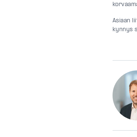
korvaama
Asiaan l
kynnys s