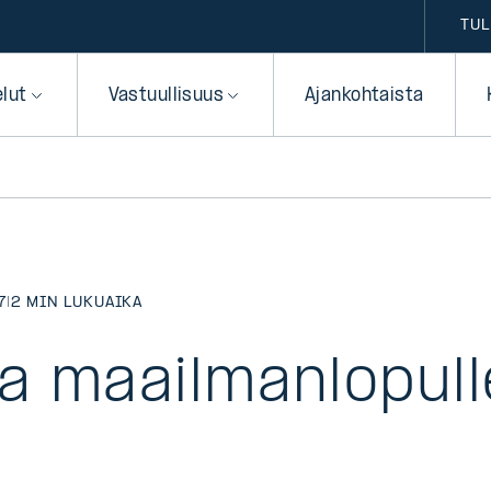
TUL
elut
Vastuullisuus
Ajankohtaista
7
|
2 MIN LUKUAIKA
a maailmanlopull