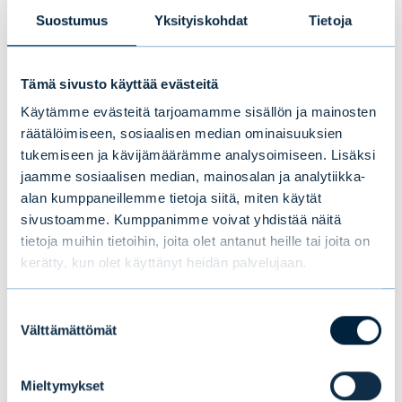
Suostumus
Yksityiskohdat
Tietoja
Harjoittelijoita juhlistamassa kevään Trainee-
Tämä sivusto käyttää evästeitä
ohjelman päätöstä: Fredric Sigfrids, Caj
Käytämme evästeitä tarjoamamme sisällön ja mainosten
Wärn ja Mikael Hörkkö.
räätälöimiseen, sosiaalisen median ominaisuuksien
tukemiseen ja kävijämäärämme analysoimiseen. Lisäksi
jaamme sosiaalisen median, mainosalan ja analytiikka-
alan kumppaneillemme tietoja siitä, miten käytät
sivustoamme. Kumppanimme voivat yhdistää näitä
Kirjoittaja: Caj Wärn, Evlin kevään 2023
tietoja muihin tietoihin, joita olet antanut heille tai joita on
Trainee-ohjelman osallistuja
kerätty, kun olet käyttänyt heidän palvelujaan.
Suostumuksen
Välttämättömät
valinta
Tämä saattaa myös
Mieltymykset