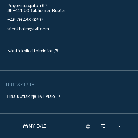
Regeringsgatan 67
SE-111 56 Tukholma, Ruotsi
+46 70 433 0297
stockholm@evli.com
Näytä kaikki toimistot
UUTISKIRJE
Tilaa uutiskirje Evli Visio
MY EVLI
Kieli
Selecting
a