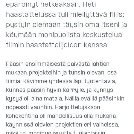
epäröinyt hetkeäkään. Heti
haastattelussa tuli miellyttävä fiilis;
pystyin olemaan täysin oma itseni ja
käymään monipuolista keskustelua
tiimin haastattelijoiden kanssa.
Pääsin ensimmäisestä päivästä lähtien
mukaan projekteihin ja tunsin olevani osa
tiimiä. Kävimme yhdessä läpi työtehtäviä,
kunnes pääsin hyvin kärrylle, ja kynnys
kysyä oli aina matala. Näillä eväillä pääsinkin
nopeasti vauhtiin. Harjoittelujakson
kohokohtina oli mahdollisuus olla mukana
käynnissä olevien projektien eri vaiheissa,
mikä toi monipuolisuutta työtehtäviin,