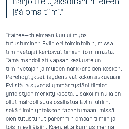
harjoittelujaksoltani mieleen
jää oma tiimi."
Trainee-ohjelmaan kuului myös
tutustuminen Evlin eri toimintoihin, missä
tiiminvetäjät kertoivat tiimien toiminnasta.
Tämä mahdollisti vapaan keskustelun
tiiminvetäjän ja muiden harkkareiden kesken.
Perehdytykset täydensivät kokonaiskuvaani
Evlistä ja syvensi ymmärrystäni tiimien
yhteistyön merkityksestä. Lisäksi minulla on
ollut mahdollisuus osallistua Evlin juhliin,
sekä tiimin yhteiseen tapahtumaan, missä
olen tutustunut paremmin omaan tiimiin ja
toisiin evliläisiin. Koen, että kynnys mennä