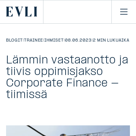
SIIRRY
SISÄLTÖÖN
Primary
Avaa
navi
BLOGIT
|
TRAINEE
|
IHMISET
|
08.06.2023
|
2 MIN LUKUAIKA
Lämmin vastaanotto ja
tiivis oppimisjakso
Corporate Finance -
tiimissä