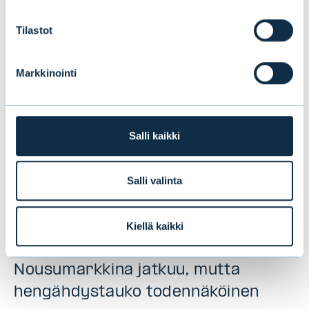
kiinnostaa sinua
Tilastot
Markkinointi
Salli kaikki
Salli valinta
Kiellä kaikki
Puolivälikatsaus 2026:
Nousumarkkina jatkuu, mutta
hengähdystauko todennäköinen