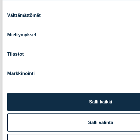
Suostumuksen
Välttämättömät
valinta
Mieltymykset
Tilastot
Markkinointi
Mitä yksityisasiakkaat odottavat nyt
varainhoitajalta?
Salli kaikki
Salli valinta
BLOGIT
|
IHMISET
|
15.06.2026