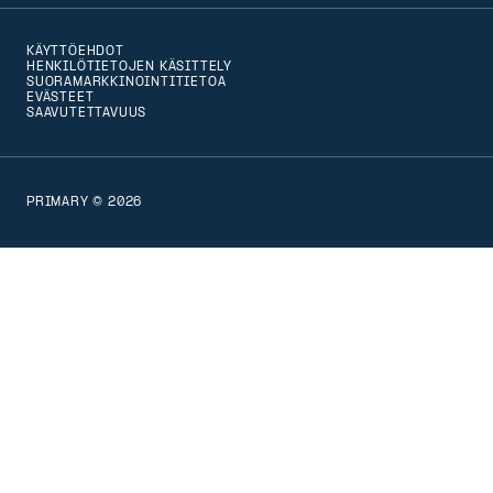
to
KÄYTTÖEHDOT
that
HENKILÖTIETOJEN KÄSITTELY
SUORAMARKKINOINTITIETOA
version
EVÄSTEET
SAAVUTETTAVUUS
of
the
page
PRIMARY © 2026