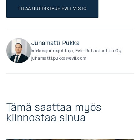
TILAA UUTISKIRJE EVLI VISIO
Juhamatti Pukka
korkosijoitusjohtaja, Evli-Rahastoyhtiö Oy
juhamatti.pukka@evli.com
Tämä saattaa myös
kiinnostaa sinua