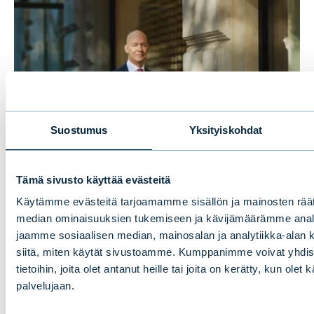
Suostumus
Yksityiskohdat
Tämä sivusto käyttää evästeitä
Puolivälikatsaus 2026:
Käytämme evästeitä tarjoamamme sisällön ja mainosten räät
Nousumarkkina jatkuu, mutta
median ominaisuuksien tukemiseen ja kävijämäärämme anal
hengähdystauko todennäköinen
jaamme sosiaalisen median, mainosalan ja analytiikka-alan 
siitä, miten käytät sivustoamme. Kumppanimme voivat yhdistä
tietoihin, joita olet antanut heille tai joita on kerätty, kun olet
palvelujaan.
BLOGIT
|
MARKKINA
|
17.06.2026