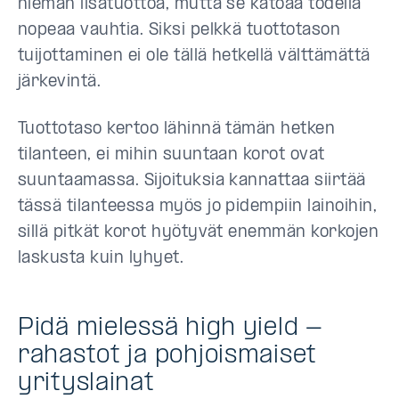
hieman lisätuottoa, mutta se katoaa todella
nopeaa vauhtia. Siksi pelkkä tuottotason
tuijottaminen ei ole tällä hetkellä välttämättä
järkevintä.
Tuottotaso kertoo lähinnä tämän hetken
tilanteen, ei mihin suuntaan korot ovat
suuntaamassa. Sijoituksia kannattaa siirtää
tässä tilanteessa myös jo pidempiin lainoihin,
sillä pitkät korot hyötyvät enemmän korkojen
laskusta kuin lyhyet.
Pidä mielessä high yield -
rahastot ja pohjoismaiset
yrityslainat