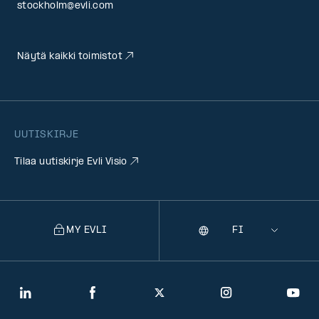
stockholm@evli.com
Näytä kaikki toimistot
UUTISKIRJE
Tilaa uutiskirje Evli Visio
MY EVLI
Kieli
Selecting
a
language
will
LinkedIn
Facebook
Twitter
Instagram
You
navigate