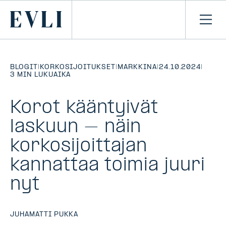
SIIRRY
SISÄLTÖÖN
Primary
Avaa
navi
BLOGIT
|
KORKOSIJOITUKSET
|
MARKKINA
|
24.10.2024
|
3 MIN LUKUAIKA
Korot kääntyivät
laskuun – näin
korkosijoittajan
kannattaa toimia juuri
nyt
JUHAMATTI PUKKA