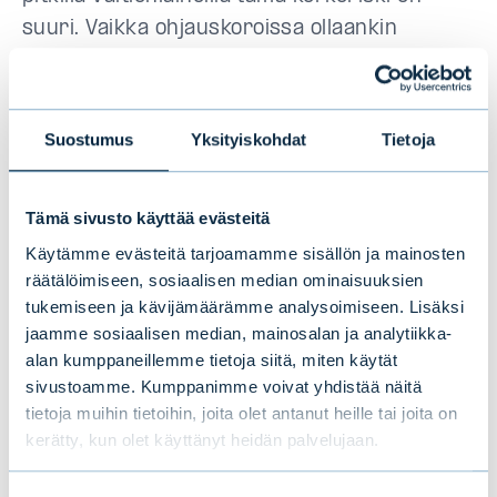
suuri. Vaikka ohjauskoroissa ollaankin
seuraavaksi aloittamassa laskusykli, ei
tämän hetken hinnoittelu anna pitkille koroille
merkittävää tilaa laskea nykytasoilta – ellei
Suostumus
Yksityiskohdat
Tietoja
taloudessa tapahdu suuria negatiivisia
yllätyksiä. Täten pitkien valtionlainojen
Tämä sivusto käyttää evästeitä
tuotto-riski -suhde nykytilanteessa on
lyhyempiä lainoja heikompi ja tästä syystä
Käytämme evästeitä tarjoamamme sisällön ja mainosten
räätälöimiseen, sosiaalisen median ominaisuuksien
näemme lyhyet ja keskipitkän maturiteetin
tukemiseen ja kävijämäärämme analysoimiseen. Lisäksi
sijoitukset huomattavasti
jaamme sosiaalisen median, mainosalan ja analytiikka-
houkuttelevampina.
alan kumppaneillemme tietoja siitä, miten käytät
sivustoamme. Kumppanimme voivat yhdistää näitä
Kaikkinensa elämme jälleen hyvin
tietoja muihin tietoihin, joita olet antanut heille tai joita on
kerätty, kun olet käyttänyt heidän palvelujaan.
mielenkiintoista vuotta korkosijoittajan(kin)
näkökulmasta. Vaikka talousuutisoinnissa