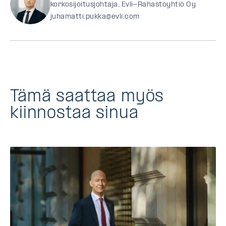
korkosijoitusjohtaja, Evli-Rahastoyhtiö Oy
juhamatti.pukka@evli.com
Tämä saattaa myös
kiinnostaa sinua