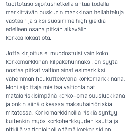
tuottotaso sijoitushetkellä antaa todella
merkittävän puskurin markkinan heilahteluja
vastaan ja siksi suosimme high yieldiä
edelleen osana pitkän aikavälin
korkoallokaatiota.
Jotta kirjoitus ei muodostuisi vain koko
korkomarkkinan kilpakehunnaksi, on syytä
nostaa pitkät valtionlainat esimerkiksi
vähemmän houkuttelevana korkomarkkinana.
Moni sijoittaja mieltää valtionlainat
matalariskisimpänä korko-omaisuusluokkana
ja onkin siinä oikeassa maksuhäiriöriskiä
mitatessa. Korkomarkkinoilla riskiä syntyy
kuitenkin myös korkoherkkyyden kautta ja
pitkillä valtionlainoilla tämä korkoriski on