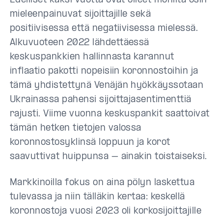
Edelliset kaksi vuotta ovat olleet monilta osin
mieleenpainuvat sijoittajille sekä
positiivisessa että negatiivisessa mielessä.
Alkuvuoteen 2022 lähdettäessä
keskuspankkien hallinnasta karannut
inflaatio pakotti nopeisiin koronnostoihin ja
tämä yhdistettynä Venäjän hyökkäyssotaan
Ukrainassa pahensi sijoittajasentimenttiä
rajusti. Viime vuonna keskuspankit saattoivat
tämän hetken tietojen valossa
koronnostosyklinsä loppuun ja korot
saavuttivat huippunsa – ainakin toistaiseksi.
Markkinoilla fokus on aina pölyn laskettua
tulevassa ja niin tälläkin kertaa: keskellä
koronnostoja vuosi 2023 oli korkosijoittajille