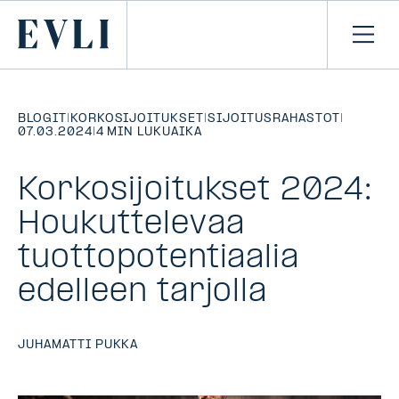
SIIRRY
SISÄLTÖÖN
Primary
Avaa
navi
BLOGIT
|
KORKOSIJOITUKSET
|
SIJOITUSRAHASTOT
|
07.03.2024
|
4 MIN LUKUAIKA
Korkosijoitukset 2024:
Houkuttelevaa
tuottopotentiaalia
edelleen tarjolla
JUHAMATTI PUKKA