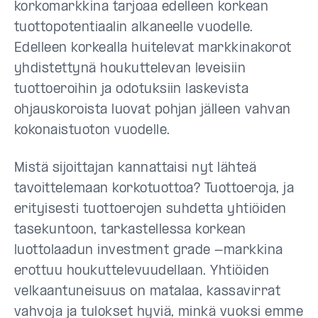
korkomarkkina tarjoaa edelleen korkean
tuottopotentiaalin alkaneelle vuodelle.
Edelleen korkealla huitelevat markkinakorot
yhdistettynä houkuttelevan leveisiin
tuottoeroihin ja odotuksiin laskevista
ohjauskoroista luovat pohjan jälleen vahvan
kokonaistuoton vuodelle.
Mistä sijoittajan kannattaisi nyt lähteä
tavoittelemaan korkotuottoa? Tuottoeroja, ja
erityisesti tuottoerojen suhdetta yhtiöiden
tasekuntoon, tarkastellessa korkean
luottolaadun investment grade -markkina
erottuu houkuttelevuudellaan. Yhtiöiden
velkaantuneisuus on matalaa, kassavirrat
vahvoja ja tulokset hyviä, minkä vuoksi emme