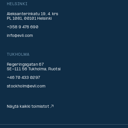
HELSINKI
Aleksanterinkatu 19, 4. krs
PL 1081, 00101 Helsinki
+358 9 476 690
info@evli.com
TUKHOLMA
Regeringsgatan 67
SE-111 56 Tukholma, Ruotsi
+46 70 433 0297
stockholm@evli.com
Näytä kaikki toimistot