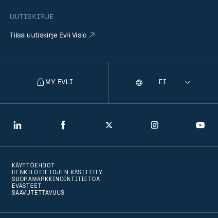
UUTISKIRJE
Tilaa uutiskirje Evli Visio
MY EVLI
Kieli
Selecting
a
language
will
LinkedIn
Facebook
Twitter
Instagram
You
navigate
to
KÄYTTÖEHDOT
that
HENKILÖTIETOJEN KÄSITTELY
SUORAMARKKINOINTITIETOA
version
EVÄSTEET
SAAVUTETTAVUUS
of
the