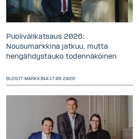
Puolivälikatsaus 2026:
Nousumarkkina jatkuu, mutta
hengähdystauko todennäköinen
BLOGIT
|
MARKKINA
|
17.06.2026