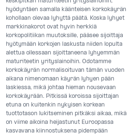
keskipitkän maturiteetin yrityslainoihin,
hyödyntäen samalla käänteisen korkokäyrän
kohollaan olevaa lyhyttä päätä. Koska lyhyet
markkinakorot ovat hyvin herkkiä
korkopolitiikan muutoksille, pääsee sijoittaja
hyötymään korkojen laskusta niiden lopulta
alettua ollessaan sijoittaneena lyhyemmän
maturiteetin yrityslainoihin. Odotamme
korkokäyrän normalisoituvan tämän vuoden
aikana nimenomaan käyrän lyhyen pään
laskiessa, mikä johtaa hieman nousevaan
korkokäyrään. Pitkissä koroissa sijoittajan
etuna on kuitenkin nykyisen korkean
tuottotason lukitseminen pitkäksi aikaa, mikä
on viime aikoina heijastunut Euroopassa
kasvavana kiinnostuksena pidempään